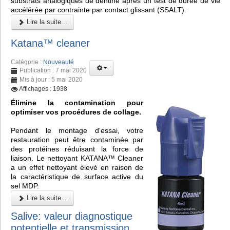
substrats analogiques de dentine après un test de durée de vie
accélérée par contrainte par contact glissant (SSALT).
Lire la suite...
Katana™ cleaner
Catégorie :
Nouveauté
Publication : 7 mai 2020
Mis à jour : 5 mai 2020
Affichages : 1938
Élimine la contamination pour
optimiser vos procédures de collage.
Pendant le montage d'essai, votre
restauration peut être contaminée par
des protéines réduisant la force de
liaison. Le nettoyant KATANA™ Cleaner
a un effet nettoyant élevé en raison de
la caractéristique de surface active du
sel MDP.
Lire la suite...
Salive: valeur diagnostique
potentielle et transmission