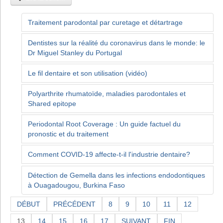
Traitement parodontal par curetage et détartrage
Dentistes sur la réalité du coronavirus dans le monde: le
Dr Miguel Stanley du Portugal
Le fil dentaire et son utilisation (vidéo)
Polyarthrite rhumatoïde, maladies parodontales et
Shared epitope
Periodontal Root Coverage : Un guide factuel du
pronostic et du traitement
Comment COVID-19 affecte-t-il l'industrie dentaire?
Détection de Gemella dans les infections endodontiques
à Ouagadougou, Burkina Faso
DÉBUT
PRÉCÉDENT
8
9
10
11
12
13
14
15
16
17
SUIVANT
FIN