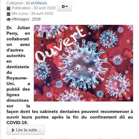
Catégorie :
Ici et Ailleurs
Publication : 30 avril 2020
Mis à jour : 30 avril 2020
Affichages : 2539
Dr. Julian
Perry, en
collaborati
on avec
d'autres
autorités
en
dentisterie
du
Royaume-
Uni, a
publié des
lignes
directrices
sur la
façon dont les cabinets dentaires peuvent recommencer à
ouvrir leurs portes après la fin du confinement dû au
COVID-19.
Lire la suite...