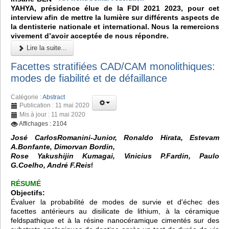
YAHYA, présidence élue de la FDI 2021 2023, pour cet
interview afin de mettre la lumière sur différents aspects de
la dentisterie nationale et international. Nous la remercions
vivement d’avoir acceptée de nous répondre.
Lire la suite...
Facettes stratifiées CAD/CAM monolithiques:
modes de fiabilité et de défaillance
Catégorie :
Abstract
Publication : 11 mai 2020
Mis à jour : 11 mai 2020
Affichages : 2104
José CarlosRomanini-Junior, Ronaldo Hirata, Estevam
A.Bonfante, Dimorvan Bordin,
Rose Yakushijin Kumagai, Vinicius P.Fardin, Paulo
G.Coelho, André F.Reis
f
RÉSUMÉ
Objectifs:
Évaluer la probabilité de modes de survie et d'échec des
facettes antérieurs au disilicate de lithium, à la céramique
feldspathique et à la résine nanocéramique cimentés sur des