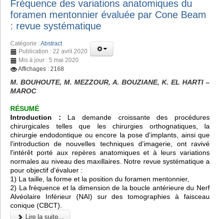
Fréquence des variations anatomiques du
foramen mentonnier évaluée par Cone Beam
: revue systématique
Catégorie :
Abstract
Publication : 22 avril 2020
Mis à jour : 5 mai 2020
Affichages : 2168
M. BOUHOUTE, M. MEZZOUR, A. BOUZIANE, K. EL HARTI –
MAROC
RÉSUMÉ
Introduction :
La demande croissante des procédures
chirurgicales telles que les chirurgies orthognatiques, la
chirurgie endodontique ou encore la pose d'implants, ainsi que
l'introduction de nouvelles techniques d'imagerie, ont ravivé
l'intérêt porté aux repères anatomiques et à leurs variations
normales au niveau des maxillaires. Notre revue systématique a
pour objectif d'évaluer :
1) La taille, la forme et la position du foramen mentonnier,
2) La fréquence et la dimension de la boucle antérieure du Nerf
Alvéolaire Inférieur (NAI) sur des tomographies à faisceau
conique (CBCT).
Lire la suite...