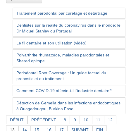
Traitement parodontal par curetage et détartrage
Dentistes sur la réalité du coronavirus dans le monde: le
Dr Miguel Stanley du Portugal
Le fil dentaire et son utilisation (vidéo)
Polyarthrite rhumatoïde, maladies parodontales et
Shared epitope
Periodontal Root Coverage : Un guide factuel du
pronostic et du traitement
Comment COVID-19 affecte-t-il l'industrie dentaire?
Détection de Gemella dans les infections endodontiques
à Ouagadougou, Burkina Faso
DÉBUT
PRÉCÉDENT
8
9
10
11
12
13
14
15
16
17
SUIVANT
FIN