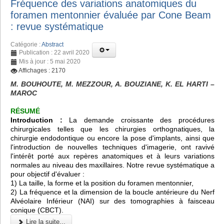
Fréquence des variations anatomiques du
foramen mentonnier évaluée par Cone Beam
: revue systématique
Catégorie :
Abstract
Publication : 22 avril 2020
Mis à jour : 5 mai 2020
Affichages : 2170
M. BOUHOUTE, M. MEZZOUR, A. BOUZIANE, K. EL HARTI –
MAROC
RÉSUMÉ
Introduction :
La demande croissante des procédures
chirurgicales telles que les chirurgies orthognatiques, la
chirurgie endodontique ou encore la pose d'implants, ainsi que
l'introduction de nouvelles techniques d'imagerie, ont ravivé
l'intérêt porté aux repères anatomiques et à leurs variations
normales au niveau des maxillaires. Notre revue systématique a
pour objectif d'évaluer :
1) La taille, la forme et la position du foramen mentonnier,
2) La fréquence et la dimension de la boucle antérieure du Nerf
Alvéolaire Inférieur (NAI) sur des tomographies à faisceau
conique (CBCT).
Lire la suite...