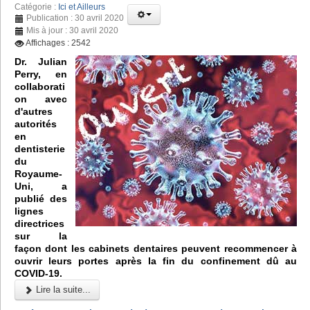
Catégorie :
Ici et Ailleurs
Publication : 30 avril 2020
Mis à jour : 30 avril 2020
Affichages : 2542
Dr. Julian
Perry, en
collaborati
on avec
d'autres
autorités
en
dentisterie
du
Royaume-
Uni, a
publié des
lignes
directrices
sur la
façon dont les cabinets dentaires peuvent recommencer à
ouvrir leurs portes après la fin du confinement dû au
COVID-19.
Lire la suite...