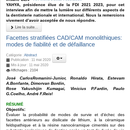
YAHYA, présidence élue de la FDI 2021 2023, pour cet
interview afin de mettre la lumière sur différents aspects de
la dentisterie nationale et international. Nous la remercions
vivement d’avoir acceptée de nous répondre.
Lire la suite...
Facettes stratifiées CAD/CAM monolithiques:
modes de fiabilité et de défaillance
Catégorie :
Abstract
Publication : 11 mai 2020
Mis à jour : 11 mai 2020
Affichages : 2104
José CarlosRomanini-Junior, Ronaldo Hirata, Estevam
A.Bonfante, Dimorvan Bordin,
Rose Yakushijin Kumagai, Vinicius P.Fardin, Paulo
G.Coelho, André F.Reis
f
RÉSUMÉ
Objectifs:
Évaluer la probabilité de modes de survie et d'échec des
facettes antérieurs au disilicate de lithium, à la céramique
feldspathique et à la résine nanocéramique cimentés sur des