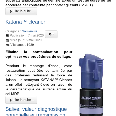
substrats analogiques de dentine après un test de durée de vie
accélérée par contrainte par contact glissant (SSALT).
Lire la suite...
Katana™ cleaner
Catégorie :
Nouveauté
Publication : 7 mai 2020
Mis à jour : 5 mai 2020
Affichages : 1939
Élimine la contamination pour
optimiser vos procédures de collage.
Pendant le montage d'essai, votre
restauration peut être contaminée par
des protéines réduisant la force de
liaison. Le nettoyant KATANA™ Cleaner
a un effet nettoyant élevé en raison de
la caractéristique de surface active du
sel MDP.
Lire la suite...
Salive: valeur diagnostique
potentielle et transmission