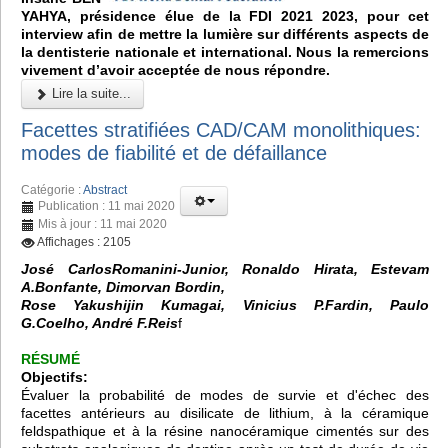
YAHYA, présidence élue de la FDI 2021 2023, pour cet
interview afin de mettre la lumière sur différents aspects de
la dentisterie nationale et international. Nous la remercions
vivement d’avoir acceptée de nous répondre.
Lire la suite...
Facettes stratifiées CAD/CAM monolithiques:
modes de fiabilité et de défaillance
Catégorie :
Abstract
Publication : 11 mai 2020
Mis à jour : 11 mai 2020
Affichages : 2105
José CarlosRomanini-Junior, Ronaldo Hirata, Estevam
A.Bonfante, Dimorvan Bordin,
Rose Yakushijin Kumagai, Vinicius P.Fardin, Paulo
G.Coelho, André F.Reis
f
RÉSUMÉ
Objectifs:
Évaluer la probabilité de modes de survie et d'échec des
facettes antérieurs au disilicate de lithium, à la céramique
feldspathique et à la résine nanocéramique cimentés sur des