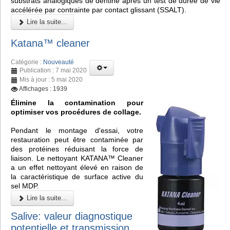
substrats analogiques de dentine après un test de durée de vie
accélérée par contrainte par contact glissant (SSALT).
Lire la suite...
Katana™ cleaner
Catégorie :
Nouveauté
Publication : 7 mai 2020
Mis à jour : 5 mai 2020
Affichages : 1939
Élimine la contamination pour
optimiser vos procédures de collage.
Pendant le montage d'essai, votre
restauration peut être contaminée par
des protéines réduisant la force de
liaison. Le nettoyant KATANA™ Cleaner
a un effet nettoyant élevé en raison de
la caractéristique de surface active du
sel MDP.
Lire la suite...
Salive: valeur diagnostique
potentielle et transmission