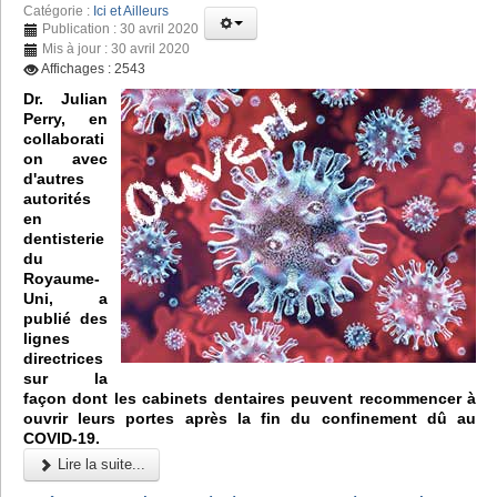
Catégorie :
Ici et Ailleurs
Publication : 30 avril 2020
Mis à jour : 30 avril 2020
Affichages : 2543
Dr. Julian
Perry, en
collaborati
on avec
d'autres
autorités
en
dentisterie
du
Royaume-
Uni, a
publié des
lignes
directrices
sur la
façon dont les cabinets dentaires peuvent recommencer à
ouvrir leurs portes après la fin du confinement dû au
COVID-19.
Lire la suite...