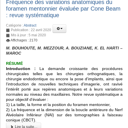
Fréquence des variations anatomiques du
foramen mentonnier évaluée par Cone Beam
: revue systématique
Catégorie :
Abstract
Publication : 22 avril 2020
Mis à jour : 5 mai 2020
Affichages : 2170
M. BOUHOUTE, M. MEZZOUR, A. BOUZIANE, K. EL HARTI –
MAROC
RÉSUMÉ
Introduction :
La demande croissante des procédures
chirurgicales telles que les chirurgies orthognatiques, la
chirurgie endodontique ou encore la pose d'implants, ainsi que
l'introduction de nouvelles techniques d'imagerie, ont ravivé
l'intérêt porté aux repères anatomiques et à leurs variations
normales au niveau des maxillaires. Notre revue systématique a
pour objectif d'évaluer :
1) La taille, la forme et la position du foramen mentonnier,
2) La fréquence et la dimension de la boucle antérieure du Nerf
Alvéolaire Inférieur (NAI) sur des tomographies à faisceau
conique (CBCT).
Lire la suite...