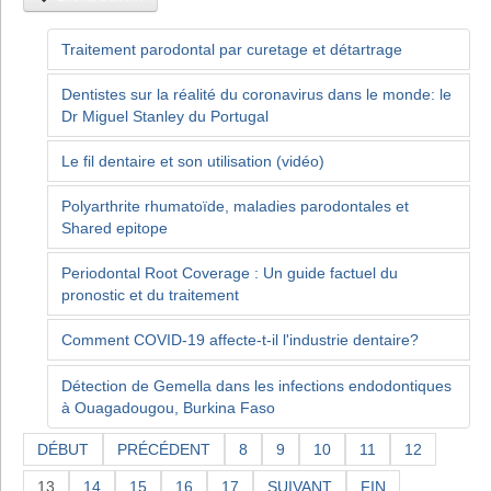
Traitement parodontal par curetage et détartrage
Dentistes sur la réalité du coronavirus dans le monde: le
Dr Miguel Stanley du Portugal
Le fil dentaire et son utilisation (vidéo)
Polyarthrite rhumatoïde, maladies parodontales et
Shared epitope
Periodontal Root Coverage : Un guide factuel du
pronostic et du traitement
Comment COVID-19 affecte-t-il l'industrie dentaire?
Détection de Gemella dans les infections endodontiques
à Ouagadougou, Burkina Faso
DÉBUT
PRÉCÉDENT
8
9
10
11
12
13
14
15
16
17
SUIVANT
FIN