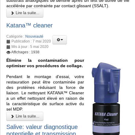
substrats analogiques de dentine après un test de durée de vie
accélérée par contrainte par contact glissant (SSALT).
Lire la suite...
Katana™ cleaner
Catégorie :
Nouveauté
Publication : 7 mai 2020
Mis à jour : 5 mai 2020
Affichages : 1938
Élimine la contamination pour
optimiser vos procédures de collage.
Pendant le montage d'essai, votre
restauration peut être contaminée par
des protéines réduisant la force de
liaison. Le nettoyant KATANA™ Cleaner
a un effet nettoyant élevé en raison de
la caractéristique de surface active du
sel MDP.
Lire la suite...
Salive: valeur diagnostique
potentielle et transmission