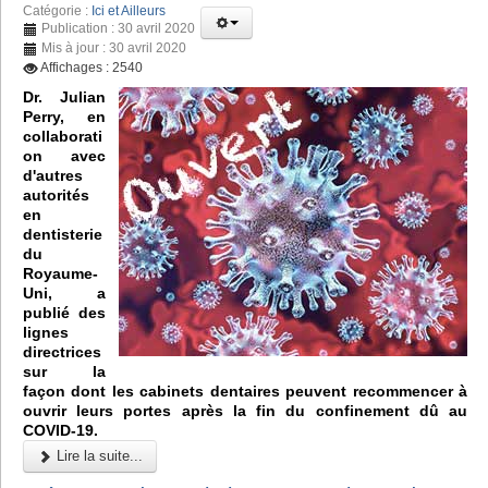
Catégorie :
Ici et Ailleurs
Publication : 30 avril 2020
Mis à jour : 30 avril 2020
Affichages : 2540
Dr. Julian
Perry, en
collaborati
on avec
d'autres
autorités
en
dentisterie
du
Royaume-
Uni, a
publié des
lignes
directrices
sur la
façon dont les cabinets dentaires peuvent recommencer à
ouvrir leurs portes après la fin du confinement dû au
COVID-19.
Lire la suite...