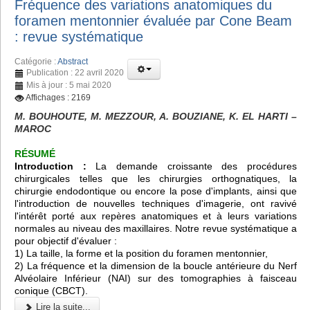
Fréquence des variations anatomiques du
foramen mentonnier évaluée par Cone Beam
: revue systématique
Catégorie :
Abstract
Publication : 22 avril 2020
Mis à jour : 5 mai 2020
Affichages : 2169
M. BOUHOUTE, M. MEZZOUR, A. BOUZIANE, K. EL HARTI –
MAROC
RÉSUMÉ
Introduction :
La demande croissante des procédures
chirurgicales telles que les chirurgies orthognatiques, la
chirurgie endodontique ou encore la pose d'implants, ainsi que
l'introduction de nouvelles techniques d'imagerie, ont ravivé
l'intérêt porté aux repères anatomiques et à leurs variations
normales au niveau des maxillaires. Notre revue systématique a
pour objectif d'évaluer :
1) La taille, la forme et la position du foramen mentonnier,
2) La fréquence et la dimension de la boucle antérieure du Nerf
Alvéolaire Inférieur (NAI) sur des tomographies à faisceau
conique (CBCT).
Lire la suite...