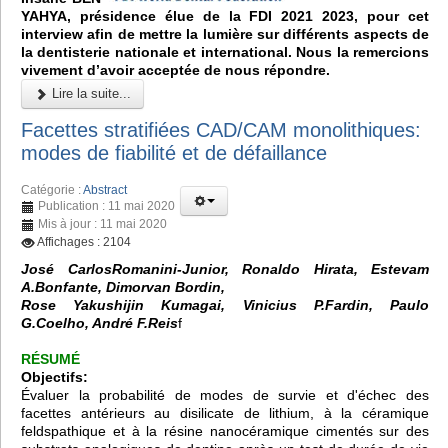
YAHYA, présidence élue de la FDI 2021 2023, pour cet
interview afin de mettre la lumière sur différents aspects de
la dentisterie nationale et international. Nous la remercions
vivement d’avoir acceptée de nous répondre.
Lire la suite...
Facettes stratifiées CAD/CAM monolithiques:
modes de fiabilité et de défaillance
Catégorie :
Abstract
Publication : 11 mai 2020
Mis à jour : 11 mai 2020
Affichages : 2104
José CarlosRomanini-Junior, Ronaldo Hirata, Estevam
A.Bonfante, Dimorvan Bordin,
Rose Yakushijin Kumagai, Vinicius P.Fardin, Paulo
G.Coelho, André F.Reis
f
RÉSUMÉ
Objectifs:
Évaluer la probabilité de modes de survie et d'échec des
facettes antérieurs au disilicate de lithium, à la céramique
feldspathique et à la résine nanocéramique cimentés sur des