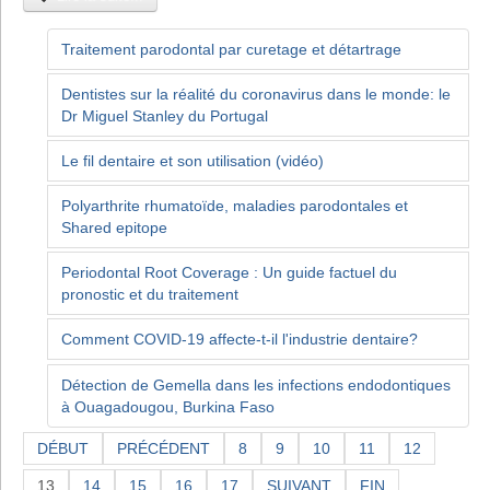
Traitement parodontal par curetage et détartrage
Dentistes sur la réalité du coronavirus dans le monde: le
Dr Miguel Stanley du Portugal
Le fil dentaire et son utilisation (vidéo)
Polyarthrite rhumatoïde, maladies parodontales et
Shared epitope
Periodontal Root Coverage : Un guide factuel du
pronostic et du traitement
Comment COVID-19 affecte-t-il l'industrie dentaire?
Détection de Gemella dans les infections endodontiques
à Ouagadougou, Burkina Faso
DÉBUT
PRÉCÉDENT
8
9
10
11
12
13
14
15
16
17
SUIVANT
FIN