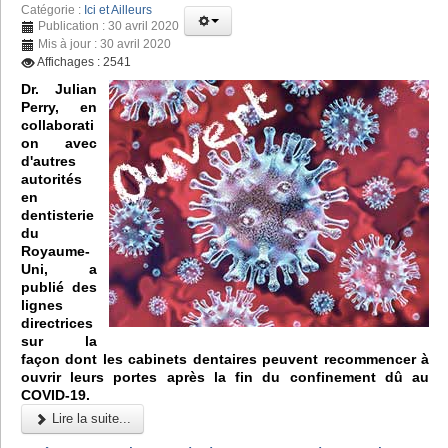
Catégorie :
Ici et Ailleurs
Publication : 30 avril 2020
Mis à jour : 30 avril 2020
Affichages : 2541
Dr. Julian
Perry, en
collaborati
on avec
d'autres
autorités
en
dentisterie
du
Royaume-
Uni, a
publié des
lignes
directrices
sur la
façon dont les cabinets dentaires peuvent recommencer à
ouvrir leurs portes après la fin du confinement dû au
COVID-19.
Lire la suite...