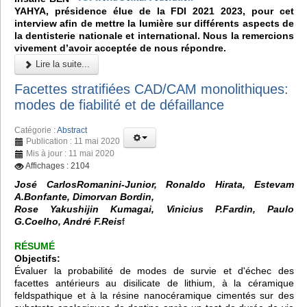
YAHYA, présidence élue de la FDI 2021 2023, pour cet
interview afin de mettre la lumière sur différents aspects de
la dentisterie nationale et international. Nous la remercions
vivement d’avoir acceptée de nous répondre.
Lire la suite...
Facettes stratifiées CAD/CAM monolithiques:
modes de fiabilité et de défaillance
Catégorie :
Abstract
Publication : 11 mai 2020
Mis à jour : 11 mai 2020
Affichages : 2104
José CarlosRomanini-Junior, Ronaldo Hirata, Estevam
A.Bonfante, Dimorvan Bordin,
Rose Yakushijin Kumagai, Vinicius P.Fardin, Paulo
G.Coelho, André F.Reis
f
RÉSUMÉ
Objectifs:
Évaluer la probabilité de modes de survie et d'échec des
facettes antérieurs au disilicate de lithium, à la céramique
feldspathique et à la résine nanocéramique cimentés sur des