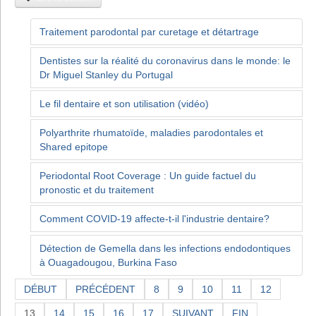
Traitement parodontal par curetage et détartrage
Dentistes sur la réalité du coronavirus dans le monde: le
Dr Miguel Stanley du Portugal
Le fil dentaire et son utilisation (vidéo)
Polyarthrite rhumatoïde, maladies parodontales et
Shared epitope
Periodontal Root Coverage : Un guide factuel du
pronostic et du traitement
Comment COVID-19 affecte-t-il l'industrie dentaire?
Détection de Gemella dans les infections endodontiques
à Ouagadougou, Burkina Faso
DÉBUT
PRÉCÉDENT
8
9
10
11
12
13
14
15
16
17
SUIVANT
FIN