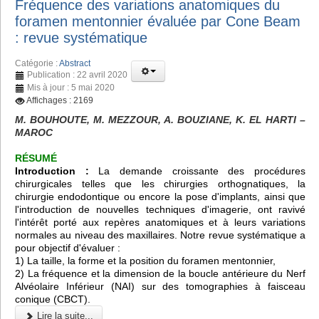
Fréquence des variations anatomiques du
foramen mentonnier évaluée par Cone Beam
: revue systématique
Catégorie :
Abstract
Publication : 22 avril 2020
Mis à jour : 5 mai 2020
Affichages : 2169
M. BOUHOUTE, M. MEZZOUR, A. BOUZIANE, K. EL HARTI –
MAROC
RÉSUMÉ
Introduction :
La demande croissante des procédures
chirurgicales telles que les chirurgies orthognatiques, la
chirurgie endodontique ou encore la pose d'implants, ainsi que
l'introduction de nouvelles techniques d'imagerie, ont ravivé
l'intérêt porté aux repères anatomiques et à leurs variations
normales au niveau des maxillaires. Notre revue systématique a
pour objectif d'évaluer :
1) La taille, la forme et la position du foramen mentonnier,
2) La fréquence et la dimension de la boucle antérieure du Nerf
Alvéolaire Inférieur (NAI) sur des tomographies à faisceau
conique (CBCT).
Lire la suite...