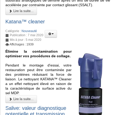
substrats analogiques de dentine après un test de durée de vie
accélérée par contrainte par contact glissant (SSALT).
Lire la suite...
Katana™ cleaner
Catégorie :
Nouveauté
Publication : 7 mai 2020
Mis à jour : 5 mai 2020
Affichages : 1939
Élimine la contamination pour
optimiser vos procédures de collage.
Pendant le montage d'essai, votre
restauration peut être contaminée par
des protéines réduisant la force de
liaison. Le nettoyant KATANA™ Cleaner
a un effet nettoyant élevé en raison de
la caractéristique de surface active du
sel MDP.
Lire la suite...
Salive: valeur diagnostique
potentielle et transmission