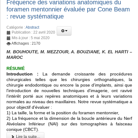
Fréquence des variations anatomiques du
foramen mentonnier évaluée par Cone Beam
: revue systématique
Catégorie :
Abstract
Publication : 22 avril 2020
Mis à jour : 5 mai 2020
Affichages : 2170
M. BOUHOUTE, M. MEZZOUR, A. BOUZIANE, K. EL HARTI –
MAROC
RÉSUMÉ
Introduction :
La demande croissante des procédures
chirurgicales telles que les chirurgies orthognatiques, la
chirurgie endodontique ou encore la pose d'implants, ainsi que
l'introduction de nouvelles techniques d'imagerie, ont ravivé
l'intérêt porté aux repères anatomiques et à leurs variations
normales au niveau des maxillaires. Notre revue systématique a
pour objectif d'évaluer :
1) La taille, la forme et la position du foramen mentonnier,
2) La fréquence et la dimension de la boucle antérieure du Nerf
Alvéolaire Inférieur (NAI) sur des tomographies à faisceau
conique (CBCT).
Lire la suite...