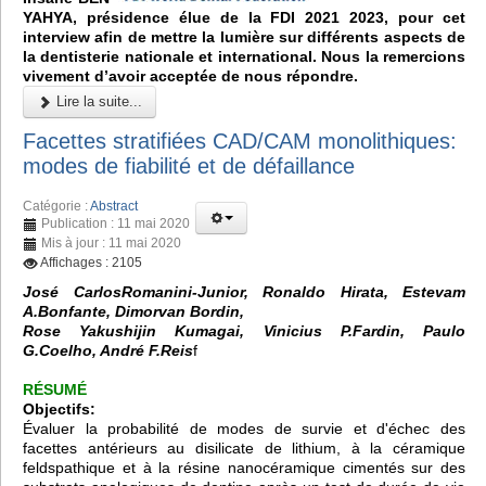
YAHYA, présidence élue de la FDI 2021 2023, pour cet
interview afin de mettre la lumière sur différents aspects de
la dentisterie nationale et international. Nous la remercions
vivement d’avoir acceptée de nous répondre.
Lire la suite...
Facettes stratifiées CAD/CAM monolithiques:
modes de fiabilité et de défaillance
Catégorie :
Abstract
Publication : 11 mai 2020
Mis à jour : 11 mai 2020
Affichages : 2105
José CarlosRomanini-Junior, Ronaldo Hirata, Estevam
A.Bonfante, Dimorvan Bordin,
Rose Yakushijin Kumagai, Vinicius P.Fardin, Paulo
G.Coelho, André F.Reis
f
RÉSUMÉ
Objectifs:
Évaluer la probabilité de modes de survie et d'échec des
facettes antérieurs au disilicate de lithium, à la céramique
feldspathique et à la résine nanocéramique cimentés sur des