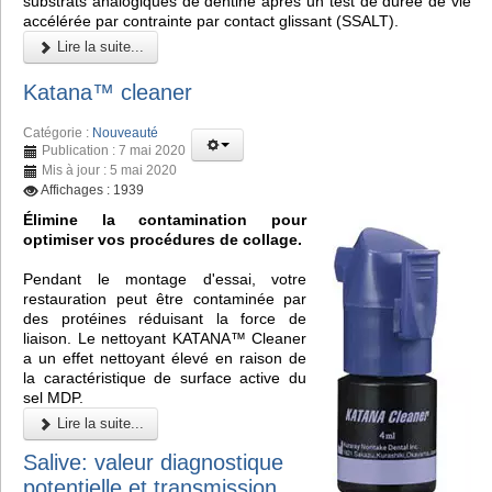
substrats analogiques de dentine après un test de durée de vie
accélérée par contrainte par contact glissant (SSALT).
Lire la suite...
Katana™ cleaner
Catégorie :
Nouveauté
Publication : 7 mai 2020
Mis à jour : 5 mai 2020
Affichages : 1939
Élimine la contamination pour
optimiser vos procédures de collage.
Pendant le montage d'essai, votre
restauration peut être contaminée par
des protéines réduisant la force de
liaison. Le nettoyant KATANA™ Cleaner
a un effet nettoyant élevé en raison de
la caractéristique de surface active du
sel MDP.
Lire la suite...
Salive: valeur diagnostique
potentielle et transmission