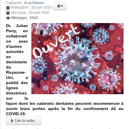
Catégorie :
Ici et Ailleurs
Publication : 30 avril 2020
Mis à jour : 30 avril 2020
Affichages : 2543
Dr. Julian
Perry, en
collaborati
on avec
d'autres
autorités
en
dentisterie
du
Royaume-
Uni, a
publié des
lignes
directrices
sur la
façon dont les cabinets dentaires peuvent recommencer à
ouvrir leurs portes après la fin du confinement dû au
COVID-19.
Lire la suite...