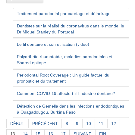
Traitement parodontal par curetage et détartrage
Dentistes sur la réalité du coronavirus dans le monde: le
Dr Miguel Stanley du Portugal
Le fil dentaire et son utilisation (vidéo)
Polyarthrite rhumatoïde, maladies parodontales et
Shared epitope
Periodontal Root Coverage : Un guide factuel du
pronostic et du traitement
Comment COVID-19 affecte-t-il l'industrie dentaire?
Détection de Gemella dans les infections endodontiques
à Ouagadougou, Burkina Faso
DÉBUT
PRÉCÉDENT
8
9
10
11
12
13
14
15
16
17
SUIVANT
FIN