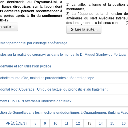
:
 en dentisterie du Royaume-Uni, a
1) La taille, la forme et la position
 lignes directrices sur la façon dont
mentonnier,
ets dentaires peuvent recommencer à
2) La fréquence et la dimension de
rs portes après la fin du confinement
antérieure du Nerf Alvéolaire Inférieu
ID-19.
des tomographies à faisceau conique 
a suite...
Lire la suite...
ement parodontal par curetage et détartrage
stes sur la réalité du coronavirus dans le monde: le Dr Miguel Stanley du Portugal
l dentaire et son utilisation (vidéo)
arthrite rhumatoïde, maladies parodontales et Shared epitope
dontal Root Coverage : Un guide factuel du pronostic et du traitement
nt COVID-19 affecte-t-il l'industrie dentaire?
ction de Gemella dans les infections endodontiques à Ouagadougou, Burkina Fas
PRÉCÉDENT
8
9
10
11
12
13
14
15
16