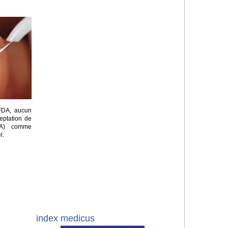
 FDA, aucun
eptation de
ADA) comme
l.
index medicus