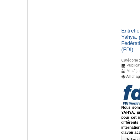
Entreti
Yahya, 
Fédérati
(FDI)
Catégorie 
Publica
Mis à j
Afficha
Nous somm
YAHYA, pr
pour cet i
différents
internati
d’avoir ac
Lire l