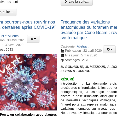
Lire la suite...
ctive du sel
a suite...
 pourrons-nous rouvrir nos
Fréquence des variations
s dentaires après COVID-19?
anatomiques du foramen men
évaluée par Cone Beam : re
:
Ici et Ailleurs
systématique
ion : 30 avril 2020
ur : 30 avril 2020
Catégorie :
Abstract
ges : 2543
Publication : 22 avril 2020
Mis à jour : 5 mai 2020
Affichages : 2170
M. BOUHOUTE, M. MEZZOUR, A. BOU
EL HARTI – MAROC
RÉSUMÉ
Introduction :
La demande crois
procédures chirurgicales telles que le
orthognatiques, la chirurgie endod
encore la pose d'implants, ainsi que l'
de nouvelles techniques d'imagerie,
l'intérêt porté aux repères anatomique
variations normales au niveau des m
Notre revue systématique a pour object
 Perry, en collaboration avec d'autres