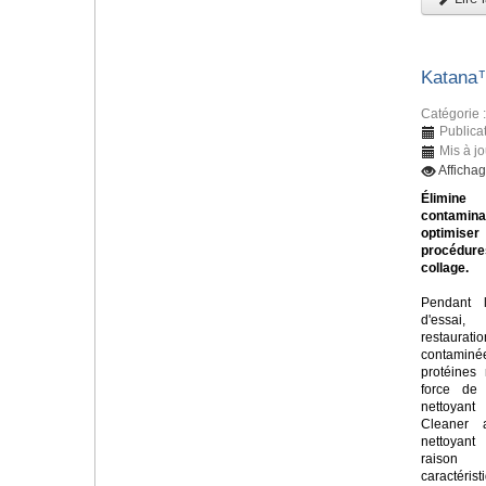
Katana
Catégorie 
Publica
Mis à jo
Afficha
Élim
contamin
optimi
procéd
collage.
Pendant 
d'essa
restaurati
contamin
protéines 
force de 
nettoya
Cleaner 
nettoyan
raiso
caractér