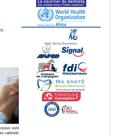
es
essous sont
es cabinets