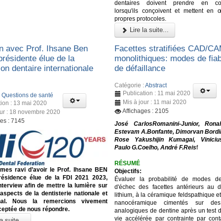
dentaires doivent prendre en con
lorsqu'ils conçoivent et mettent en 
propres protocoles.
Lire la suite...
en avec Prof. Ihsane Ben
Facettes stratifiées CAD/C
présidente élue de la
monolithiques: modes de fiabi
on dentaire internationale
de défaillance
Catégorie :
Abstract
Publication : 11 mai 2020
:
Questions de santé
Mis à jour : 11 mai 2020
tion : 13 mai 2020
Affichages : 2105
our : 18 novembre 2020
ges : 7145
José CarlosRomanini-Junior, Ronal
Estevam A.Bonfante, Dimorvan Bordi
Rose Yakushijin Kumagai, Vinicius
Paulo G.Coelho, André F.Reis
f
RÉSUMÉ
es ravi d’avoir le Prof. Ihsane BEN
Objectifs:
ésidence élue de la FDI 2021 2023,
Évaluer la probabilité de modes de
nterview afin de mettre la lumière sur
d'échec des facettes antérieurs au di
 aspects de la dentisterie nationale et
lithium, à la céramique feldspathique et
onal. Nous la remercions vivement
nanocéramique cimentés sur des 
ceptée de nous répondre.
analogiques de dentine après un test 
vie accélérée par contrainte par conta
a suite...