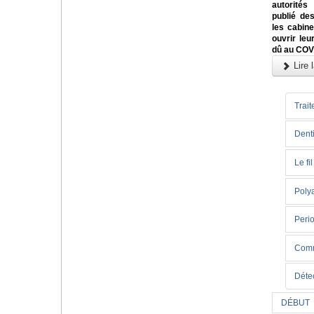
autorités
publié des
les cabin
ouvrir leu
dû au COV
Lire l
Trait
Denti
Le fi
Poly
Perio
Comme
Déte
DÉBUT