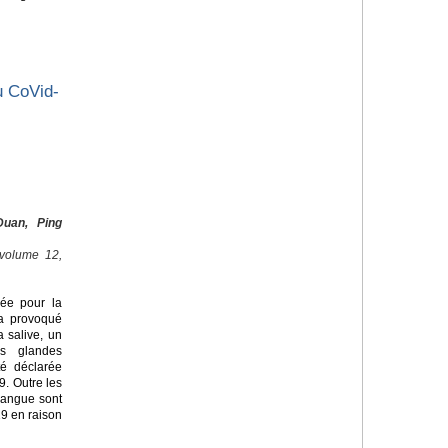
u CoVid-
uan, Ping
 volume 12,
lée pour la
 a provoqué
 salive, un
es glandes
té déclarée
9. Outre les
langue sont
9 en raison