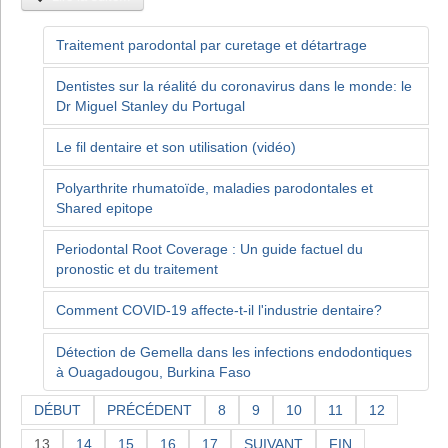
Traitement parodontal par curetage et détartrage
Dentistes sur la réalité du coronavirus dans le monde: le
Dr Miguel Stanley du Portugal
Le fil dentaire et son utilisation (vidéo)
Polyarthrite rhumatoïde, maladies parodontales et
Shared epitope
Periodontal Root Coverage : Un guide factuel du
pronostic et du traitement
Comment COVID-19 affecte-t-il l'industrie dentaire?
Détection de Gemella dans les infections endodontiques
à Ouagadougou, Burkina Faso
DÉBUT
PRÉCÉDENT
8
9
10
11
12
13
14
15
16
17
SUIVANT
FIN