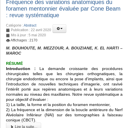
Fréquence des variations anatomiques du
foramen mentonnier évaluée par Cone Beam
: revue systématique
Catégorie :
Abstract
Publication : 22 avril 2020
Mis à jour : 5 mai 2020
Affichages : 2170
M. BOUHOUTE, M. MEZZOUR, A. BOUZIANE, K. EL HARTI –
MAROC
RÉSUMÉ
Introduction :
La demande croissante des procédures
chirurgicales telles que les chirurgies orthognatiques, la
chirurgie endodontique ou encore la pose d'implants, ainsi que
l'introduction de nouvelles techniques d'imagerie, ont ravivé
l'intérêt porté aux repères anatomiques et à leurs variations
normales au niveau des maxillaires. Notre revue systématique a
pour objectif d'évaluer :
1) La taille, la forme et la position du foramen mentonnier,
2) La fréquence et la dimension de la boucle antérieure du Nerf
Alvéolaire Inférieur (NAI) sur des tomographies à faisceau
conique (CBCT).
Lire la suite...