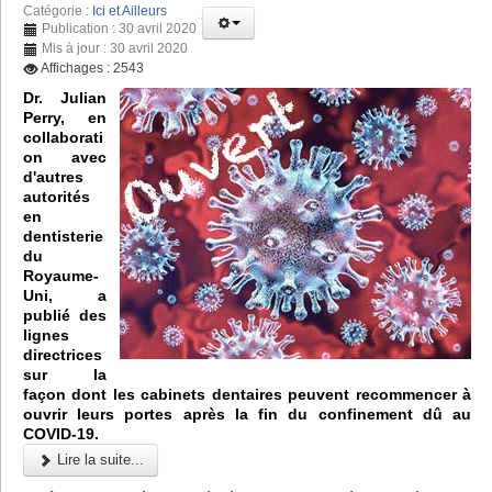
Catégorie :
Ici et Ailleurs
Publication : 30 avril 2020
Mis à jour : 30 avril 2020
Affichages : 2543
Dr. Julian
Perry, en
collaborati
on avec
d'autres
autorités
en
dentisterie
du
Royaume-
Uni, a
publié des
lignes
directrices
sur la
façon dont les cabinets dentaires peuvent recommencer à
ouvrir leurs portes après la fin du confinement dû au
COVID-19.
Lire la suite...