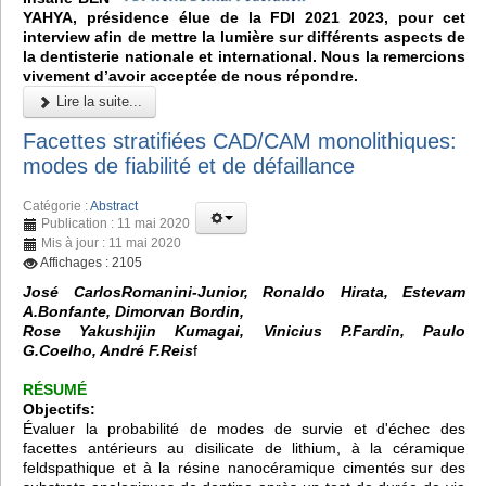
YAHYA, présidence élue de la FDI 2021 2023, pour cet
interview afin de mettre la lumière sur différents aspects de
la dentisterie nationale et international. Nous la remercions
vivement d’avoir acceptée de nous répondre.
Lire la suite...
Facettes stratifiées CAD/CAM monolithiques:
modes de fiabilité et de défaillance
Catégorie :
Abstract
Publication : 11 mai 2020
Mis à jour : 11 mai 2020
Affichages : 2105
José CarlosRomanini-Junior, Ronaldo Hirata, Estevam
A.Bonfante, Dimorvan Bordin,
Rose Yakushijin Kumagai, Vinicius P.Fardin, Paulo
G.Coelho, André F.Reis
f
RÉSUMÉ
Objectifs:
Évaluer la probabilité de modes de survie et d'échec des
facettes antérieurs au disilicate de lithium, à la céramique
feldspathique et à la résine nanocéramique cimentés sur des