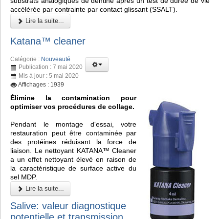
substrats analogiques de dentine après un test de durée de vie
accélérée par contrainte par contact glissant (SSALT).
Lire la suite...
Katana™ cleaner
Catégorie :
Nouveauté
Publication : 7 mai 2020
Mis à jour : 5 mai 2020
Affichages : 1939
Élimine la contamination pour
optimiser vos procédures de collage.
Pendant le montage d'essai, votre
restauration peut être contaminée par
des protéines réduisant la force de
liaison. Le nettoyant KATANA™ Cleaner
a un effet nettoyant élevé en raison de
la caractéristique de surface active du
sel MDP.
Lire la suite...
Salive: valeur diagnostique
potentielle et transmission