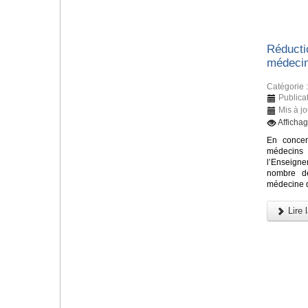
Réducti
médecin
Catégorie 
Publicat
Mis à j
Afficha
En concer
médecin
l’Enseign
nombre de
médecine d
Lire l