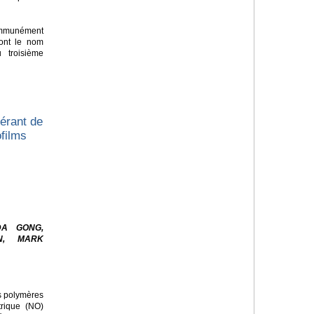
mmunément
nt le nom
 troisième
érant de
ofilms
DA GONG,
N, MARK
es polymères
trique (NO)