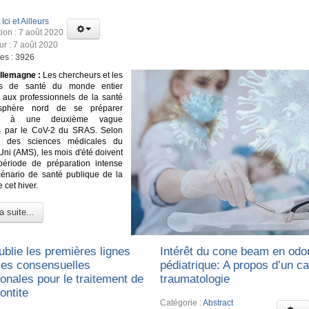
:
Ici et Ailleurs
tion : 7 août 2020
ur : 7 août 2020
ges : 3926
llemagne :
Les chercheurs et les
es de santé du monde entier
t aux professionnels de la santé
isphère nord de se préparer
ent à une deuxième vague
ns par le CoV-2 du SRAS. Selon
e des sciences médicales du
i (AMS), les mois d'été doivent
période de préparation intense
énario de santé publique de la
 cet hiver.
a suite...
ublie les premières lignes
Intérêt du cone beam en odo
ices consensuelles
pédiatrique: A propos d’un c
ionales pour le traitement de
traumatologie
ontite
Catégorie :
Abstract