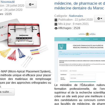
:
Nouveauté
médecine, de pharmacie et 
ion : 26 juillet 2020
médecine dentaire du Maroc
ur : 26 juillet 2020
ges : 2225
Catégorie :
Nationales
Publication : 22 juillet 2020
Mis à jour : 9 mars 2021
Affichages : 2528
 MAP (Micro-Apical Placement System),
e méthode unique et efficace pour placer
ision des matériaux de remplissage
ques par des approches orthogrades ou
Le ministère de l’Éducation nation
s.
formation professionnelle, de l’en
a suite...
supérieur et de la recherche scientifi
créer un site web pour une meilleure o
des candidatures au concours comm
aux facultés de médecine, de pharm