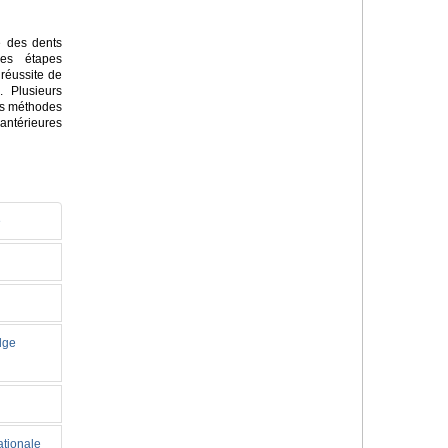
e des dents
des étapes
 réussite de
. Plusieurs
des méthodes
antérieures
e
idge
ationale