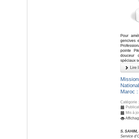
Pour amél
gencives e
Profession
pointe Pi
douceur d
spéciaux s
Lire l
Missions
Nationa
Maroc :
Catégorie 
Publicat
Mis à jo
Afficha
S. SAHIM,
Service d