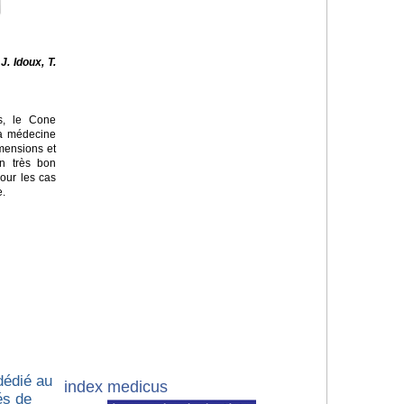
J. Idoux, T.
s, le
Cone
la médecine
imensions et
un très bon
our les cas
e.
dédié au
index medicus
és de