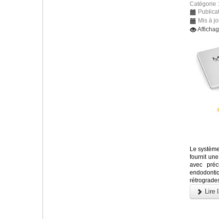
Catégorie 
Publicat
Mis à jo
Afficha
Le système
fournit un
avec préc
endodonti
rétrograde
Lire l