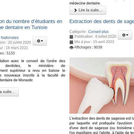
médecine dentaire.
Lire la suite...
on du nombre d’étudiants en
Extraction des dents de sag
e dentaire en Tunisie
Catégorie :
Conseil plus
Publication : 6 juillet 2020
:
Nationales
Mis à jour : 15 avril 2022
ion : 20 juillet 2020
Affichages : 9038
our : 18 mars 2021
ges : 5150
tation avec le conseil de l'ordre des
s dentistes, le ministère de
ement supérieur a revu en baisse le
 nouveaux inscrits à la faculté de
entaire de Monastir.
a suite...
L'extraction des dents de sagesse est 
par laquelle est pratiquée l'avulsion 
d'une dent de sagesse (ou troisième 
l'os maxillaire qui l'abrite, à l'aide de 