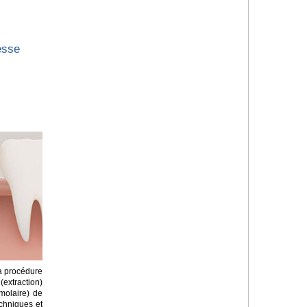
esse
la procédure
(extraction)
molaire) de
techniques et