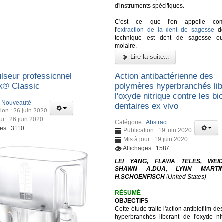
d'instruments spécifiques.
C'est ce que l'on appelle co
l'
extraction de la dent de sagesse
do
technique est dent de sagesse ou
molaire.
Lire la suite...
lseur professionnel
Action antibactérienne des
k® Classic
polymères hyperbranchés lib
l'oxyde nitrique contre les bi
:
Nouveauté
dentaires ex vivo
ion : 26 juin 2020
ur : 26 juin 2020
Catégorie :
Abstract
es : 3110
Publication : 19 juin 2020
Mis à jour : 19 juin 2020
Affichages : 1587
LEI YANG, FLAVIA TELES, WEI
SHAWN A.DUA, LYNN MARTI
H.SCHOENFISCH
(United States)
RÉSUMÉ
OBJECTIFS
Cette étude traite l'action antibiofilm d
hyperbranchés libérant de l'oxyde ni