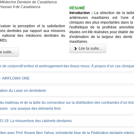
 Médecine Dentaire de Casablanca
 Hassan II de Casablanca
RÉSUMÉ
Introduction :
La sélection de la taill
antérieures maxillaires est l'une 
cliniques des plus importantes dans la
aluer la perception et la satisfaction
l'esthétique de la prothèse amovible
ns dentistes par rapport aux missions
études ont été réalisées pour établir 
e national des médecins dentistes du
d'estimation de la largeur des dents 
MD).
maxillaires.
Lire la suite...
a suite...
e de conjonctif enfoui et aménagement des tissus mous: À propos d’un cas cliniqu
 - AIRFLOW® ONE
sation du Laser en dentisterie
 du matériau et de la taille du connecteur sur la distribution des contraintes d’un br
soire : une analyse des éléments finis
D-19: La réouverture des cabinets dentaires
tien avec Prof. Ihsane Ben Yahya, présidente élue de la Fédération dentaire intern