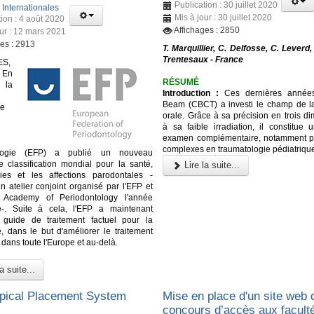
Publication : 30 juillet 2020
:
Internationales
Mis à jour : 30 juillet 2020
tion : 4 août 2020
Affichages : 2850
our : 12 mars 2021
ges : 2913
T. Marquillier, C. Delfosse, C. Leverd, 
Trentesaux - France
S,
 En
RÉSUMÉ
la
Introduction :
Ces dernières année
Beam (CBCT)
a investi le champ de 
ne
orale. Grâce à sa précision en trois d
à sa faible irradiation, il constitue 
examen complémentaire, notamment p
complexes en traumatologie pédiatriqu
ologie (EFP) a publié un nouveau
 classification mondial pour la santé,
Lire la suite...
ies et les affections parodontales -
un atelier conjoint organisé par l'EFP et
n Academy of Periodontology l'année
e-. Suite à cela, l'EFP a maintenant
 guide de traitement factuel pour la
e, dans le but d'améliorer le traitement
dans toute l'Europe et au-delà.
a suite...
pical Placement System
Mise en place d'un site web 
concours d’accès aux facult