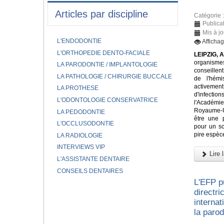
Articles par discipline
Catégorie 
Publica
Mis à jo
L'ENDODONTIE
Afficha
L'ORTHOPEDIE DENTO-FACIALE
LEIPZIG, A
organism
LA PARODONTIE / IMPLANTOLOGIE
conseillen
LA PATHOLOGIE / CHIRURGIE BUCCALE
de l'hém
activem
LA PROTHESE
d'infectio
L'ODONTOLOGIE CONSERVATRICE
l'Académi
Royaume-Un
LA PEDODONTIE
être une 
L'OCCLUSODONTIE
pour un sc
pire espèce
LA RADIOLOGIE
INTERVIEWS VIP
Lire l
L'ASSISTANTE DENTAIRE
CONSEILS DENTAIRES
L'EFP p
directr
internat
la parod