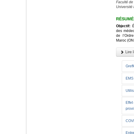
Faculté de
Université
RÉSUMÉ
Objectif:
Év
des médeci
de l’Ordr
Maroc (ON
Lire l
Greff
EMS
Utili
Effet
provi
COVI
Entre