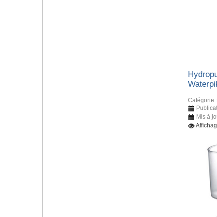
Hydropu
Waterpi
Catégorie 
Publicat
Mis à jo
Affichag