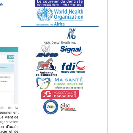
de
ale, de la
seignement
que vient de
rganisation
un d’accès
acie et de