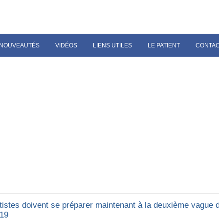
NOUVEAUTÉS
VIDÉOS
LIENS UTILES
LE PATIENT
CONTA
tistes doivent se préparer maintenant à la deuxième vague 
19