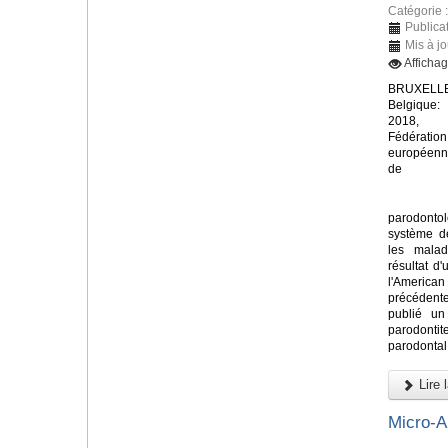
Catégorie 
Publica
Mis à j
Afficha
BRUXELLE
Belgique:
2018, 
Fédération
européen
de
parodont
système de
les malad
résultat d'
l'America
précédent
publié un
parodontit
parodontal 
Lire l
Micro-A