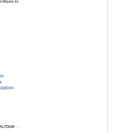
écifiques ex
es
a
lation
KALTOUM -