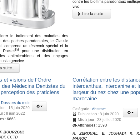
contre les biofilms parodontaux multisp
vivo.
Lire la suite...
iorer le traitement des maladies des
t des poches parodontales, le Classic
al comprend un réservoir spécial et la
TM
k Pocket
pour une distribution en
es antimicrobiens et des rinçages
ous la gencive.
a suite...
 et visions de l’Ordre
Corrélation entre les distanc
l des Médecins Dentistes du
intercanthus, intercanine et l
 perception des praticiens
largeur du nez chez une popu
marocaine
:
Dossiers du mois
ion : 15 juin 2020
Catégorie :
Abstract
ur : 8 juin 2022
Publication : 8 juin 2020
ges : 6663
Mis à jour : 23 juillet 2020
Affichages : 2598
 F. BOURZGUI,
R. ZEROUAL, E. JOUHADI, K. 
’ODF, CCTD
MAROC