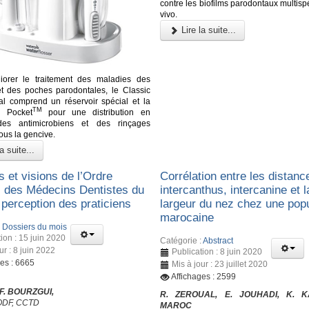
contre les biofilms parodontaux multisp
vivo.
Lire la suite...
iorer le traitement des maladies des
t des poches parodontales, le Classic
al comprend un réservoir spécial et la
TM
k Pocket
pour une distribution en
es antimicrobiens et des rinçages
ous la gencive.
a suite...
 et visions de l’Ordre
Corrélation entre les distanc
l des Médecins Dentistes du
intercanthus, intercanine et l
 perception des praticiens
largeur du nez chez une popu
marocaine
:
Dossiers du mois
ion : 15 juin 2020
Catégorie :
Abstract
ur : 8 juin 2022
Publication : 8 juin 2020
ges : 6665
Mis à jour : 23 juillet 2020
Affichages : 2599
 F. BOURZGUI,
R. ZEROUAL, E. JOUHADI, K. 
’ODF, CCTD
MAROC