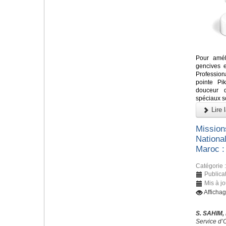
Pour amél
gencives e
Profession
pointe Pi
douceur d
spéciaux s
Lire l
Missions
Nationa
Maroc :
Catégorie 
Publicat
Mis à jo
Afficha
S. SAHIM,
Service d