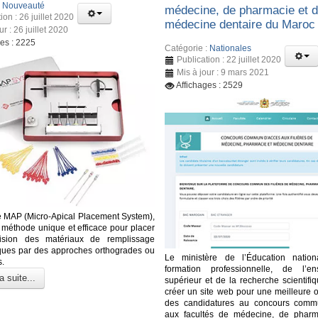
:
Nouveauté
médecine, de pharmacie et 
ion : 26 juillet 2020
médecine dentaire du Maroc
ur : 26 juillet 2020
ges : 2225
Catégorie :
Nationales
Publication : 22 juillet 2020
Mis à jour : 9 mars 2021
Affichages : 2529
 MAP (Micro-Apical Placement System),
e méthode unique et efficace pour placer
ision des matériaux de remplissage
ques par des approches orthogrades ou
Le ministère de l’Éducation nation
s.
formation professionnelle, de l’en
a suite...
supérieur et de la recherche scientifi
créer un site web pour une meilleure o
des candidatures au concours comm
aux facultés de médecine, de pharm