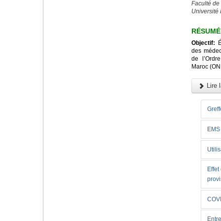
Faculté de
Université
RÉSUMÉ
Objectif:
Év
des médeci
de l’Ordr
Maroc (ON
Lire l
Greff
EMS
Utili
Effet
provi
COVI
Entre