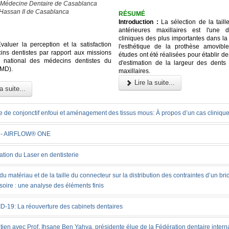
 Médecine Dentaire de Casablanca
 Hassan II de Casablanca
RÉSUMÉ
Introduction :
La sélection de la taill
antérieures maxillaires est l'une 
cliniques des plus importantes dans la
aluer la perception et la satisfaction
l'esthétique de la prothèse amovible
ns dentistes par rapport aux missions
études ont été réalisées pour établir 
e national des médecins dentistes du
d'estimation de la largeur des dents 
MD).
maxillaires.
Lire la suite...
a suite...
e de conjonctif enfoui et aménagement des tissus mous: À propos d’un cas cliniqu
 - AIRFLOW® ONE
sation du Laser en dentisterie
 du matériau et de la taille du connecteur sur la distribution des contraintes d’un br
soire : une analyse des éléments finis
D-19: La réouverture des cabinets dentaires
tien avec Prof. Ihsane Ben Yahya, présidente élue de la Fédération dentaire intern