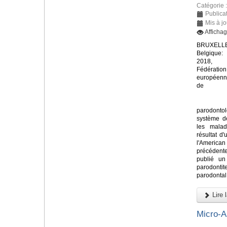
Catégorie 
Publica
Mis à j
Afficha
BRUXELLE
Belgique:
2018, 
Fédération
européen
de
parodont
système de
les malad
résultat d'
l'America
précédent
publié un
parodontit
parodontal 
Lire l
Micro-A