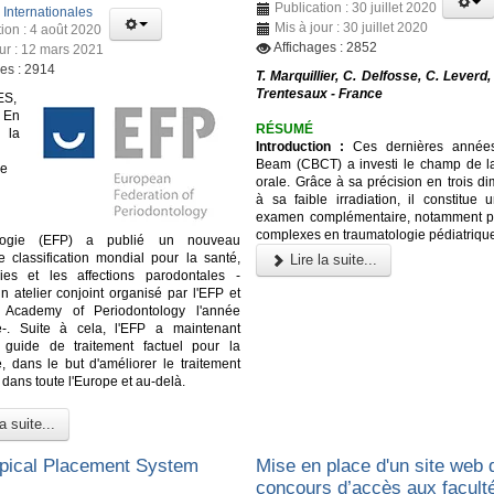
Publication : 30 juillet 2020
:
Internationales
Mis à jour : 30 juillet 2020
tion : 4 août 2020
Affichages : 2852
our : 12 mars 2021
ges : 2914
T. Marquillier, C. Delfosse, C. Leverd, 
Trentesaux - France
S,
 En
RÉSUMÉ
la
Introduction :
Ces dernières année
Beam (CBCT)
a investi le champ de 
ne
orale. Grâce à sa précision en trois d
à sa faible irradiation, il constitue 
examen complémentaire, notamment p
complexes en traumatologie pédiatriqu
ologie (EFP) a publié un nouveau
 classification mondial pour la santé,
Lire la suite...
ies et les affections parodontales -
un atelier conjoint organisé par l'EFP et
n Academy of Periodontology l'année
e-. Suite à cela, l'EFP a maintenant
 guide de traitement factuel pour la
e, dans le but d'améliorer le traitement
dans toute l'Europe et au-delà.
a suite...
pical Placement System
Mise en place d'un site web 
concours d’accès aux facult