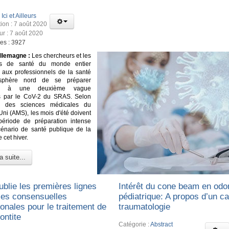
:
Ici et Ailleurs
tion : 7 août 2020
ur : 7 août 2020
ges : 3927
llemagne :
Les chercheurs et les
es de santé du monde entier
t aux professionnels de la santé
isphère nord de se préparer
ent à une deuxième vague
ns par le CoV-2 du SRAS. Selon
e des sciences médicales du
i (AMS), les mois d'été doivent
période de préparation intense
énario de santé publique de la
 cet hiver.
a suite...
ublie les premières lignes
Intérêt du cone beam en odo
ices consensuelles
pédiatrique: A propos d’un c
ionales pour le traitement de
traumatologie
ontite
Catégorie :
Abstract