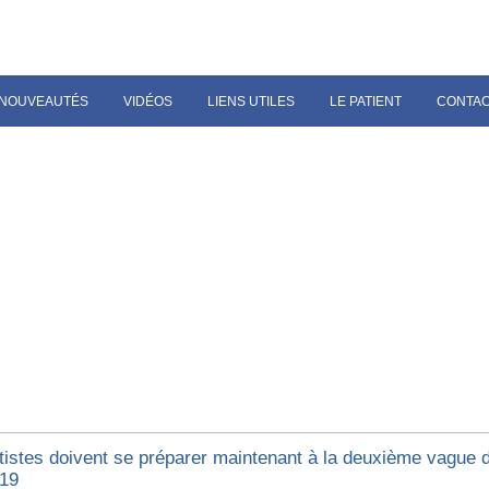
NOUVEAUTÉS
VIDÉOS
LIENS UTILES
LE PATIENT
CONTA
tistes doivent se préparer maintenant à la deuxième vague 
19