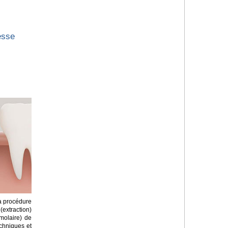
esse
la procédure
(extraction)
molaire) de
techniques et