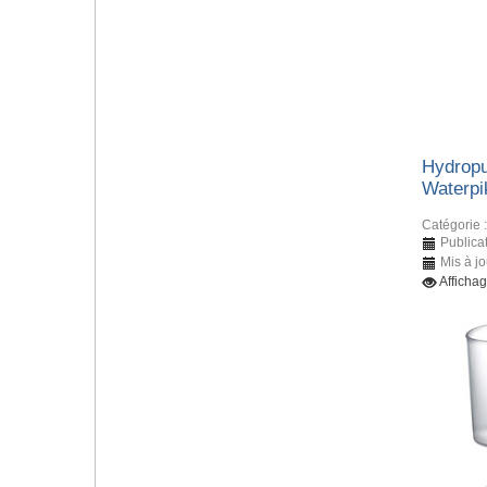
Hydropu
Waterpi
Catégorie 
Publicat
Mis à jo
Affichag