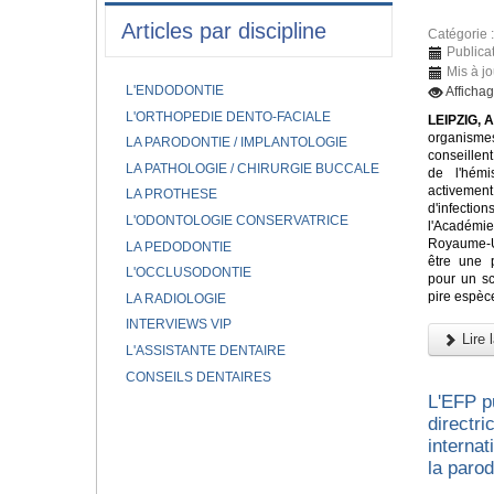
Articles par discipline
Catégorie 
Publica
Mis à jo
L'ENDODONTIE
Afficha
L'ORTHOPEDIE DENTO-FACIALE
LEIPZIG, A
organism
LA PARODONTIE / IMPLANTOLOGIE
conseillen
LA PATHOLOGIE / CHIRURGIE BUCCALE
de l'hém
activem
LA PROTHESE
d'infectio
L'ODONTOLOGIE CONSERVATRICE
l'Académi
Royaume-Un
LA PEDODONTIE
être une 
L'OCCLUSODONTIE
pour un sc
pire espèce
LA RADIOLOGIE
INTERVIEWS VIP
Lire l
L'ASSISTANTE DENTAIRE
CONSEILS DENTAIRES
L'EFP p
directr
internat
la parod