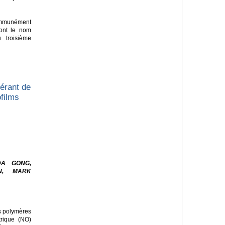
mmunément
nt le nom
 troisième
érant de
ofilms
DA GONG,
N, MARK
es polymères
trique (NO)