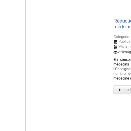
Réducti
médecin
Catégorie 
Publicat
Mis à j
Afficha
En concer
médecin
l’Enseign
nombre de
médecine d
Lire l