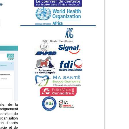
de
ale, de la
seignement
que vient de
rganisation
un d’accès
acie et de