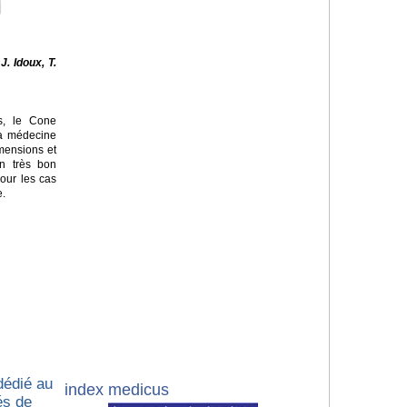
J. Idoux, T.
s, le
Cone
la médecine
imensions et
un très bon
our les cas
e.
dédié au
index medicus
és de