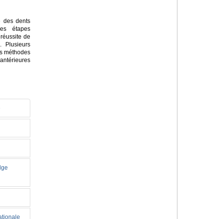
e des dents
des étapes
 réussite de
. Plusieurs
des méthodes
antérieures
e
idge
ationale