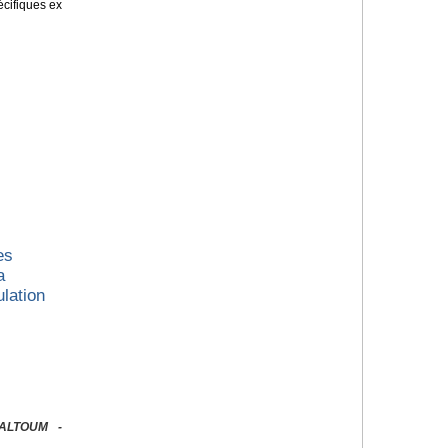
écifiques ex
es
a
lation
KALTOUM -