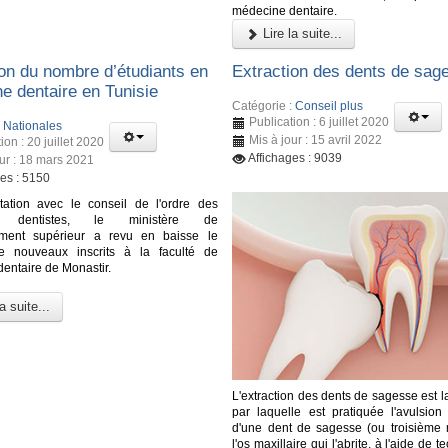
médecine dentaire.
Lire la suite...
on du nombre d’étudiants en
Extraction des dents de sag
e dentaire en Tunisie
Catégorie :
Conseil plus
Publication : 6 juillet 2020
:
Nationales
Mis à jour : 15 avril 2022
ion : 20 juillet 2020
Affichages : 9039
our : 18 mars 2021
ges : 5150
tation avec le conseil de l'ordre des
s dentistes, le ministère de
ement supérieur a revu en baisse le
 nouveaux inscrits à la faculté de
entaire de Monastir.
a suite...
L'extraction des dents de sagesse est 
par laquelle est pratiquée l'avulsion 
d'une dent de sagesse (ou troisième 
l'os maxillaire qui l'abrite, à l'aide de 