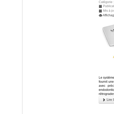
Catégorie 
Publicat
Mis à jo
Afficha
Le système
fournit un
avec préc
endodonti
rétrograde
Lire l