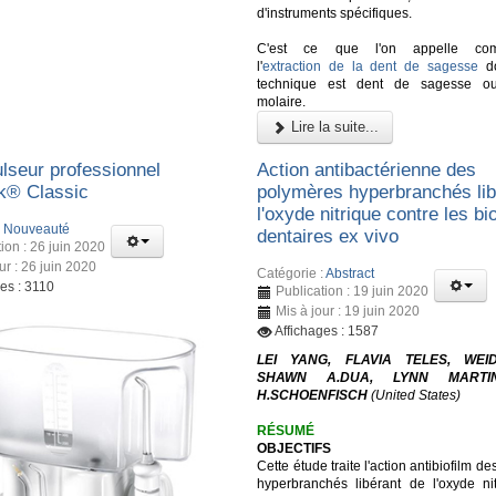
d'instruments spécifiques.
C'est ce que l'on appelle co
l'
extraction de la dent de sagesse
do
technique est dent de sagesse ou
molaire.
Lire la suite...
lseur professionnel
Action antibactérienne des
k® Classic
polymères hyperbranchés lib
l'oxyde nitrique contre les bi
:
Nouveauté
dentaires ex vivo
ion : 26 juin 2020
ur : 26 juin 2020
Catégorie :
Abstract
es : 3110
Publication : 19 juin 2020
Mis à jour : 19 juin 2020
Affichages : 1587
LEI YANG, FLAVIA TELES, WEI
SHAWN A.DUA, LYNN MARTI
H.SCHOENFISCH
(United States)
RÉSUMÉ
OBJECTIFS
Cette étude traite l'action antibiofilm d
hyperbranchés libérant de l'oxyde ni