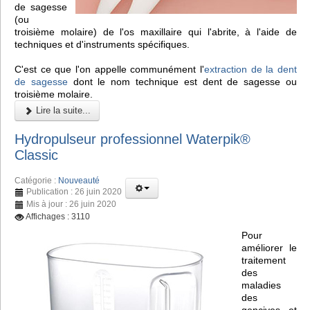
de sagesse
(ou
troisième molaire) de l'os maxillaire qui l'abrite, à l'aide de
techniques et d'instruments spécifiques.
C'est ce que l'on appelle communément l'
extraction de la dent
de sagesse
dont le nom technique est dent de sagesse ou
troisième molaire.
Lire la suite...
Hydropulseur professionnel Waterpik®
Classic
Catégorie :
Nouveauté
Publication : 26 juin 2020
Mis à jour : 26 juin 2020
Affichages : 3110
Pour
améliorer le
traitement
des
maladies
des
gencives et