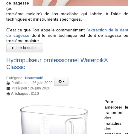
de sagesse
(ou
troisième molaire) de l'os maxillaire qui l'abrite, à l'aide de
techniques et d'instruments spécifiques.
C'est ce que l'on appelle communément l'
extraction de la dent
de sagesse
dont le nom technique est dent de sagesse ou
troisième molaire.
Lire la suite...
Hydropulseur professionnel Waterpik®
Classic
Catégorie :
Nouveauté
Publication : 26 juin 2020
Mis à jour : 26 juin 2020
Affichages : 3110
Pour
améliorer le
traitement
des
maladies
des
gencives et