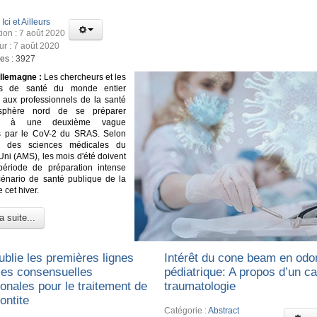
:
Ici et Ailleurs
tion : 7 août 2020
ur : 7 août 2020
ges : 3927
llemagne :
Les chercheurs et les
es de santé du monde entier
t aux professionnels de la santé
isphère nord de se préparer
ent à une deuxième vague
ns par le CoV-2 du SRAS. Selon
e des sciences médicales du
i (AMS), les mois d'été doivent
période de préparation intense
énario de santé publique de la
 cet hiver.
a suite...
ublie les premières lignes
Intérêt du cone beam en odo
ices consensuelles
pédiatrique: A propos d’un c
ionales pour le traitement de
traumatologie
ontite
Catégorie :
Abstract