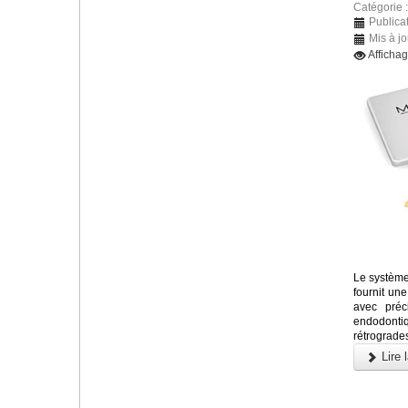
Catégorie 
Publicat
Mis à jo
Afficha
Le système
fournit un
avec préc
endodonti
rétrograde
Lire l