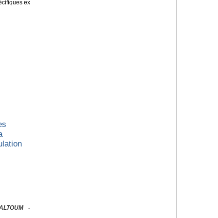
écifiques ex
es
a
lation
KALTOUM -