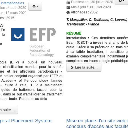
Publication : 30 juillet 2020
:
Internationales
Mis à jour : 30 juillet 2020
tion : 4 août 2020
Affichages : 2852
our : 12 mars 2021
ges : 2915
T. Marquillier, C. Delfosse, C. Leverd, 
Trentesaux - France
S,
 En
RÉSUMÉ
la
Introduction :
Ces dernières année
Beam (CBCT)
a investi le champ de 
ne
orale. Grâce à sa précision en trois d
à sa faible irradiation, il constitue 
examen complémentaire, notamment p
complexes en traumatologie pédiatriqu
ologie (EFP) a publié un nouveau
 classification mondial pour la santé,
Lire la suite...
ies et les affections parodontales -
un atelier conjoint organisé par l'EFP et
n Academy of Periodontology l'année
e-. Suite à cela, l'EFP a maintenant
 guide de traitement factuel pour la
e, dans le but d'améliorer le traitement
dans toute l'Europe et au-delà.
a suite...
pical Placement System
Mise en place d'un site web 
concours d’accès aux facult