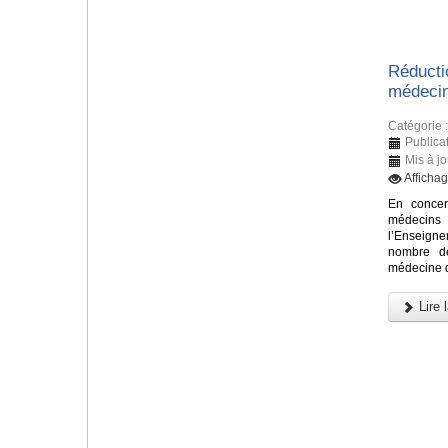
Réducti
médecin
Catégorie 
Publicat
Mis à j
Afficha
En concer
médecin
l’Enseign
nombre de
médecine d
Lire l