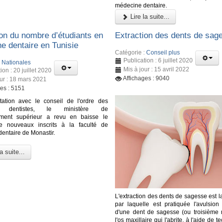
médecine dentaire.
Lire la suite...
on du nombre d’étudiants en
Extraction des dents de sag
e dentaire en Tunisie
Catégorie :
Conseil plus
Publication : 6 juillet 2020
:
Nationales
Mis à jour : 15 avril 2022
ion : 20 juillet 2020
Affichages : 9040
our : 18 mars 2021
ges : 5151
tation avec le conseil de l'ordre des
s dentistes, le ministère de
ement supérieur a revu en baisse le
 nouveaux inscrits à la faculté de
entaire de Monastir.
a suite...
L'extraction des dents de sagesse est 
par laquelle est pratiquée l'avulsion 
d'une dent de sagesse (ou troisième 
l'os maxillaire qui l'abrite, à l'aide de 