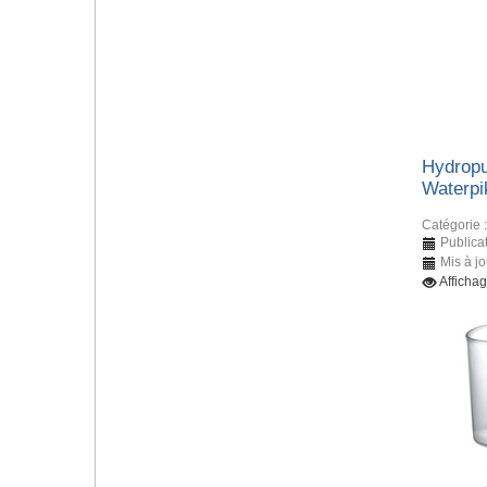
Hydropu
Waterpi
Catégorie 
Publicat
Mis à jo
Affichag