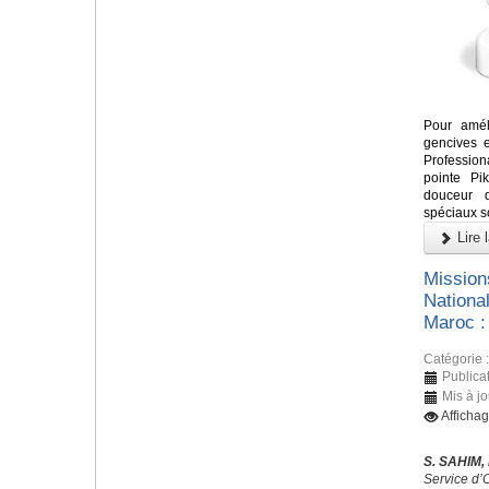
Pour amél
gencives e
Profession
pointe Pi
douceur d
spéciaux s
Lire l
Missions
Nationa
Maroc :
Catégorie 
Publicat
Mis à jo
Afficha
S. SAHIM,
Service d