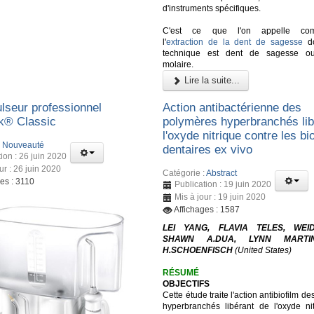
d'instruments spécifiques.
C'est ce que l'on appelle co
l'
extraction de la dent de sagesse
do
technique est dent de sagesse ou
molaire.
Lire la suite...
lseur professionnel
Action antibactérienne des
k® Classic
polymères hyperbranchés lib
l'oxyde nitrique contre les bi
:
Nouveauté
dentaires ex vivo
ion : 26 juin 2020
ur : 26 juin 2020
Catégorie :
Abstract
es : 3110
Publication : 19 juin 2020
Mis à jour : 19 juin 2020
Affichages : 1587
LEI YANG, FLAVIA TELES, WEI
SHAWN A.DUA, LYNN MARTI
H.SCHOENFISCH
(United States)
RÉSUMÉ
OBJECTIFS
Cette étude traite l'action antibiofilm d
hyperbranchés libérant de l'oxyde ni