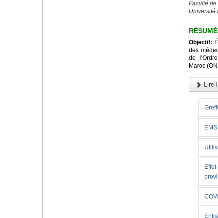
Faculté de
Université
RÉSUMÉ
Objectif:
Év
des médeci
de l’Ordr
Maroc (ON
Lire l
Greff
EMS
Utili
Effet
provi
COVI
Entre