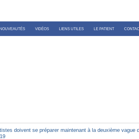
NOUVEAUTÉS
VIDÉOS
LIENS UTILES
LE PATIENT
CONTA
tistes doivent se préparer maintenant à la deuxième vague 
19