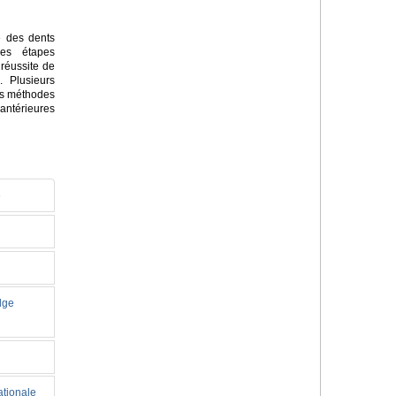
e des dents
des étapes
 réussite de
. Plusieurs
des méthodes
antérieures
e
idge
ationale