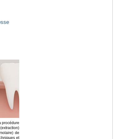
esse
la procédure
(extraction)
molaire) de
techniques et