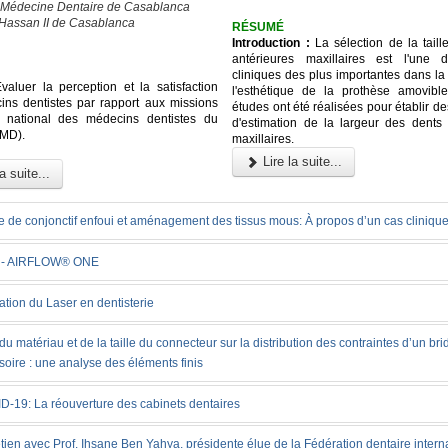
 Médecine Dentaire de Casablanca
 Hassan II de Casablanca
RÉSUMÉ
Introduction :
La sélection de la taill
antérieures maxillaires est l'une 
cliniques des plus importantes dans la
aluer la perception et la satisfaction
l'esthétique de la prothèse amovible
ns dentistes par rapport aux missions
études ont été réalisées pour établir 
e national des médecins dentistes du
d'estimation de la largeur des dents 
MD).
maxillaires.
Lire la suite...
a suite...
e de conjonctif enfoui et aménagement des tissus mous: À propos d’un cas cliniqu
 - AIRFLOW® ONE
sation du Laser en dentisterie
 du matériau et de la taille du connecteur sur la distribution des contraintes d’un br
soire : une analyse des éléments finis
D-19: La réouverture des cabinets dentaires
tien avec Prof. Ihsane Ben Yahya, présidente élue de la Fédération dentaire intern