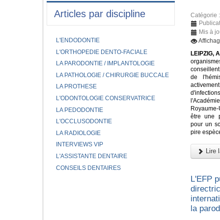
Articles par discipline
Catégorie 
Publica
Mis à jo
L'ENDODONTIE
Afficha
L'ORTHOPEDIE DENTO-FACIALE
LEIPZIG, A
organism
LA PARODONTIE / IMPLANTOLOGIE
conseillen
LA PATHOLOGIE / CHIRURGIE BUCCALE
de l'hém
activem
LA PROTHESE
d'infectio
L'ODONTOLOGIE CONSERVATRICE
l'Académi
Royaume-Un
LA PEDODONTIE
être une 
L'OCCLUSODONTIE
pour un sc
pire espèce
LA RADIOLOGIE
INTERVIEWS VIP
Lire l
L'ASSISTANTE DENTAIRE
CONSEILS DENTAIRES
L'EFP p
directr
internat
la parod