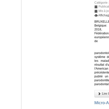
Catégorie 
Publica
Mis à j
Afficha
BRUXELLE
Belgique:
2018, 
Fédération
européen
de
parodont
système de
les malad
résultat d'
l'America
précédent
publié un
parodontit
parodontal 
Lire l
Micro-A