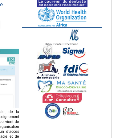
de
ale, de la
seignement
que vient de
rganisation
un d’accès
acie et de