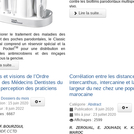
contre les biofilms parodontaux multisp
vivo.
Lire la suite...
iorer le traitement des maladies des
t des poches parodontales, le Classic
al comprend un réservoir spécial et la
TM
k Pocket
pour une distribution en
es antimicrobiens et des rinçages
ous la gencive.
a suite...
 et visions de l’Ordre
Corrélation entre les distanc
l des Médecins Dentistes du
intercanthus, intercanine et l
 perception des praticiens
largeur du nez chez une popu
marocaine
:
Dossiers du mois
ion : 15 juin 2020
Catégorie :
Abstract
ur : 8 juin 2022
Publication : 8 juin 2020
ges : 6667
Mis à jour : 23 juillet 2020
Affichages : 2599
 F. BOURZGUI,
R. ZEROUAL, E. JOUHADI, K. 
’ODF, CCTD
MAROC