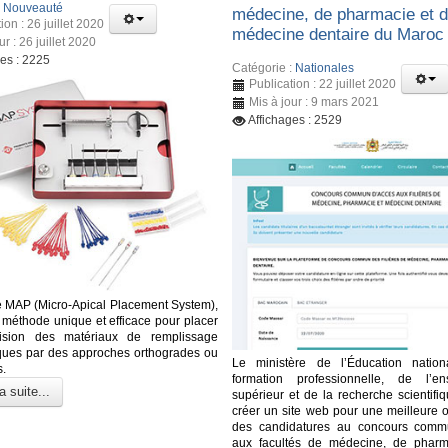
:
Nouveauté
médecine, de pharmacie et 
ion : 26 juillet 2020
médecine dentaire du Maroc
ur : 26 juillet 2020
ges : 2225
Catégorie :
Nationales
Publication : 22 juillet 2020
Mis à jour : 9 mars 2021
Affichages : 2529
 MAP (Micro-Apical Placement System),
e méthode unique et efficace pour placer
ision des matériaux de remplissage
ques par des approches orthogrades ou
Le ministère de l’Éducation nation
s.
formation professionnelle, de l’en
a suite...
supérieur et de la recherche scientifi
créer un site web pour une meilleure o
des candidatures au concours comm
aux facultés de médecine, de pharm