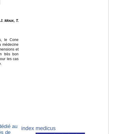
J. Idoux, T.
s, le
Cone
la médecine
imensions et
un très bon
our les cas
e.
dédié au
index medicus
és de