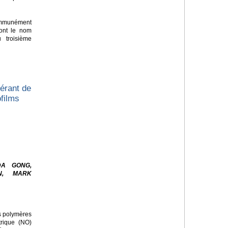
mmunément
nt le nom
 troisième
érant de
ofilms
DA GONG,
N, MARK
es polymères
trique (NO)