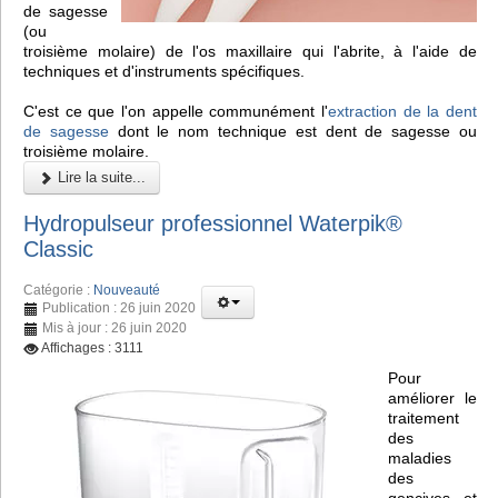
de sagesse
(ou
troisième molaire) de l'os maxillaire qui l'abrite, à l'aide de
techniques et d'instruments spécifiques.
C'est ce que l'on appelle communément l'
extraction de la dent
de sagesse
dont le nom technique est dent de sagesse ou
troisième molaire.
Lire la suite...
Hydropulseur professionnel Waterpik®
Classic
Catégorie :
Nouveauté
Publication : 26 juin 2020
Mis à jour : 26 juin 2020
Affichages : 3111
Pour
améliorer le
traitement
des
maladies
des
gencives et