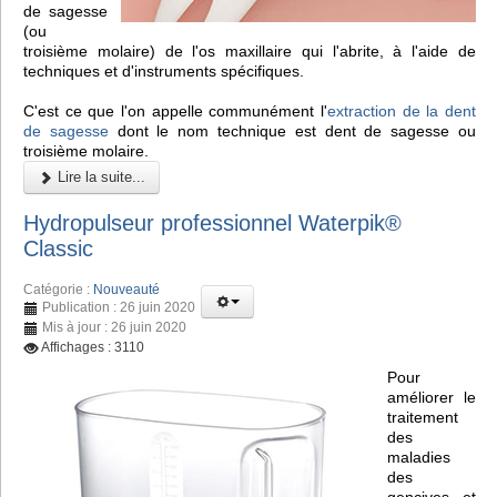
de sagesse
(ou
troisième molaire) de l'os maxillaire qui l'abrite, à l'aide de
techniques et d'instruments spécifiques.
C'est ce que l'on appelle communément l'
extraction de la dent
de sagesse
dont le nom technique est dent de sagesse ou
troisième molaire.
Lire la suite...
Hydropulseur professionnel Waterpik®
Classic
Catégorie :
Nouveauté
Publication : 26 juin 2020
Mis à jour : 26 juin 2020
Affichages : 3110
Pour
améliorer le
traitement
des
maladies
des
gencives et