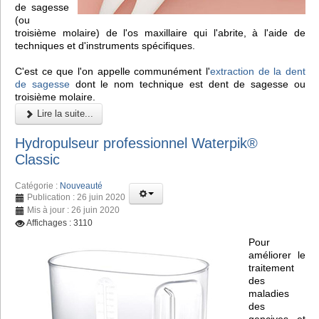
de sagesse
(ou
troisième molaire) de l'os maxillaire qui l'abrite, à l'aide de
techniques et d'instruments spécifiques.
C'est ce que l'on appelle communément l'
extraction de la dent
de sagesse
dont le nom technique est dent de sagesse ou
troisième molaire.
Lire la suite...
Hydropulseur professionnel Waterpik®
Classic
Catégorie :
Nouveauté
Publication : 26 juin 2020
Mis à jour : 26 juin 2020
Affichages : 3110
Pour
améliorer le
traitement
des
maladies
des
gencives et