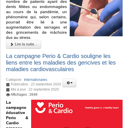
nombre de patients ayant des
dents fêlées ou endommagées
au cours de la pandémie, un
phénomène qui, selon certains,
pourrait être lié à une
augmentation des serrages et
des grincements de mâchoire
dus au stress.
Lire la suite...
La campagne Perio & Cardio souligne les
liens entre les maladies des gencives et les
maladies cardiovasculaires
Catégorie :
Internationales
Publication : 22 septembre 2020
Mis à jour : 22 septembre 2020
Affichages : 2649
La
campagne
éducative
Perio &
Cardio
propose