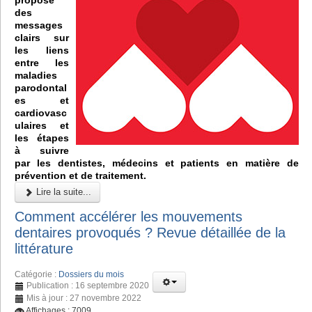
des
messages
clairs sur
les liens
entre les
maladies
parodontal
es et
cardiovasc
ulaires et
les étapes
à suivre
par les dentistes, médecins et patients en matière de
prévention et de traitement.
Lire la suite...
Comment accélérer les mouvements
dentaires provoqués ? Revue détaillée de la
littérature
Catégorie :
Dossiers du mois
Publication : 16 septembre 2020
Mis à jour : 27 novembre 2022
Affichages : 7009