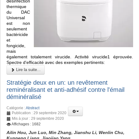
désinfection
thermique
du DAC
Universal
est non
seulement
bactéricide
et
fongicide,
mais
également totalement virucide. Activité virucide1 éprouvée.
Spectre d'efficacité avec des exemples pertinents:
Lire la suite...
Stratégie deux en un: un revêtement
reminéralisant et anti-adhésif contre l'émail
déminéralisé
Catégorie :
Abstract
Publication : 29 septembre 2020
Mis à jour : 29 septembre 2020
Affichages : 1682
Ailin Hou, Jun Luo, Min Zhang, Jianshu Li, Wenlin Chu,
Kunneng Liang, Jiaojiao Yang