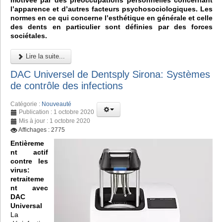
motivée par des préoccupations personnelles concernant
l’apparence et d’autres facteurs psychosociologiques. Les
normes en ce qui concerne l’esthétique en générale et celle
des dents en particulier sont définies par des forces
sociétales.
Lire la suite...
DAC Universel de Dentsply Sirona: Systèmes
de contrôle des infections
Catégorie :
Nouveauté
Publication : 1 octobre 2020
Mis à jour : 1 octobre 2020
Affichages : 2775
Entièreme
nt actif
contre les
virus:
retraiteme
nt avec
DAC
Universal
La