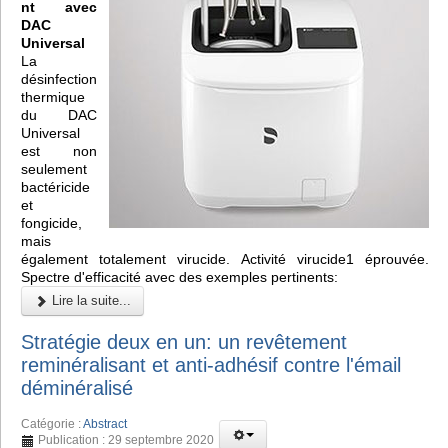
nt avec
DAC
Universal
La
désinfection
thermique
du DAC
Universal
est non
seulement
bactéricide
et
fongicide,
mais
également totalement virucide. Activité virucide1 éprouvée.
Spectre d'efficacité avec des exemples pertinents:
Lire la suite...
Stratégie deux en un: un revêtement
reminéralisant et anti-adhésif contre l'émail
déminéralisé
Catégorie :
Abstract
Publication : 29 septembre 2020