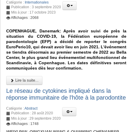
Catégorie :
Internationales
Publication : 3 septembre 2020
Mis à jour : 17 octobre 2023
Affichages : 2068
COPENHAGUE, Danemark: Après avoir suivi de près la
situation du COVID-19, la Fédération européenne de
parodontologie (EFP) a décidé de reporter le congrès
EuroPerio10, qui devait avoir lieu en juin 2021. L'événement
se tiendra désormais au premier semestre de 2022 au Bella
Center, le plus grand lieu événementiel multifonctionnel de
Scandinavie, à Copenhague. Les dates définitives seront
communiquées dès leur confirmation.
Lire la suite...
Le réseau de cytokines impliqué dans la
réponse immunitaire de l'hôte à la parodontite
Catégorie :
Abstract
Publication : 28 août 2020
Mis à jour : 29 septembre 2020
Affichages : 1748
WEIYI PAN, QINGXUAN WANG & QIANMING CHEN&NBSP