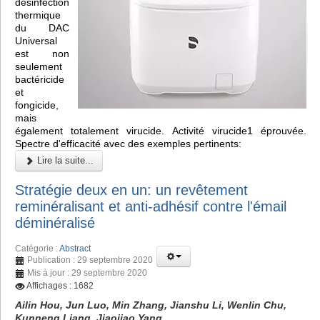
désinfection
thermique
du DAC
Universal
est non
seulement
bactéricide
et
fongicide,
mais
également totalement virucide. Activité virucide1 éprouvée.
Spectre d'efficacité avec des exemples pertinents:
Lire la suite...
Stratégie deux en un: un revêtement
reminéralisant et anti-adhésif contre l'émail
déminéralisé
Catégorie :
Abstract
Publication : 29 septembre 2020
Mis à jour : 29 septembre 2020
Affichages : 1682
Ailin Hou, Jun Luo, Min Zhang, Jianshu Li, Wenlin Chu,
Kunneng Liang, Jiaojiao Yang