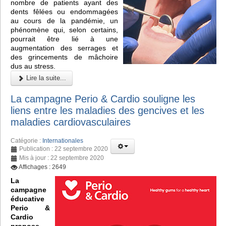
nombre de patients ayant des
dents fêlées ou endommagées
au cours de la pandémie, un
phénomène qui, selon certains,
pourrait être lié à une
augmentation des serrages et
des grincements de mâchoire
dus au stress.
Lire la suite...
La campagne Perio & Cardio souligne les
liens entre les maladies des gencives et les
maladies cardiovasculaires
Catégorie :
Internationales
Publication : 22 septembre 2020
Mis à jour : 22 septembre 2020
Affichages : 2649
La
campagne
éducative
Perio &
Cardio
propose