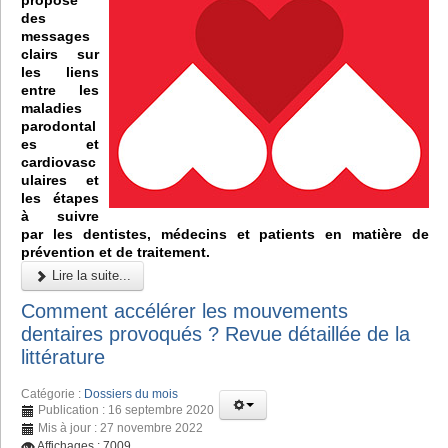
des
messages
clairs sur
les liens
entre les
maladies
parodontal
es et
cardiovasc
ulaires et
les étapes
à suivre
par les dentistes, médecins et patients en matière de
prévention et de traitement.
Lire la suite...
Comment accélérer les mouvements
dentaires provoqués ? Revue détaillée de la
littérature
Catégorie :
Dossiers du mois
Publication : 16 septembre 2020
Mis à jour : 27 novembre 2022
Affichages : 7009