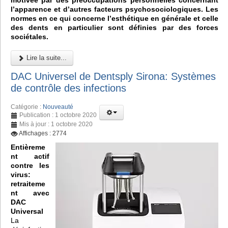
motivée par des préoccupations personnelles concernant
l’apparence et d’autres facteurs psychosociologiques. Les
normes en ce qui concerne l’esthétique en générale et celle
des dents en particulier sont définies par des forces
sociétales.
Lire la suite...
DAC Universel de Dentsply Sirona: Systèmes
de contrôle des infections
Catégorie :
Nouveauté
Publication : 1 octobre 2020
Mis à jour : 1 octobre 2020
Affichages : 2774
Entièreme
nt actif
contre les
virus:
retraiteme
nt avec
DAC
Universal
La