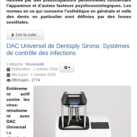
motivée par des préoccupations personnelles concernant
l’apparence et d’autres facteurs psychosociologiques. Les
normes en ce qui concerne l’esthétique en générale et celle
des dents en particulier sont définies par des forces
sociétales.
Lire la suite...
DAC Universel de Dentsply Sirona: Systèmes
de contrôle des infections
Catégorie :
Nouveauté
Publication : 1 octobre 2020
Mis à jour : 1 octobre 2020
Affichages : 2774
Entièreme
nt actif
contre les
virus:
retraiteme
nt avec
DAC
Universal
La