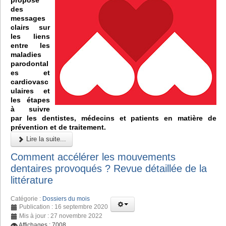
des
messages
clairs sur
les liens
entre les
maladies
parodontal
es et
cardiovasc
ulaires et
les étapes
à suivre
par les dentistes, médecins et patients en matière de
prévention et de traitement.
Lire la suite...
Comment accélérer les mouvements
dentaires provoqués ? Revue détaillée de la
littérature
Catégorie :
Dossiers du mois
Publication : 16 septembre 2020
Mis à jour : 27 novembre 2022
Affichages : 7008