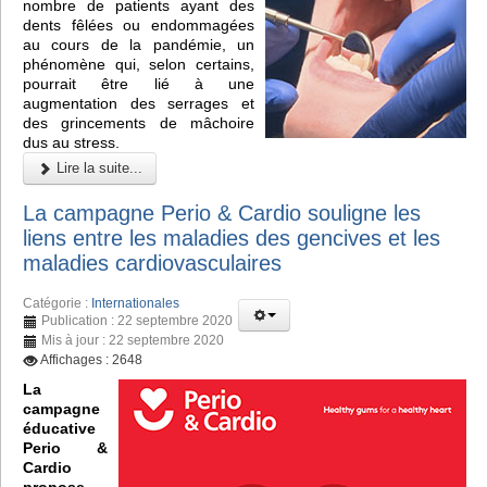
nombre de patients ayant des
dents fêlées ou endommagées
au cours de la pandémie, un
phénomène qui, selon certains,
pourrait être lié à une
augmentation des serrages et
des grincements de mâchoire
dus au stress.
Lire la suite...
La campagne Perio & Cardio souligne les
liens entre les maladies des gencives et les
maladies cardiovasculaires
Catégorie :
Internationales
Publication : 22 septembre 2020
Mis à jour : 22 septembre 2020
Affichages : 2648
La
campagne
éducative
Perio &
Cardio
propose