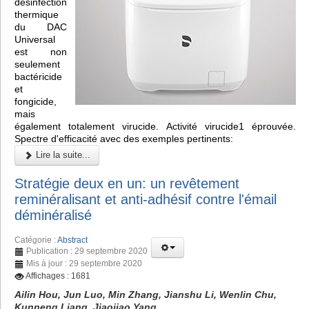
désinfection
thermique
du DAC
Universal
est non
seulement
bactéricide
et
fongicide,
mais
également totalement virucide. Activité virucide1 éprouvée.
Spectre d'efficacité avec des exemples pertinents:
Lire la suite...
Stratégie deux en un: un revêtement
reminéralisant et anti-adhésif contre l'émail
déminéralisé
Catégorie :
Abstract
Publication : 29 septembre 2020
Mis à jour : 29 septembre 2020
Affichages : 1681
Ailin Hou, Jun Luo, Min Zhang, Jianshu Li, Wenlin Chu,
Kunneng Liang, Jiaojiao Yang