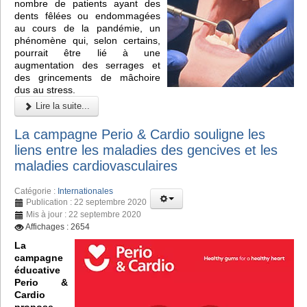
nombre de patients ayant des
dents fêlées ou endommagées
au cours de la pandémie, un
phénomène qui, selon certains,
pourrait être lié à une
augmentation des serrages et
des grincements de mâchoire
dus au stress.
Lire la suite...
La campagne Perio & Cardio souligne les
liens entre les maladies des gencives et les
maladies cardiovasculaires
Catégorie :
Internationales
Publication : 22 septembre 2020
Mis à jour : 22 septembre 2020
Affichages : 2654
La
campagne
éducative
Perio &
Cardio
propose