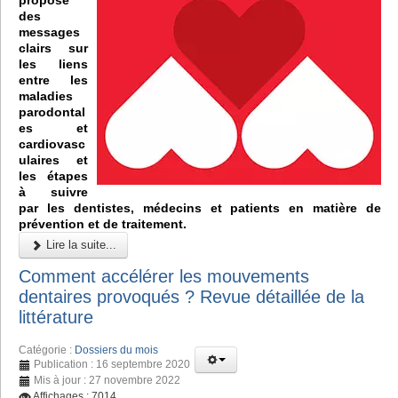
des
messages
clairs sur
les liens
entre les
maladies
parodontal
es et
cardiovasc
ulaires et
les étapes
à suivre
par les dentistes, médecins et patients en matière de
prévention et de traitement.
Lire la suite...
Comment accélérer les mouvements
dentaires provoqués ? Revue détaillée de la
littérature
Catégorie :
Dossiers du mois
Publication : 16 septembre 2020
Mis à jour : 27 novembre 2022
Affichages : 7014