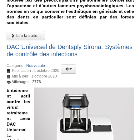
motivée par des préoccupations personnelles concernant
l’apparence et d’autres facteurs psychosociologiques. Les
normes en ce qui concerne l’esthétique en générale et celle
des dents en particulier sont définies par des forces
sociétales.
Lire la suite...
DAC Universel de Dentsply Sirona: Systèmes
de contrôle des infections
Catégorie :
Nouveauté
Publication : 1 octobre 2020
Mis à jour : 1 octobre 2020
Affichages : 2776
Entièreme
nt actif
contre les
virus:
retraiteme
nt avec
DAC
Universal
La