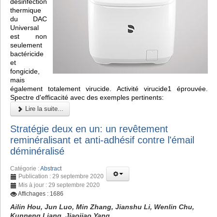
désinfection
thermique
du DAC
Universal
est non
seulement
bactéricide
et
fongicide,
mais
également totalement virucide. Activité virucide1 éprouvée.
Spectre d'efficacité avec des exemples pertinents:
Lire la suite...
Stratégie deux en un: un revêtement
reminéralisant et anti-adhésif contre l'émail
déminéralisé
Catégorie :
Abstract
Publication : 29 septembre 2020
Mis à jour : 29 septembre 2020
Affichages : 1686
Ailin Hou, Jun Luo, Min Zhang, Jianshu Li, Wenlin Chu,
Kunneng Liang, Jiaojiao Yang