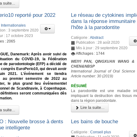
a suite...
erio10 reporté pour 2022
Le réseau de cytokines impl
dans la réponse immunitaire
:
Internationales
l'hôte à la parodontite
tion : 3 septembre 2020
our : 17 octobre 2023
Catégorie :
Abstract
ges : 2065
Publication : 28 août 2020
Mis à jour : 29 septembre 2020
Affichages : 1744
E, Danemark: Après avoir suivi de
ituation du COVID-19, la Fédération
WEIYI PAN, QINGXUAN WANG & 
e de parodontologie (EFP) a décidé de
CHEN&NBSP
e congrès EuroPerio10, qui devait avoir
International Journal of Oral Science
juin 2021. L'événement se tiendra
Article number: 30 (2019)
s au premier semestre de 2022 au
ter, le plus grand lieu événementiel
RÉSUMÉ
tionnel de Scandinavie, à Copenhague.
La parodontite est une maladie inf
 définitives seront communiquées dès
impliquant la destruction des tissus m
rmation.
dans la région parodontale.
Lire la suite...
a suite...
iO : Nouvelle brosse à dents
Les bains de bouche
ue intelligente
Catégorie :
Conseil plus
Publication : 11 août 2020