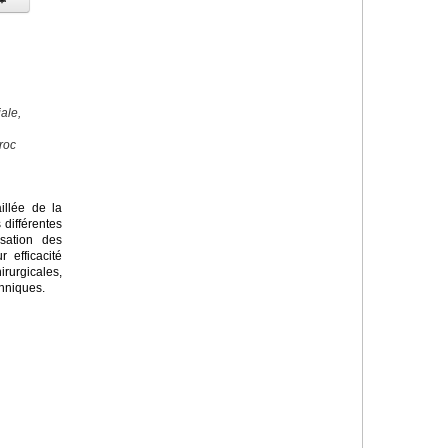
ale,
roc
illée de la
s différentes
isation des
 efficacité
rgicales,
hniques.