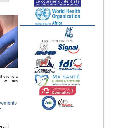
t être lié à
es et des
.
vements
e