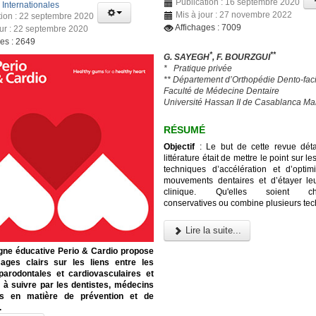
Publication : 16 septembre 2020
:
Internationales
Mis à jour : 27 novembre 2022
tion : 22 septembre 2020
Affichages : 7009
our : 22 septembre 2020
ges : 2649
*
**
G. SAYEGH
, F. BOURZGUI
*
Pratique privée
** Département d’Orthopédie Dento-faci
Faculté de Médecine Dentaire
Université Hassan II de Casablanca Ma
RÉSUMÉ
Objectif
: Le but de cette revue déta
littérature était de mettre le point sur le
techniques d’accélération et d’optim
mouvements dentaires et d’étayer leur
clinique. Qu'elles soient chiru
conservatives ou combine plusieurs tec
Lire la suite...
ne éducative Perio & Cardio propose
ges clairs sur les liens entre les
parodontales et cardiovasculaires et
 à suivre par les dentistes, médecins
ts en matière de prévention et de
.