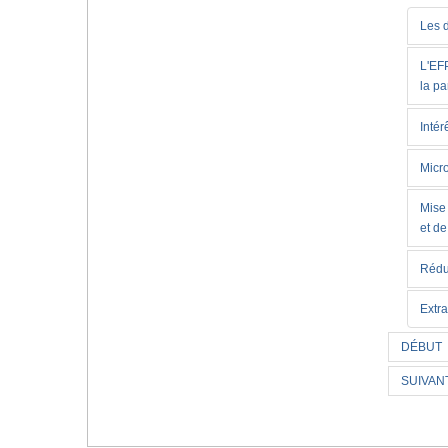
Les 
L'EFP
la pa
Inté
Micr
Mise
et d
Rédu
Extr
DÉBUT
SUIVAN