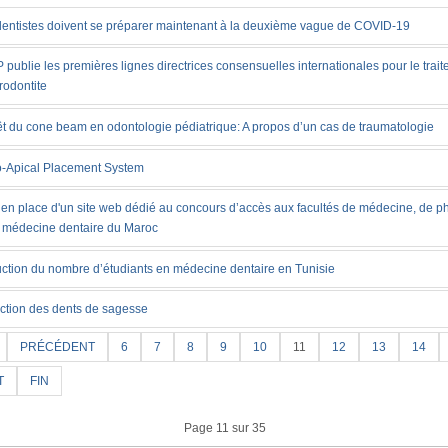
dentistes doivent se préparer maintenant à la deuxième vague de COVID-19
 publie les premières lignes directrices consensuelles internationales pour le trai
rodontite
rêt du cone beam en odontologie pédiatrique: A propos d’un cas de traumatologie
o-Apical Placement System
 en place d'un site web dédié au concours d’accès aux facultés de médecine, de 
e médecine dentaire du Maroc
ction du nombre d’étudiants en médecine dentaire en Tunisie
action des dents de sagesse
PRÉCÉDENT
6
7
8
9
10
11
12
13
14
T
FIN
Page 11 sur 35