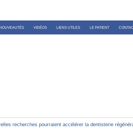
NOUVEAUTÉS
VIDÉOS
LIENS UTILES
LE PATIENT
CONTA
lles recherches pourraient accélérer la dentisterie régénér