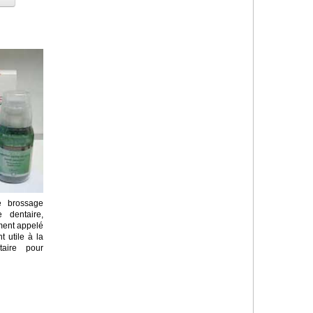
e brossage
e dentaire,
ement appelé
 utile à la
taire pour