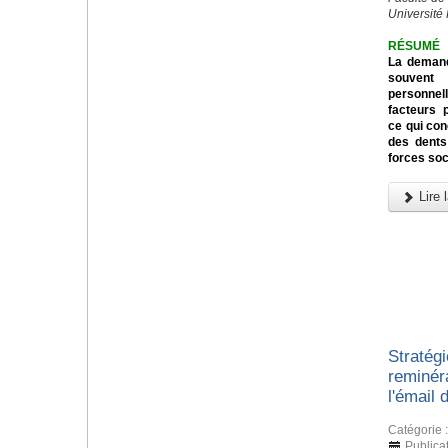
Université
RÉSUMÉ
La demand
souvent 
personnell
facteurs 
ce qui con
des dents
forces soc
Lire l
Stratég
reminéra
l'émail 
Catégorie 
Publica