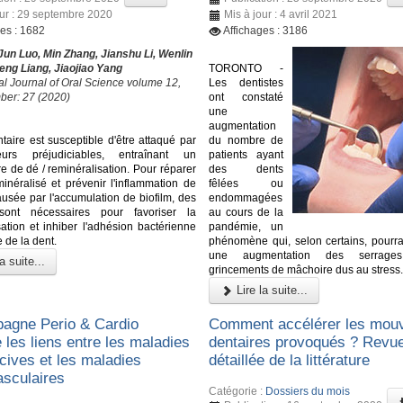
our : 29 septembre 2020
Mis à jour : 4 avril 2021
ges : 1682
Affichages : 3186
 Jun Luo, Min Zhang, Jianshu Li, Wenlin
ng Liang, Jiaojiao Yang
TORONTO -
al Journal of Oral Science volume 12,
Les dentistes
mber: 27 (2020)
ont constaté
une
augmentation
taire est susceptible d'être attaqué par
du nombre de
urs préjudiciables, entraînant un
patients ayant
e de dé / reminéralisation. Pour réparer
des dents
minéralisé et prévenir l'inflammation de
fêlées ou
ausée par l'accumulation de biofilm, des
endommagées
ont nécessaires pour favoriser la
au cours de la
sation et inhiber l'adhésion bactérienne
pandémie, un
e de la dent.
phénomène qui, selon certains, pourrai
une augmentation des serrag
a suite...
grincements de mâchoire dus au stress
Lire la suite...
agne Perio & Cardio
Comment accélérer les mou
 les liens entre les maladies
dentaires provoqués ? Revu
cives et les maladies
détaillée de la littérature
asculaires
Catégorie :
Dossiers du mois