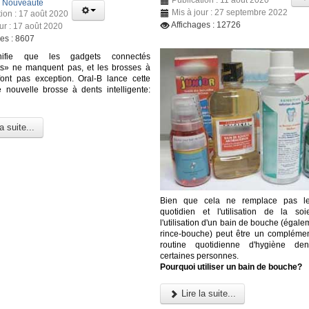
:
Nouveauté
Mis à jour : 27 septembre 2022
tion : 17 août 2020
Affichages : 12726
ur : 17 août 2020
ges : 8607
ifie que les gadgets connectés
nts» ne manquent pas, et les brosses à
ont pas exception. Oral-B lance cette
nouvelle brosse à dents intelligente:
a suite...
Bien que cela ne remplace pas l
quotidien et l'utilisation de la soi
l'utilisation d'un bain de bouche (égal
rince-bouche) peut être un complément
routine quotidienne d'hygiène den
certaines personnes.
Pourquoi utiliser un bain de bouche?
Lire la suite...