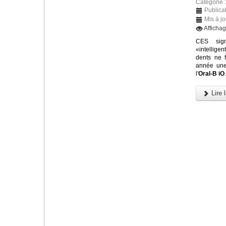
Catégorie 
Publica
Mis à jo
Afficha
CES sign
«intellige
dents ne f
année une 
l'
Oral-B iO
.
Lire l