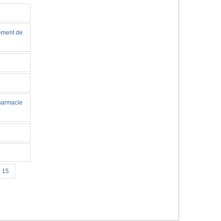
tement de
pharmacie
15