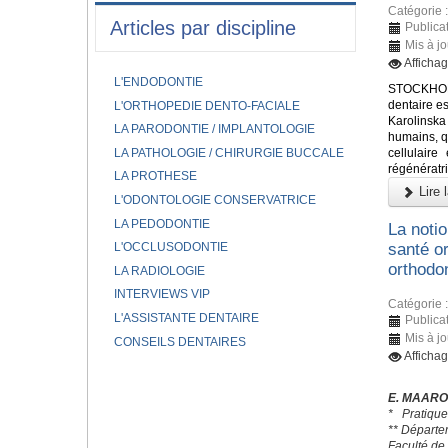
Catégorie 
Articles par discipline
Publica
Mis à jo
Afficha
L'ENDODONTIE
STOCKHOLM
dentaire es
L'ORTHOPEDIE DENTO-FACIALE
Karolinska
LA PARODONTIE / IMPLANTOLOGIE
humains, q
LA PATHOLOGIE / CHIRURGIE BUCCALE
cellulaire
régénératri
LA PROTHESE
Lire l
L'ODONTOLOGIE CONSERVATRICE
LA PEDODONTIE
La notio
L'OCCLUSODONTIE
santé or
orthodon
LA RADIOLOGIE
INTERVIEWS VIP
Catégorie 
L'ASSISTANTE DENTAIRE
Publica
Mis à j
CONSEILS DENTAIRES
Afficha
E. MAAR
* Pratique
** Départe
Faculté de