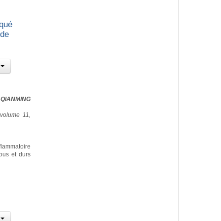
iqué
 de
QIANMING
 volume 11,
lammatoire
ous et durs