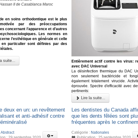
 Hassan II de Casablanca Maroc
e en soins orthodontique est le plus
motivée par des préoccupations
es concernant l’apparence et d’autres
psychosociologiques. Les normes en
cerne l’esthétique en générale et celle
 en particulier sont définies par des
iétales.
a suite...
Entièrement actif contre les virus: r
avec DAC Universal
La désinfection thermique du DAC Un
non seulement bactéricide et fongi
également totalement virucide. Activit
éprouvée. Spectre d'efficacité avec d
pertinents:
Lire la suite...
ie deux en un: un revêtement
Les dentistes du Canada aff
lisant et anti-adhésif contre
que les dents fêlées sont plu
déminéralisé
fréquentes après le confine
:
Abstract
Catégorie :
Nationales
tion : 29 septembre 2020
Publication : 25 septembre 2020