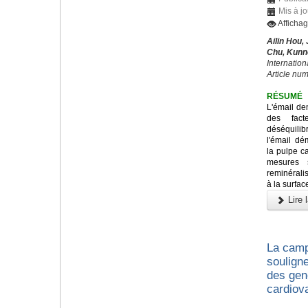
Mis à j
Afficha
Ailin Hou,
Chu, Kunne
Internation
Article nu
RÉSUMÉ
L'émail den
des facte
déséquilibr
l'émail dé
la pulpe c
mesures s
reminérali
à la surfac
Lire l
La camp
souligne
des gen
cardiov