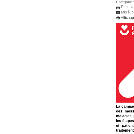
Catégorie 
Publica
Mis à j
Afficha
La campag
des messa
maladies 
les étapes
et patien
traitement