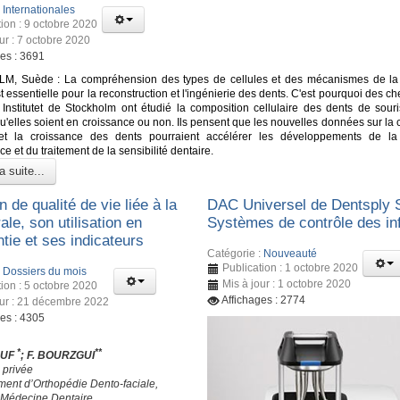
:
Internationales
tion : 9 octobre 2020
ur : 7 octobre 2020
ges : 3691
, Suède : La compréhension des types de cellules et des mécanismes de la
t essentielle pour la reconstruction et l'ingénierie des dents. C'est pourquoi des c
 Institutet de Stockholm ont étudié la composition cellulaire des dents de souri
u'elles soient en croissance ou non. Ils pensent que les nouvelles données sur la
 et la croissance des dents pourraient accélérer les développements de la 
ce et du traitement de la sensibilité dentaire.
a suite...
n de qualité de vie liée à la
DAC Universel de Dentsply S
ale, son utilisation en
Systèmes de contrôle des in
tie et ses indicateurs
Catégorie :
Nouveauté
Publication : 1 octobre 2020
:
Dossiers du mois
Mis à jour : 1 octobre 2020
tion : 5 octobre 2020
Affichages : 2774
our : 21 décembre 2022
ges : 4305
*
**
OUF
; F. BOURZGUI
 privée
ment d’Orthopédie Dento-faciale,
 Médecine Dentaire