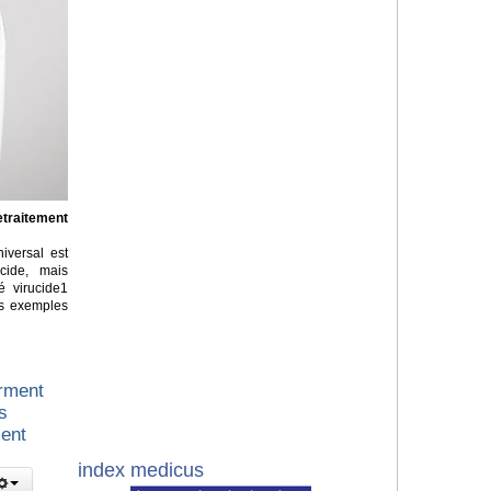
etraitement
iversal est
cide, mais
é virucide1
es exemples
irment
s
ment
index medicus