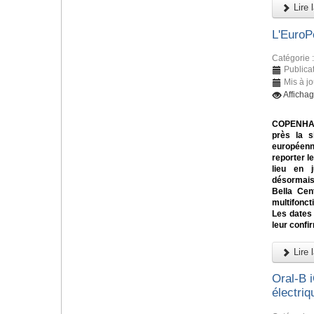
Lire l
L'EuroP
Catégorie 
Publica
Mis à j
Afficha
COPENHAGU
près la s
européenn
reporter l
lieu en 
désormai
Bella Cen
multifonc
Les dates
leur confi
Lire l
Oral-B 
électriq