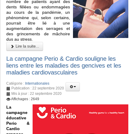
nombre de patients ayant des
dents fêlées ou endommagées
au cours de la pandémie, un
phénomène qui, selon certains,
pourrait être lié à une
augmentation des serrages et
des grincements de mâchoire
dus au stress.
Lire la suite...
La campagne Perio & Cardio souligne les
liens entre les maladies des gencives et les
maladies cardiovasculaires
Catégorie :
Internationales
Publication : 22 septembre 2020
Mis à jour : 22 septembre 2020
Affichages : 2649
La
campagne
éducative
Perio &
Cardio
propose