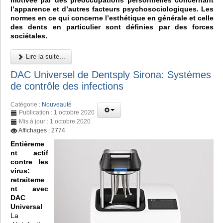
motivée par des préoccupations personnelles concernant
l’apparence et d’autres facteurs psychosociologiques. Les
normes en ce qui concerne l’esthétique en générale et celle
des dents en particulier sont définies par des forces
sociétales.
Lire la suite...
DAC Universel de Dentsply Sirona: Systèmes
de contrôle des infections
Catégorie :
Nouveauté
Publication : 1 octobre 2020
Mis à jour : 1 octobre 2020
Affichages : 2774
Entièreme
nt actif
contre les
virus:
retraiteme
nt avec
DAC
Universal
La