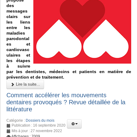
des
messages
clairs sur
les liens
entre les
maladies
parodontal
es et
cardiovasc
ulaires et
les étapes
à suivre
par les dentistes, médecins et patients en matière de
prévention et de traitement.
Lire la suite...
Comment accélérer les mouvements
dentaires provoqués ? Revue détaillée de la
littérature
Catégorie :
Dossiers du mois
Publication : 16 septembre 2020
Mis à jour : 27 novembre 2022
Affichages : 7009