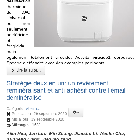
désinfection
thermique
du DAC
Universal
est non
seulement
bactéricide
et
fongicide,
mais
également totalement virucide. Activité virucide1 éprouvée.
Spectre d'efficacité avec des exemples pertinents:
Lire la suite...
Stratégie deux en un: un revêtement
reminéralisant et anti-adhésif contre l'émail
déminéralisé
Catégorie :
Abstract
Publication : 29 septembre 2020
Mis à jour : 29 septembre 2020
Affichages : 1681
Ailin Hou, Jun Luo, Min Zhang, Jianshu Li, Wenlin Chu,
Kunneng Liang, Jiaojiao Yang