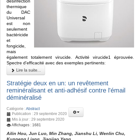
désinfection
thermique
du DAC
Universal
est non
seulement
bactéricide
et
fongicide,
mais
également totalement virucide. Activité virucide1 éprouvée.
Spectre d'efficacité avec des exemples pertinents:
Lire la suite...
Stratégie deux en un: un revêtement
reminéralisant et anti-adhésif contre l'émail
déminéralisé
Catégorie :
Abstract
Publication : 29 septembre 2020
Mis à jour : 29 septembre 2020
Affichages : 1681
Ailin Hou, Jun Luo, Min Zhang, Jianshu Li, Wenlin Chu,
Kunneng Liang, Jiaojiao Yang