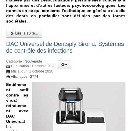
motivée par des préoccupations personnelles concernant
l’apparence et d’autres facteurs psychosociologiques. Les
normes en ce qui concerne l’esthétique en générale et celle
des dents en particulier sont définies par des forces
sociétales.
Lire la suite...
DAC Universel de Dentsply Sirona: Systèmes
de contrôle des infections
Catégorie :
Nouveauté
Publication : 1 octobre 2020
Mis à jour : 1 octobre 2020
Affichages : 2774
Entièreme
nt actif
contre les
virus:
retraiteme
nt avec
DAC
Universal
La