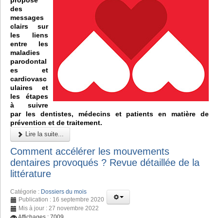
des
messages
clairs sur
les liens
entre les
maladies
parodontal
es et
cardiovasc
ulaires et
les étapes
à suivre
par les dentistes, médecins et patients en matière de
prévention et de traitement.
Lire la suite...
Comment accélérer les mouvements
dentaires provoqués ? Revue détaillée de la
littérature
Catégorie :
Dossiers du mois
Publication : 16 septembre 2020
Mis à jour : 27 novembre 2022
Affichages : 7009