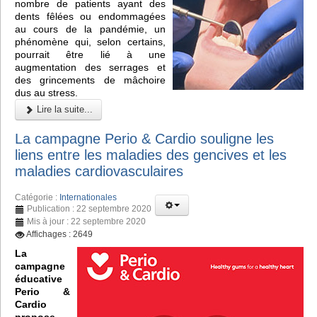
nombre de patients ayant des
dents fêlées ou endommagées
au cours de la pandémie, un
phénomène qui, selon certains,
pourrait être lié à une
augmentation des serrages et
des grincements de mâchoire
dus au stress.
Lire la suite...
La campagne Perio & Cardio souligne les
liens entre les maladies des gencives et les
maladies cardiovasculaires
Catégorie :
Internationales
Publication : 22 septembre 2020
Mis à jour : 22 septembre 2020
Affichages : 2649
La
campagne
éducative
Perio &
Cardio
propose