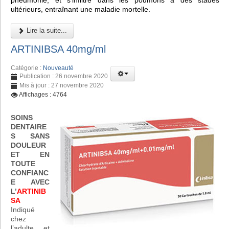
pneumonie, et s'infiltre dans les poumons à des stades
ultérieurs, entraînant une maladie mortelle.
Lire la suite...
ARTINIBSA 40mg/ml
Catégorie :
Nouveauté
Publication : 26 novembre 2020
Mis à jour : 27 novembre 2020
Affichages : 4764
SOINS
DENTAIRE
S SANS
DOULEUR
ET EN
TOUTE
CONFIANC
E AVEC
L’
ARTINIB
SA
Indiqué
chez
l’adulte et