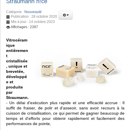
Straumann n!ce
Catégorie :
Nouveauté
Publication : 28 octobre 2020
Mis à jour : 14 octobre 2023
Affichages : 2397
Vitrocéram
ique
entièremen
t
cristallisée
, unique et
brevetée,
développé
e et
produite
par
Straumann.
- Un délai d'exécution plus rapide et une efficacité accrue : Il
suffit de fraiser, de polir et d'asseoir, sans avoir recours à la
cuisson de cristallisation, ce qui permet de gagner beaucoup de
temps et d'efforts pour obtenir rapidement et facilement des
performances de pointe,