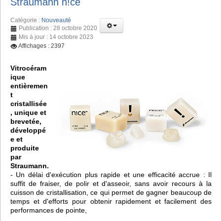
Straumann n!ce
Catégorie :
Nouveauté
Publication : 28 octobre 2020
Mis à jour : 14 octobre 2023
Affichages : 2397
Vitrocéram
ique
entièremen
t
cristallisée
, unique et
brevetée,
développé
e et
produite
par
Straumann.
- Un délai d'exécution plus rapide et une efficacité accrue : Il
suffit de fraiser, de polir et d'asseoir, sans avoir recours à la
cuisson de cristallisation, ce qui permet de gagner beaucoup de
temps et d'efforts pour obtenir rapidement et facilement des
performances de pointe,