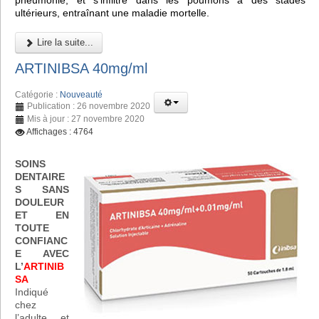
pneumonie, et s'infiltre dans les poumons à des stades
ultérieurs, entraînant une maladie mortelle.
Lire la suite...
ARTINIBSA 40mg/ml
Catégorie :
Nouveauté
Publication : 26 novembre 2020
Mis à jour : 27 novembre 2020
Affichages : 4764
SOINS
DENTAIRE
S SANS
DOULEUR
ET EN
TOUTE
CONFIANC
E AVEC
L’
ARTINIB
SA
Indiqué
chez
l’adulte et