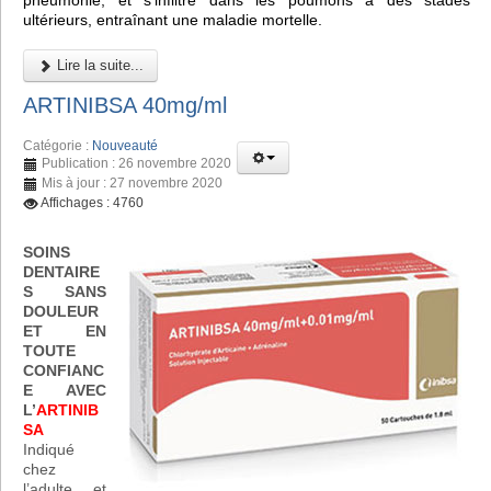
pneumonie, et s'infiltre dans les poumons à des stades
ultérieurs, entraînant une maladie mortelle.
Lire la suite...
ARTINIBSA 40mg/ml
Catégorie :
Nouveauté
Publication : 26 novembre 2020
Mis à jour : 27 novembre 2020
Affichages : 4760
SOINS
DENTAIRE
S SANS
DOULEUR
ET EN
TOUTE
CONFIANC
E AVEC
L’
ARTINIB
SA
Indiqué
chez
l’adulte et