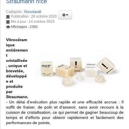
Straumann n!ce
Catégorie :
Nouveauté
Publication : 28 octobre 2020
Mis à jour : 14 octobre 2023
Affichages : 2392
Vitrocéram
ique
entièremen
t
cristallisée
, unique et
brevetée,
développé
e et
produite
par
Straumann.
- Un délai d'exécution plus rapide et une efficacité accrue : Il
suffit de fraiser, de polir et d'asseoir, sans avoir recours à la
cuisson de cristallisation, ce qui permet de gagner beaucoup de
temps et d'efforts pour obtenir rapidement et facilement des
performances de pointe,