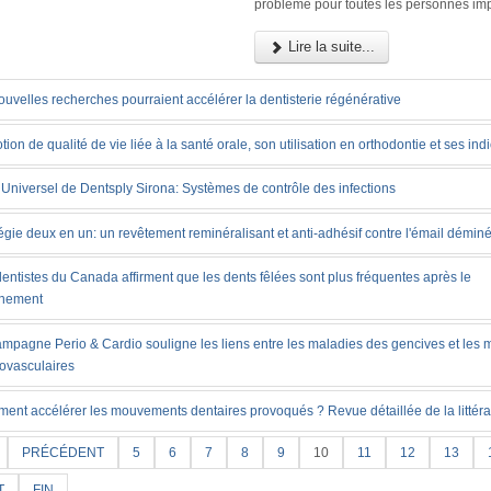
problème pour toutes les personnes im
Lire la suite...
uvelles recherches pourraient accélérer la dentisterie régénérative
tion de qualité de vie liée à la santé orale, son utilisation en orthodontie et ses ind
Universel de Dentsply Sirona: Systèmes de contrôle des infections
égie deux en un: un revêtement reminéralisant et anti-adhésif contre l'émail déminé
entistes du Canada affirment que les dents fêlées sont plus fréquentes après le
inement
ampagne Perio & Cardio souligne les liens entre les maladies des gencives et les 
iovasculaires
ent accélérer les mouvements dentaires provoqués ? Revue détaillée de la littéra
PRÉCÉDENT
5
6
7
8
9
10
11
12
13
T
FIN