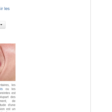
ir les
taires, les
ts
ou les
reintes est
lupart des
ement, de
itude d'une
sion est un