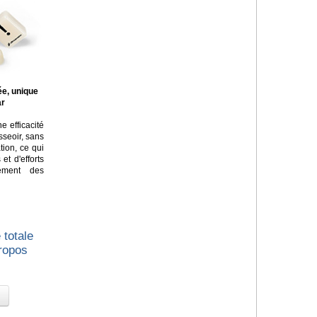
ée, unique
ar
e efficacité
asseoir, sans
tion, ce qui
t d'efforts
lement des
 totale
propos