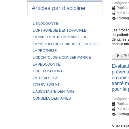
Catégorie 
Articles par discipline
Publica
Mis à j
Afficha
L'ENDODONTIE
Les procéd
L'ORTHOPEDIE DENTO-FACIALE
de patient
LA PARODONTIE / IMPLANTOLOGIE
dentaires 
LA PATHOLOGIE / CHIRURGIE BUCCALE
dans la mâ
LA PROTHESE
Lire l
L'ODONTOLOGIE CONSERVATRICE
LA PEDODONTIE
Evaluat
L'OCCLUSODONTIE
prévent
organis
LA RADIOLOGIE
santé mo
INTERVIEWS VIP
pour la
L'ASSISTANTE DENTAIRE
CONSEILS DENTAIRES
Catégorie 
Publica
Mis à j
Afficha
S. AKHTAR,