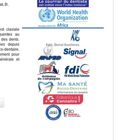
ui, D.
st classée
quentes au
 des dents.
sées depuis
o-dentaire.
lement pour
énérale et