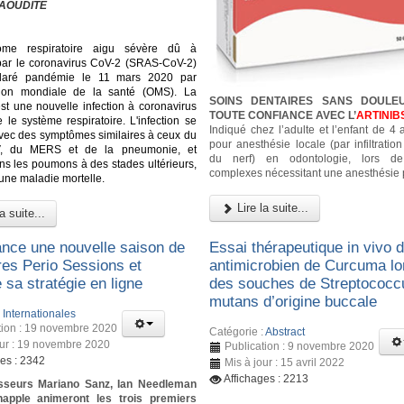
AOUDITE
ome respiratoire aigu sévère dû à
n par le coronavirus CoV-2 (SRAS-CoV-2)
laré pandémie le 11 mars 2020 par
ation mondiale de la santé (OMS). La
SOINS DENTAIRES SANS DOULE
st une nouvelle infection à coronavirus
TOUTE CONFIANCE AVEC L’
ARTINIB
 le système respiratoire. L'infection se
Indiqué chez l’adulte et l’enfant de 4
vec des symptômes similaires à ceux du
pour anesthésie locale (par infiltratio
, du MERS et de la pneumonie, et
du nerf) en odontologie, lors d
dans les poumons à des stades ultérieurs,
complexes nécessitant une anesthésie 
 une maladie mortelle.
Lire la suite...
a suite...
ance une nouvelle saison de
Essai thérapeutique in vivo de
res Perio Sessions et
antimicrobien de Curcuma lo
 sa stratégie en ligne
des souches de Streptococc
mutans d’origine buccale
:
Internationales
tion : 19 novembre 2020
Catégorie :
Abstract
our : 19 novembre 2020
Publication : 9 novembre 2020
ges : 2342
Mis à jour : 15 avril 2022
Affichages : 2213
sseurs Mariano Sanz, Ian Needleman
happle animeront les trois premiers