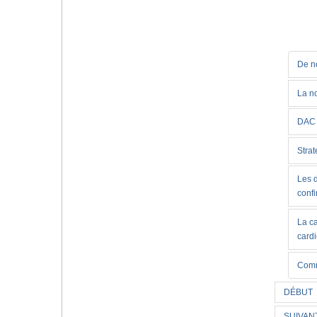
De no
La no
DAC 
Strat
Les d
conf
La c
card
Comm
DÉBUT
SUIVAN