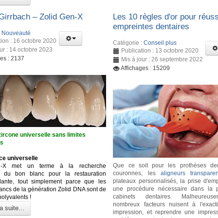
irrbach – Zolid Gen-X
Les 10 règles d'or pour réuss
empreintes dentaires
:
Nouveauté
tion : 16 octobre 2020
Catégorie :
Conseil plus
our : 14 octobre 2023
Publication : 13 octobre 2020
ges : 2137
Mis à jour : 26 septembre 2022
Affichages : 15209
ircone universelle sans limites
es
ce universelle
Que ce soit pour les prothèses den
n-X met un terme à la recherche
couronnes, les
aligneurs transparen
se du bon blanc pour la restauration
plateaux personnalisés, la prise d'emp
dante, tout simplement parce que les
une procédure nécessaire dans la p
lancs de la génération Zolid DNA sont de
cabinets dentaires. Malheureus
polyvalents !
nombreux facteurs nuisent à l'exact
a suite...
impression, et reprendre une impres