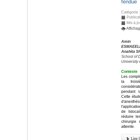
fendue
Catégorie 
Publica
Mis à j
Afficha
Amin 
ESMAEEL
Anahita S
School of D
University
Contexte
Les compli
la trois
considérab
pendant l
Cette étud
d'anesthés
l'applicati
de lidoca
réduire l
chirurgie
atteinte.
Lire l