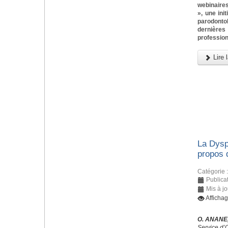
webinaires
», une ini
parodonto
dernièr
profession
Lire l
La Dysp
propos 
Catégorie 
Publica
Mis à jo
Afficha
O. ANANE,
Service d’