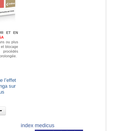
UR ET EN
SA
 ans ou plus
n et blocage
e procédés
prolongée.
 l’effet
nga sur
us
index medicus