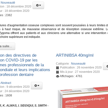
:
Nouveauté
tion : 18 décembre 2020
our : 18 décembre 2020
ges : 2382
ures d'augmentation osseuse complexes sont souvent poussées à leurs limites d
s à haut risque, de mauvaise observance et de résorption osseuse extrême. L
Zygoma offrent aux patients et aux cliniciens une alternative si une intervention 
choire supérieure est indiquée.
a suite...
ion des directives de
ARTINIBSA 40mg/ml
ion COVID-19 par les
Catégorie :
Nouveauté
mes professionnels de la
Publication : 26 novembre 2020
ndiale et leurs implications
Mis à jour : 27 novembre 2020
 profession dentaire
Affichages : 4761
:
Abstract
tion : 9 décembre 2020
our : 24 décembre 2020
ges : 1608
 K. ALMAS, I. SIDDIQUI, S. SMITH -