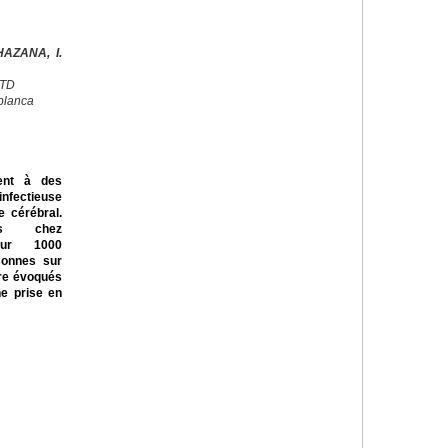
AZANA, I.
CTD
blanca
ent à des
nfectieuse
 cérébral.
ts chez
our 1000
rsonnes sur
tre évoqués
ne prise en