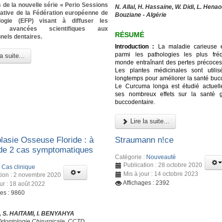
 de la nouvelle série « Perio Sessions
N. Allal, H. Hassaine, W. Didi, L. Henao
tiative de la Fédération européenne de
Bouziane - Algérie
logie (EFP) visant à diffuser les
es avancées scientifiques aux
RÉSUMÉ
nels dentaires.
Introduction :
La maladie carieuse e
parmi les pathologies les plus fré
a suite...
monde entraînant des pertes précoces
Les plantes médicinales sont utili
longtemps pour améliorer la santé bucc
Le Curcuma longa est étudié actuel
ses nombreux effets sur la santé g
buccodentaire.
Lire la suite...
lasie Osseuse Floride : à
Straumann n!ce
de 2 cas symptomatiques
Catégorie :
Nouveauté
Publication : 28 octobre 2020
:
Cas clinique
Mis à jour : 14 octobre 2023
tion : 2 novembre 2020
Affichages : 2392
ur : 18 août 2022
ges : 9860
 S. HAITAMI, I. BENYAHYA
Odontologie Chirurgicale, CCTD