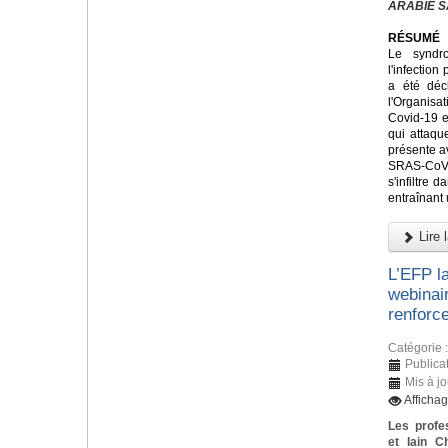
ARABIE S
RÉSUMÉ
Le syndr
l'infectio
a été déc
l'Organis
Covid-19 e
qui attaque
présente a
SRAS-CoV
s'infiltre 
entraînant
Lire l
L’EFP l
webinai
renforce
Catégorie 
Publica
Mis à j
Afficha
Les profe
et Iain C