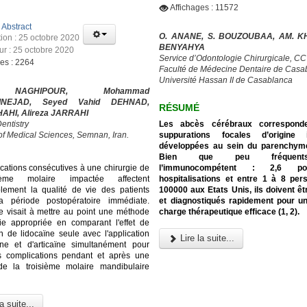
Affichages : 11572
:
Abstract
O. ANANE, S. BOUZOUBAA, AM. KH
tion : 25 octobre 2020
BENYAHYA
our : 25 octobre 2020
Service d’Odontologie Chirurgicale, C
ges : 2264
Faculté de Médecine Dentaire de Casa
Université Hassan II de Casablanca
NAGHIPOUR, Mohammad
INEJAD, Seyed Vahid DEHNAD,
RÉSUMÉ
HAHI, Alireza JARRAHI
Les abcès cérébraux correspond
entistry
suppurations focales d’origine i
 of Medical Sciences, Semnan, Iran.
développées au sein du parenchyme
Bien que peu fréquen
l’immunocompétent : 2,6 p
cations consécutives à une chirurgie de
hospitalisations et entre 1 à 8 pe
ième molaire impactée affectent
100000 aux Etats Unis, ils doivent ê
lement la qualité de vie des patients
et diagnostiqués rapidement pour u
a période postopératoire immédiate.
charge thérapeutique efficace (1, 2).
e visait à mettre au point une méthode
ie appropriée en comparant l'effet de
on de lidocaïne seule avec l'application
Lire la suite...
ïne et d'articaïne simultanément pour
es complications pendant et après une
 de la troisième molaire mandibulaire
a suite...