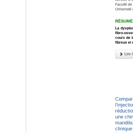
Faculté de
Université
RÉSUMÉ
La dysplas
fibro-osse
cours de l
fibreux et
Lire l
Compara
l'inject
réducti
une chir
mandibu
cliniqu