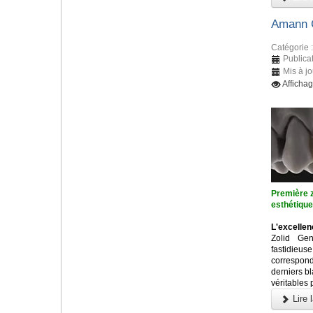
Amann G
Catégorie 
Publica
Mis à j
Afficha
Première z
esthétiqu
L'excellen
Zolid Ge
fastidieu
correspon
derniers b
véritables 
Lire l