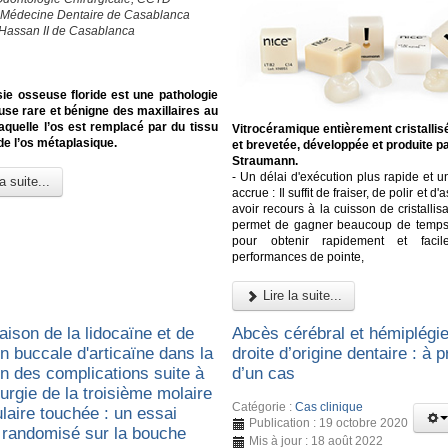
 Médecine Dentaire de Casablanca
 Hassan II de Casablanca
ie osseuse floride est une pathologie
use rare et bénigne des maxillaires au
aquelle l’os est remplacé par du tissu
Vitrocéramique entièrement cristallis
 de l’os métaplasique.
et brevetée, développée et produite p
Straumann.
- Un délai d'exécution plus rapide et un
a suite...
accrue : Il suffit de fraiser, de polir et d'
avoir recours à la cuisson de cristallisa
permet de gagner beaucoup de temps e
pour obtenir rapidement et faci
performances de pointe,
Lire la suite...
ison de la lidocaïne et de
Abcès cérébral et hémiplégie
ion buccale d'articaïne dans la
droite d’origine dentaire : à 
on des complications suite à
d’un cas
urgie de la troisième molaire
Catégorie :
Cas clinique
laire touchée : un essai
Publication : 19 octobre 2020
e randomisé sur la bouche
Mis à jour : 18 août 2022