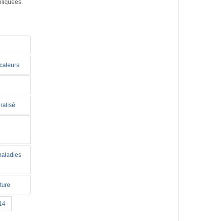
pliquées.
icateurs
ralisé
maladies
ture
14