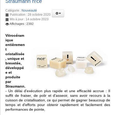
Straumann n!ce
Catégorie :
Nouveauté
Publication : 28 octobre 2020
Mis à jour : 14 octobre 2023
Affichages : 2392
Vitrocéram
ique
entièremen
t
cristallisée
, unique et
brevetée,
développé
e et
produite
par
Straumann.
- Un délai d'exécution plus rapide et une efficacité accrue : Il
suffit de fraiser, de polir et d'asseoir, sans avoir recours à la
cuisson de cristallisation, ce qui permet de gagner beaucoup de
temps et d'efforts pour obtenir rapidement et facilement des
performances de pointe,