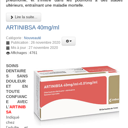
pneumonie, et s'infiltre dans les poumons à des stades
ultérieurs, entraînant une maladie mortelle.
Lire la suite...
ARTINIBSA 40mg/ml
Catégorie :
Nouveauté
Publication : 26 novembre 2020
Mis à jour : 27 novembre 2020
Affichages : 4761
SOINS
DENTAIRE
S SANS
DOULEUR
ET EN
TOUTE
CONFIANC
E AVEC
L’
ARTINIB
SA
Indiqué
chez
l’adulte et