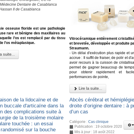
 Médecine Dentaire de Casablanca
 Hassan II de Casablanca
ie osseuse floride est une pathologie
use rare et bénigne des maxillaires au
aquelle l’os est remplacé par du tissu
Vitrocéramique entièrement cristallis
 de l’os métaplasique.
et brevetée, développée et produite p
Straumann.
- Un délai d'exécution plus rapide et un
a suite...
accrue : Il suffit de fraiser, de polir et d'
avoir recours à la cuisson de cristallisa
permet de gagner beaucoup de temps e
pour obtenir rapidement et faci
performances de pointe,
Lire la suite...
ison de la lidocaïne et de
Abcès cérébral et hémiplégie
ion buccale d'articaïne dans la
droite d’origine dentaire : à 
on des complications suite à
d’un cas
urgie de la troisième molaire
Catégorie :
Cas clinique
laire touchée : un essai
Publication : 19 octobre 2020
e randomisé sur la bouche
Mis à jour : 18 août 2022