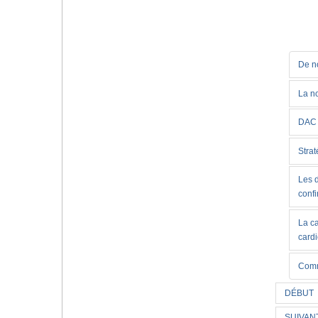
De no
La no
DAC 
Strat
Les d
conf
La c
card
Comm
DÉBUT
SUIVAN