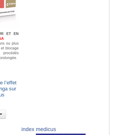
UR ET EN
SA
 ans ou plus
n et blocage
e procédés
prolongée.
 l’effet
nga sur
us
index medicus