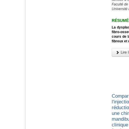
Faculté de
Université
RÉSUMÉ
La dysplas
fibro-osse
cours de l
fibreux et
Lire l
Compara
l'inject
réducti
une chir
mandibu
cliniqu