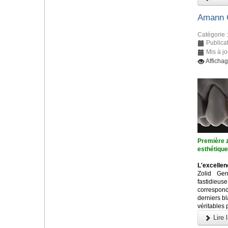
Amann G
Catégorie 
Publica
Mis à j
Afficha
Première z
esthétiqu
L'excellen
Zolid Ge
fastidieu
correspon
derniers b
véritables 
Lire l