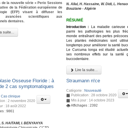
 de la nouvelle série « Perio Sessions
N. Allal, H. Hassaine, W. Didi, L. Henao
tiative de la Fédération européenne de
Bouziane - Algérie
logie (EFP) visant à diffuser les
es avancées scientifiques aux
RÉSUMÉ
nels dentaires.
Introduction :
La maladie carieuse e
parmi les pathologies les plus fré
a suite...
monde entraînant des pertes précoces
Les plantes médicinales sont utili
longtemps pour améliorer la santé bucc
Le Curcuma longa est étudié actuel
ses nombreux effets sur la santé g
buccodentaire.
Lire la suite...
lasie Osseuse Floride : à
Straumann n!ce
de 2 cas symptomatiques
Catégorie :
Nouveauté
Publication : 28 octobre 2020
:
Cas clinique
Mis à jour : 14 octobre 2023
tion : 2 novembre 2020
Affichages : 2392
ur : 18 août 2022
ges : 9861
 S. HAITAMI, I. BENYAHYA
Odontologie Chirurgicale, CCTD