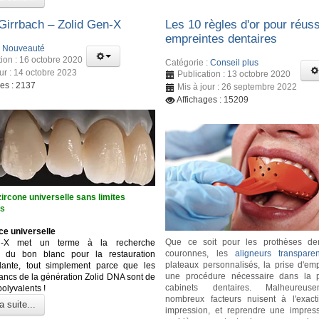
irrbach – Zolid Gen-X
Les 10 règles d'or pour réuss
empreintes dentaires
:
Nouveauté
tion : 16 octobre 2020
Catégorie :
Conseil plus
our : 14 octobre 2023
Publication : 13 octobre 2020
ges : 2137
Mis à jour : 26 septembre 2022
Affichages : 15209
ircone universelle sans limites
es
ce universelle
Que ce soit pour les prothèses den
n-X met un terme à la recherche
couronnes, les
aligneurs transparen
se du bon blanc pour la restauration
plateaux personnalisés, la prise d'emp
dante, tout simplement parce que les
une procédure nécessaire dans la p
lancs de la génération Zolid DNA sont de
cabinets dentaires. Malheureus
polyvalents !
nombreux facteurs nuisent à l'exact
a suite...
impression, et reprendre une impres