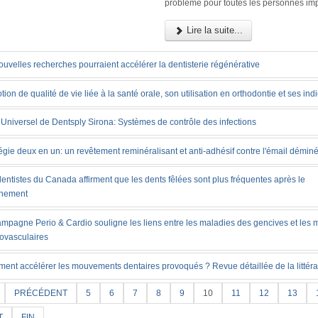
problème pour toutes les personnes im
Lire la suite...
uvelles recherches pourraient accélérer la dentisterie régénérative
tion de qualité de vie liée à la santé orale, son utilisation en orthodontie et ses ind
Universel de Dentsply Sirona: Systèmes de contrôle des infections
égie deux en un: un revêtement reminéralisant et anti-adhésif contre l'émail déminé
entistes du Canada affirment que les dents fêlées sont plus fréquentes après le
inement
ampagne Perio & Cardio souligne les liens entre les maladies des gencives et les 
iovasculaires
ent accélérer les mouvements dentaires provoqués ? Revue détaillée de la littéra
PRÉCÉDENT
5
6
7
8
9
10
11
12
13
T
FIN