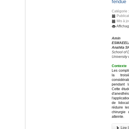
fendue
Catégorie 
Publica
Mis à j
Afficha
Amin 
ESMAEEL
Anahita S
School of D
University
Contexte
Les compli
la trois
considérab
pendant l
Cette étud
d'anesthés
l'applicati
de lidoca
réduire l
chirurgie
atteinte.
Lire l