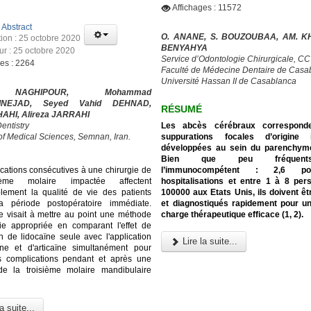
Affichages : 11572
:
Abstract
O. ANANE, S. BOUZOUBAA, AM. KH
tion : 25 octobre 2020
BENYAHYA
our : 25 octobre 2020
Service d’Odontologie Chirurgicale, C
ges : 2264
Faculté de Médecine Dentaire de Casa
Université Hassan II de Casablanca
NAGHIPOUR, Mohammad
INEJAD, Seyed Vahid DEHNAD,
RÉSUMÉ
HAHI, Alireza JARRAHI
Les abcès cérébraux correspond
entistry
suppurations focales d’origine i
 of Medical Sciences, Semnan, Iran.
développées au sein du parenchyme
Bien que peu fréquen
l’immunocompétent : 2,6 p
cations consécutives à une chirurgie de
hospitalisations et entre 1 à 8 pe
ième molaire impactée affectent
100000 aux Etats Unis, ils doivent ê
lement la qualité de vie des patients
et diagnostiqués rapidement pour u
a période postopératoire immédiate.
charge thérapeutique efficace (1, 2).
e visait à mettre au point une méthode
ie appropriée en comparant l'effet de
on de lidocaïne seule avec l'application
Lire la suite...
ïne et d'articaïne simultanément pour
es complications pendant et après une
 de la troisième molaire mandibulaire
a suite...