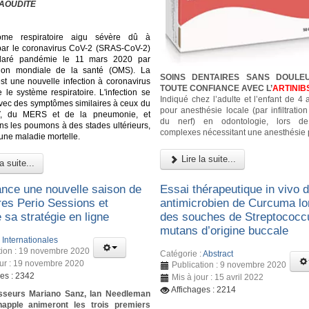
AOUDITE
ome respiratoire aigu sévère dû à
n par le coronavirus CoV-2 (SRAS-CoV-2)
laré pandémie le 11 mars 2020 par
ation mondiale de la santé (OMS). La
SOINS DENTAIRES SANS DOULE
st une nouvelle infection à coronavirus
TOUTE CONFIANCE AVEC L’
ARTINIB
 le système respiratoire. L'infection se
Indiqué chez l’adulte et l’enfant de 4
vec des symptômes similaires à ceux du
pour anesthésie locale (par infiltratio
, du MERS et de la pneumonie, et
du nerf) en odontologie, lors d
dans les poumons à des stades ultérieurs,
complexes nécessitant une anesthésie 
 une maladie mortelle.
Lire la suite...
a suite...
ance une nouvelle saison de
Essai thérapeutique in vivo de
res Perio Sessions et
antimicrobien de Curcuma lo
 sa stratégie en ligne
des souches de Streptococc
mutans d’origine buccale
:
Internationales
tion : 19 novembre 2020
Catégorie :
Abstract
our : 19 novembre 2020
Publication : 9 novembre 2020
ges : 2342
Mis à jour : 15 avril 2022
Affichages : 2214
sseurs Mariano Sanz, Ian Needleman
happle animeront les trois premiers