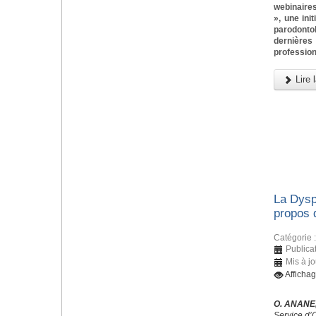
webinaires
», une ini
parodonto
dernièr
profession
Lire l
La Dysp
propos 
Catégorie 
Publica
Mis à jo
Afficha
O. ANANE,
Service d’