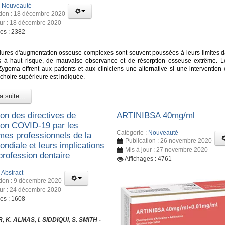
:
Nouveauté
tion : 18 décembre 2020
our : 18 décembre 2020
ges : 2382
ures d'augmentation osseuse complexes sont souvent poussées à leurs limites d
s à haut risque, de mauvaise observance et de résorption osseuse extrême. L
Zygoma offrent aux patients et aux cliniciens une alternative si une intervention 
choire supérieure est indiquée.
a suite...
ion des directives de
ARTINIBSA 40mg/ml
ion COVID-19 par les
Catégorie :
Nouveauté
mes professionnels de la
Publication : 26 novembre 2020
ndiale et leurs implications
Mis à jour : 27 novembre 2020
 profession dentaire
Affichages : 4761
:
Abstract
tion : 9 décembre 2020
our : 24 décembre 2020
ges : 1608
 K. ALMAS, I. SIDDIQUI, S. SMITH -