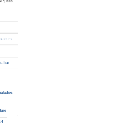
pliquées.
icateurs
ralisé
maladies
ture
14