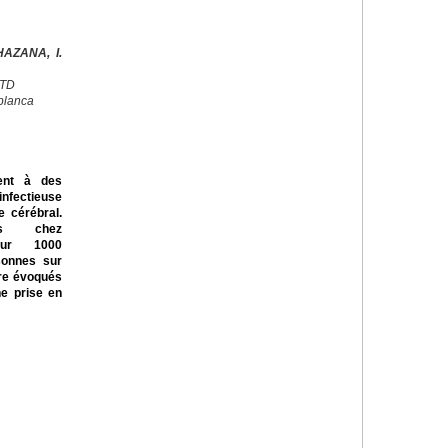
AZANA, I.
CTD
blanca
ent à des
nfectieuse
 cérébral.
ts chez
our 1000
rsonnes sur
tre évoqués
ne prise en