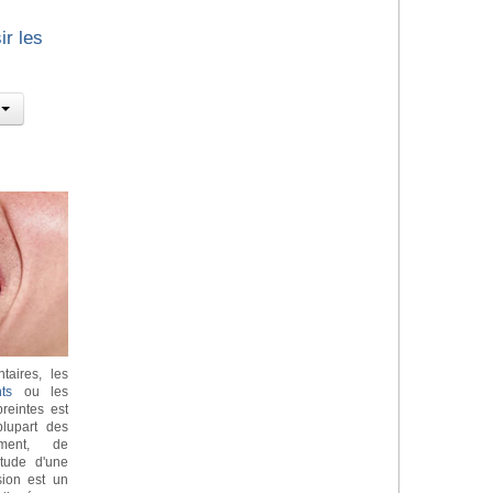
ir les
taires, les
ts
ou les
reintes est
lupart des
ement, de
itude d'une
sion est un