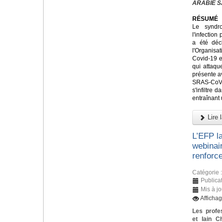
ARABIE S
RÉSUMÉ
Le syndr
l'infectio
a été déc
l'Organis
Covid-19 e
qui attaque
présente a
SRAS-CoV
s'infiltre 
entraînant
Lire l
L’EFP l
webinai
renforce
Catégorie 
Publica
Mis à j
Afficha
Les profe
et Iain C