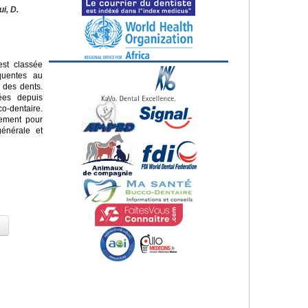
ui, D.
st classée
quentes au
 des dents.
sées depuis
o-dentaire.
lement pour
énérale et