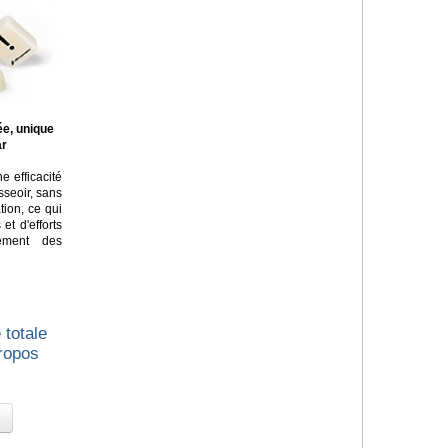
ée, unique
ar
e efficacité
asseoir, sans
tion, ce qui
t d'efforts
lement des
 totale
propos