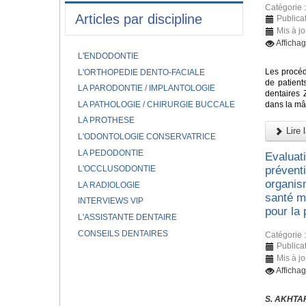
Catégorie 
Articles par discipline
Publica
Mis à j
Afficha
L'ENDODONTIE
Les procéd
L'ORTHOPEDIE DENTO-FACIALE
de patient
LA PARODONTIE / IMPLANTOLOGIE
dentaires 
LA PATHOLOGIE / CHIRURGIE BUCCALE
dans la mâ
LA PROTHESE
Lire l
L'ODONTOLOGIE CONSERVATRICE
LA PEDODONTIE
Evaluat
L'OCCLUSODONTIE
prévent
organis
LA RADIOLOGIE
santé mo
INTERVIEWS VIP
pour la
L'ASSISTANTE DENTAIRE
CONSEILS DENTAIRES
Catégorie 
Publica
Mis à j
Afficha
S. AKHTAR,