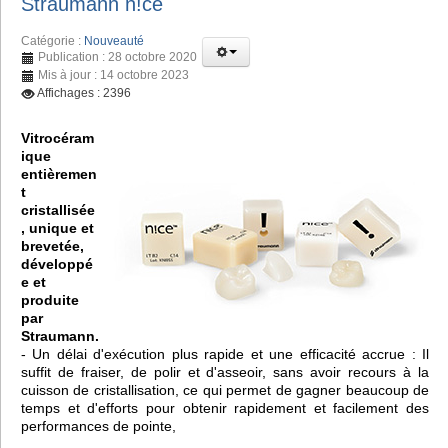
Straumann n!ce
Catégorie :
Nouveauté
Publication : 28 octobre 2020
Mis à jour : 14 octobre 2023
Affichages : 2396
Vitrocéram
ique
entièremen
t
cristallisée
, unique et
brevetée,
développé
e et
produite
par
Straumann.
- Un délai d'exécution plus rapide et une efficacité accrue : Il
suffit de fraiser, de polir et d'asseoir, sans avoir recours à la
cuisson de cristallisation, ce qui permet de gagner beaucoup de
temps et d'efforts pour obtenir rapidement et facilement des
performances de pointe,