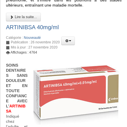
pneumonie, et s'infiltre dans les poumons à des stades
ultérieurs, entraînant une maladie mortelle.
Lire la suite...
ARTINIBSA 40mg/ml
Catégorie :
Nouveauté
Publication : 26 novembre 2020
Mis à jour : 27 novembre 2020
Affichages : 4764
SOINS
DENTAIRE
S SANS
DOULEUR
ET EN
TOUTE
CONFIANC
E AVEC
L’
ARTINIB
SA
Indiqué
chez
l’adulte et