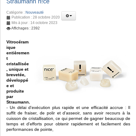
Straumann n!ce
Catégorie :
Nouveauté
Publication : 28 octobre 2020
Mis à jour : 14 octobre 2023
Affichages : 2392
Vitrocéram
ique
entièremen
t
cristallisée
, unique et
brevetée,
développé
e et
produite
par
Straumann.
- Un délai d'exécution plus rapide et une efficacité accrue : Il
suffit de fraiser, de polir et d'asseoir, sans avoir recours à la
cuisson de cristallisation, ce qui permet de gagner beaucoup de
temps et d'efforts pour obtenir rapidement et facilement des
performances de pointe,