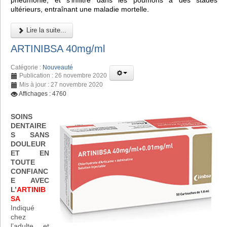
pneumonie, et s'infiltre dans les poumons à des stades
ultérieurs, entraînant une maladie mortelle.
Lire la suite...
ARTINIBSA 40mg/ml
Catégorie :
Nouveauté
Publication : 26 novembre 2020
Mis à jour : 27 novembre 2020
Affichages : 4760
SOINS
DENTAIRE
S SANS
DOULEUR
ET EN
TOUTE
CONFIANC
E AVEC
L’
ARTINIB
SA
Indiqué
chez
l’adulte et