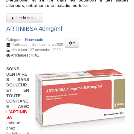
pneumonie, et s'infiltre dans les poumons à des stades
ultérieurs, entraînant une maladie mortelle.
Lire la suite...
ARTINIBSA 40mg/ml
Catégorie :
Nouveauté
Publication : 26 novembre 2020
Mis à jour : 27 novembre 2020
Affichages : 4761
SOINS
DENTAIRE
S SANS
DOULEUR
ET EN
TOUTE
CONFIANC
E AVEC
L’
ARTINIB
SA
Indiqué
chez
l’adulte et