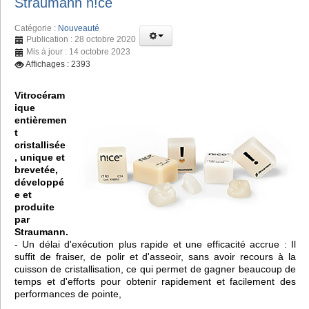
Straumann n!ce
Catégorie :
Nouveauté
Publication : 28 octobre 2020
Mis à jour : 14 octobre 2023
Affichages : 2393
Vitrocéram
ique
entièremen
t
cristallisée
, unique et
brevetée,
développé
e et
produite
par
Straumann.
- Un délai d'exécution plus rapide et une efficacité accrue : Il
suffit de fraiser, de polir et d'asseoir, sans avoir recours à la
cuisson de cristallisation, ce qui permet de gagner beaucoup de
temps et d'efforts pour obtenir rapidement et facilement des
performances de pointe,