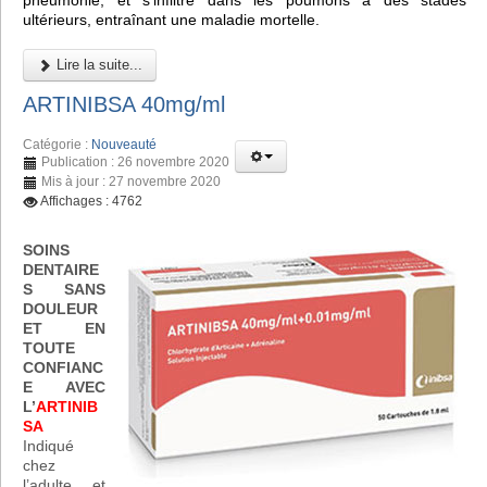
pneumonie, et s'infiltre dans les poumons à des stades
ultérieurs, entraînant une maladie mortelle.
Lire la suite...
ARTINIBSA 40mg/ml
Catégorie :
Nouveauté
Publication : 26 novembre 2020
Mis à jour : 27 novembre 2020
Affichages : 4762
SOINS
DENTAIRE
S SANS
DOULEUR
ET EN
TOUTE
CONFIANC
E AVEC
L’
ARTINIB
SA
Indiqué
chez
l’adulte et