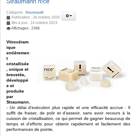
Straumann n!ce
Catégorie :
Nouveauté
Publication : 28 octobre 2020
Mis à jour : 14 octobre 2023
Affichages : 2396
Vitrocéram
ique
entièremen
t
cristallisée
, unique et
brevetée,
développé
e et
produite
par
Straumann.
- Un délai d'exécution plus rapide et une efficacité accrue : Il
suffit de fraiser, de polir et d'asseoir, sans avoir recours à la
cuisson de cristallisation, ce qui permet de gagner beaucoup de
temps et d'efforts pour obtenir rapidement et facilement des
performances de pointe,