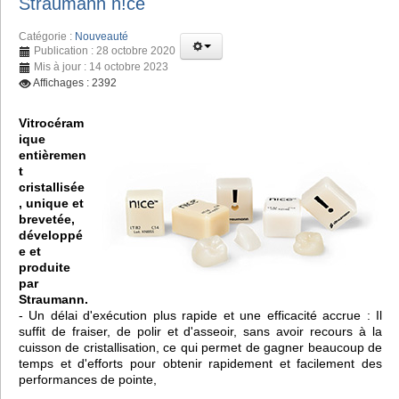
Straumann n!ce
Catégorie :
Nouveauté
Publication : 28 octobre 2020
Mis à jour : 14 octobre 2023
Affichages : 2392
Vitrocéram
ique
entièremen
t
cristallisée
, unique et
brevetée,
développé
e et
produite
par
Straumann.
- Un délai d'exécution plus rapide et une efficacité accrue : Il
suffit de fraiser, de polir et d'asseoir, sans avoir recours à la
cuisson de cristallisation, ce qui permet de gagner beaucoup de
temps et d'efforts pour obtenir rapidement et facilement des
performances de pointe,