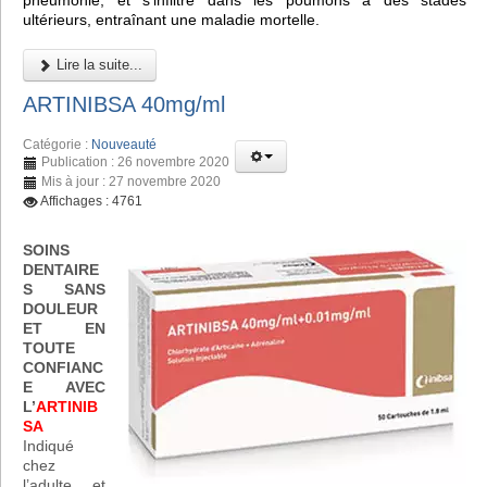
pneumonie, et s'infiltre dans les poumons à des stades
ultérieurs, entraînant une maladie mortelle.
Lire la suite...
ARTINIBSA 40mg/ml
Catégorie :
Nouveauté
Publication : 26 novembre 2020
Mis à jour : 27 novembre 2020
Affichages : 4761
SOINS
DENTAIRE
S SANS
DOULEUR
ET EN
TOUTE
CONFIANC
E AVEC
L’
ARTINIB
SA
Indiqué
chez
l’adulte et