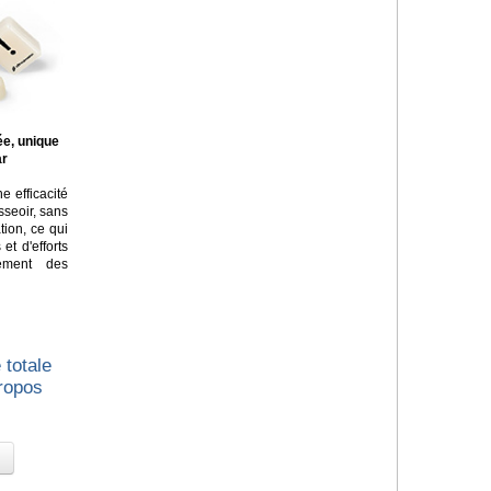
ée, unique
ar
e efficacité
asseoir, sans
tion, ce qui
t d'efforts
lement des
 totale
propos