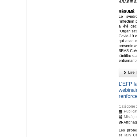
ARABIE S
RÉSUMÉ
Le syndr
l'infectio
a été déc
l'Organis
Covid-19 e
qui attaque
présente a
SRAS-CoV
s'infiltre 
entraînant
Lire l
L’EFP l
webinai
renforce
Catégorie 
Publica
Mis à j
Afficha
Les profe
et Iain C