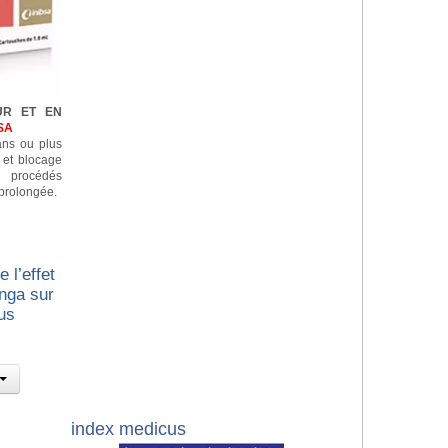
UR ET EN
SA
 ans ou plus
n et blocage
e procédés
prolongée.
 l’effet
nga sur
us
index medicus