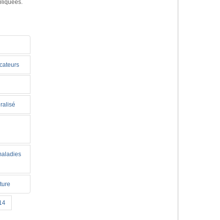
pliquées.
icateurs
ralisé
maladies
ture
14