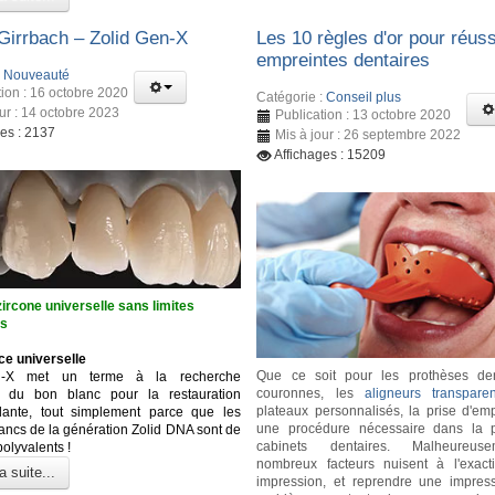
irrbach – Zolid Gen-X
Les 10 règles d'or pour réuss
empreintes dentaires
:
Nouveauté
tion : 16 octobre 2020
Catégorie :
Conseil plus
our : 14 octobre 2023
Publication : 13 octobre 2020
ges : 2137
Mis à jour : 26 septembre 2022
Affichages : 15209
ircone universelle sans limites
es
ce universelle
Que ce soit pour les prothèses den
n-X met un terme à la recherche
couronnes, les
aligneurs transparen
se du bon blanc pour la restauration
plateaux personnalisés, la prise d'emp
dante, tout simplement parce que les
une procédure nécessaire dans la p
lancs de la génération Zolid DNA sont de
cabinets dentaires. Malheureus
polyvalents !
nombreux facteurs nuisent à l'exact
a suite...
impression, et reprendre une impres