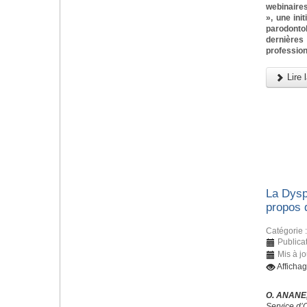
webinaires
», une ini
parodonto
dernièr
profession
Lire l
La Dysp
propos 
Catégorie 
Publica
Mis à jo
Afficha
O. ANANE,
Service d’