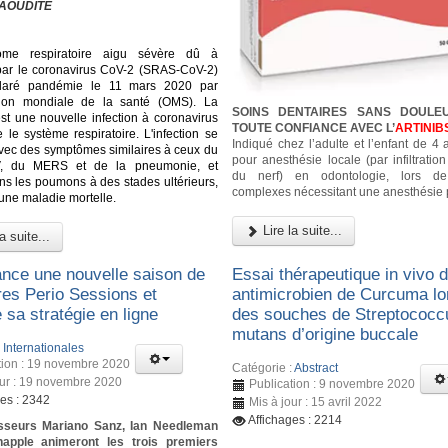
AOUDITE
ome respiratoire aigu sévère dû à
n par le coronavirus CoV-2 (SRAS-CoV-2)
laré pandémie le 11 mars 2020 par
ation mondiale de la santé (OMS). La
SOINS DENTAIRES SANS DOULE
st une nouvelle infection à coronavirus
TOUTE CONFIANCE AVEC L’
ARTINIB
 le système respiratoire. L'infection se
Indiqué chez l’adulte et l’enfant de 4
vec des symptômes similaires à ceux du
pour anesthésie locale (par infiltratio
, du MERS et de la pneumonie, et
du nerf) en odontologie, lors d
dans les poumons à des stades ultérieurs,
complexes nécessitant une anesthésie 
 une maladie mortelle.
Lire la suite...
a suite...
ance une nouvelle saison de
Essai thérapeutique in vivo de
res Perio Sessions et
antimicrobien de Curcuma lo
 sa stratégie en ligne
des souches de Streptococc
mutans d’origine buccale
:
Internationales
tion : 19 novembre 2020
Catégorie :
Abstract
our : 19 novembre 2020
Publication : 9 novembre 2020
ges : 2342
Mis à jour : 15 avril 2022
Affichages : 2214
sseurs Mariano Sanz, Ian Needleman
happle animeront les trois premiers