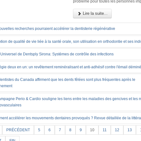
problème pour toutes les personnes im
Lire la suite...
uvelles recherches pourraient accélérer la dentisterie régénérative
tion de qualité de vie liée à la santé orale, son utilisation en orthodontie et ses ind
Universel de Dentsply Sirona: Systèmes de contrôle des infections
égie deux en un: un revêtement reminéralisant et anti-adhésif contre l'émail déminé
entistes du Canada affirment que les dents fêlées sont plus fréquentes après le
inement
ampagne Perio & Cardio souligne les liens entre les maladies des gencives et les 
iovasculaires
ent accélérer les mouvements dentaires provoqués ? Revue détaillée de la littéra
PRÉCÉDENT
5
6
7
8
9
10
11
12
13
T
FIN