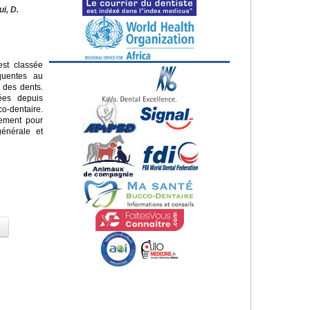
ui, D.
st classée
quentes au
 des dents.
sées depuis
o-dentaire.
lement pour
énérale et