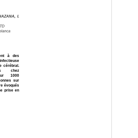
AZANA, I.
CTD
blanca
ent à des
nfectieuse
 cérébral.
ts chez
our 1000
rsonnes sur
tre évoqués
ne prise en