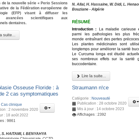
 de la nouvelle série « Perio Sessions
N. Allal, H. Hassaine, W. Didi, L. Henao
tiative de la Fédération européenne de
Bouziane - Algérie
logie (EFP) visant à diffuser les
es avancées scientifiques aux
RÉSUMÉ
nels dentaires.
Introduction :
La maladie carieuse e
parmi les pathologies les plus fré
a suite...
monde entraînant des pertes précoces
Les plantes médicinales sont utili
longtemps pour améliorer la santé bucc
Le Curcuma longa est étudié actuel
ses nombreux effets sur la santé g
buccodentaire.
Lire la suite...
lasie Osseuse Floride : à
Straumann n!ce
de 2 cas symptomatiques
Catégorie :
Nouveauté
Publication : 28 octobre 2020
:
Cas clinique
Mis à jour : 14 octobre 2023
tion : 2 novembre 2020
Affichages : 2392
ur : 18 août 2022
ges : 9861
 S. HAITAMI, I. BENYAHYA
Odontologie Chirurgicale, CCTD