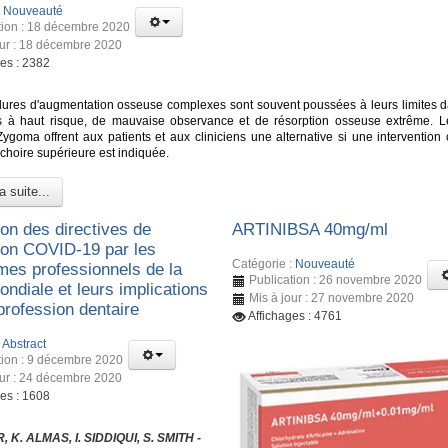
:
Nouveauté
tion : 18 décembre 2020
our : 18 décembre 2020
ges : 2382
ures d'augmentation osseuse complexes sont souvent poussées à leurs limites d
s à haut risque, de mauvaise observance et de résorption osseuse extrême. L
Zygoma offrent aux patients et aux cliniciens une alternative si une intervention 
choire supérieure est indiquée.
a suite...
ion des directives de
ARTINIBSA 40mg/ml
ion COVID-19 par les
Catégorie :
Nouveauté
mes professionnels de la
Publication : 26 novembre 2020
ndiale et leurs implications
Mis à jour : 27 novembre 2020
 profession dentaire
Affichages : 4761
:
Abstract
tion : 9 décembre 2020
our : 24 décembre 2020
ges : 1608
 K. ALMAS, I. SIDDIQUI, S. SMITH -