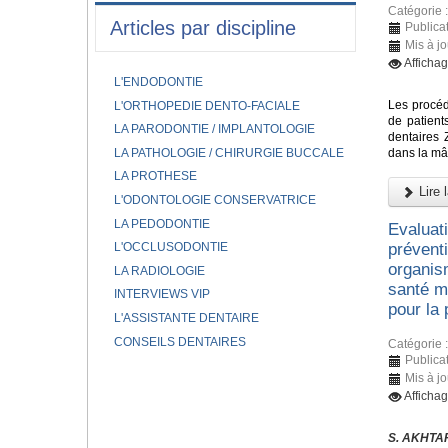
Catégorie 
Articles par discipline
Publica
Mis à j
Afficha
L'ENDODONTIE
Les procéd
L'ORTHOPEDIE DENTO-FACIALE
de patient
LA PARODONTIE / IMPLANTOLOGIE
dentaires 
LA PATHOLOGIE / CHIRURGIE BUCCALE
dans la mâ
LA PROTHESE
Lire l
L'ODONTOLOGIE CONSERVATRICE
LA PEDODONTIE
Evaluat
L'OCCLUSODONTIE
prévent
organis
LA RADIOLOGIE
santé mo
INTERVIEWS VIP
pour la
L'ASSISTANTE DENTAIRE
CONSEILS DENTAIRES
Catégorie 
Publica
Mis à j
Afficha
S. AKHTAR,