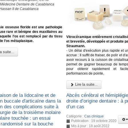
 Médecine Dentaire de Casablanca
 Hassan II de Casablanca
ie osseuse floride est une pathologie
use rare et bénigne des maxillaires au
aquelle l’os est remplacé par du tissu
Vitrocéramique entièrement cristallis
 de l’os métaplasique.
et brevetée, développée et produite p
Straumann.
- Un délai d'exécution plus rapide et un
a suite...
accrue : Il suffit de fraiser, de polir et d'
avoir recours à la cuisson de cristallisa
permet de gagner beaucoup de temps e
pour obtenir rapidement et faci
performances de pointe,
Lire la suite...
ison de la lidocaïne et de
Abcès cérébral et hémiplégie
ion buccale d'articaïne dans la
droite d’origine dentaire : à 
on des complications suite à
d’un cas
urgie de la troisième molaire
Catégorie :
Cas clinique
laire touchée : un essai
Publication : 19 octobre 2020
e randomisé sur la bouche
Mis à jour : 18 août 2022