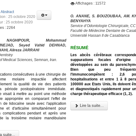
Affichages : 11572
:
Abstract
O. ANANE, S. BOUZOUBAA, AM. KH
tion : 25 octobre 2020
BENYAHYA
our : 25 octobre 2020
Service d’Odontologie Chirurgicale, C
ges : 2264
Faculté de Médecine Dentaire de Casa
Université Hassan II de Casablanca
NAGHIPOUR, Mohammad
INEJAD, Seyed Vahid DEHNAD,
RÉSUMÉ
HAHI, Alireza JARRAHI
Les abcès cérébraux correspond
entistry
suppurations focales d’origine i
 of Medical Sciences, Semnan, Iran.
développées au sein du parenchyme
Bien que peu fréquen
l’immunocompétent : 2,6 p
cations consécutives à une chirurgie de
hospitalisations et entre 1 à 8 pe
ième molaire impactée affectent
100000 aux Etats Unis, ils doivent ê
lement la qualité de vie des patients
et diagnostiqués rapidement pour u
a période postopératoire immédiate.
charge thérapeutique efficace (1, 2).
e visait à mettre au point une méthode
ie appropriée en comparant l'effet de
on de lidocaïne seule avec l'application
Lire la suite...
ïne et d'articaïne simultanément pour
es complications pendant et après une
 de la troisième molaire mandibulaire
a suite...