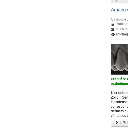
Amann G
Catégorie 
Publica
Mis à j
Afficha
Première z
esthétiqu
L'excellen
Zolid Ge
fastidieu
correspon
derniers b
véritables 
Lire l