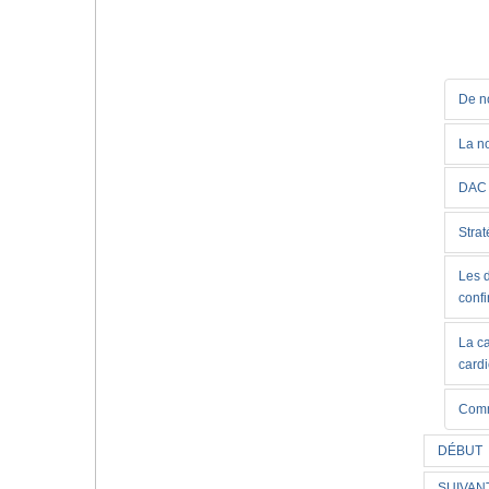
De no
La no
DAC 
Strat
Les d
conf
La c
card
Comm
DÉBUT
SUIVAN