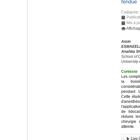
fendue
Catégorie 
Publica
Mis à j
Afficha
Amin 
ESMAEEL
Anahita S
School of D
University
Contexte
Les compli
la trois
considérab
pendant l
Cette étud
d'anesthés
l'applicati
de lidoca
réduire l
chirurgie
atteinte.
Lire l