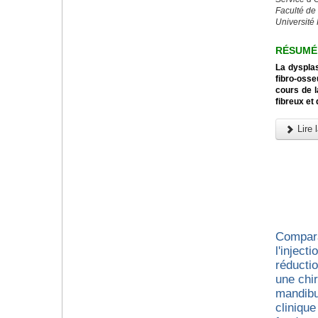
Faculté de
Université
RÉSUMÉ
La dysplas
fibro-osse
cours de l
fibreux et
Lire l
Compara
l'inject
réducti
une chir
mandibu
cliniqu