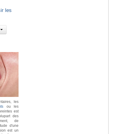
ir les
taires, les
ts
ou les
reintes est
lupart des
ement, de
itude d'une
sion est un