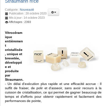
Straumann n!ce
Catégorie :
Nouveauté
Publication : 28 octobre 2020
Mis à jour : 14 octobre 2023
Affichages : 2393
Vitrocéram
ique
entièremen
t
cristallisée
, unique et
brevetée,
développé
e et
produite
par
Straumann.
- Un délai d'exécution plus rapide et une efficacité accrue : Il
suffit de fraiser, de polir et d'asseoir, sans avoir recours à la
cuisson de cristallisation, ce qui permet de gagner beaucoup de
temps et d'efforts pour obtenir rapidement et facilement des
performances de pointe,