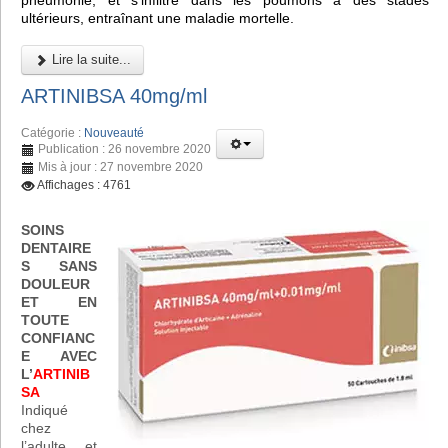
pneumonie, et s'infiltre dans les poumons à des stades
ultérieurs, entraînant une maladie mortelle.
Lire la suite...
ARTINIBSA 40mg/ml
Catégorie :
Nouveauté
Publication : 26 novembre 2020
Mis à jour : 27 novembre 2020
Affichages : 4761
SOINS
DENTAIRE
S SANS
DOULEUR
ET EN
TOUTE
CONFIANC
E AVEC
L’
ARTINIB
SA
Indiqué
chez
l’adulte et