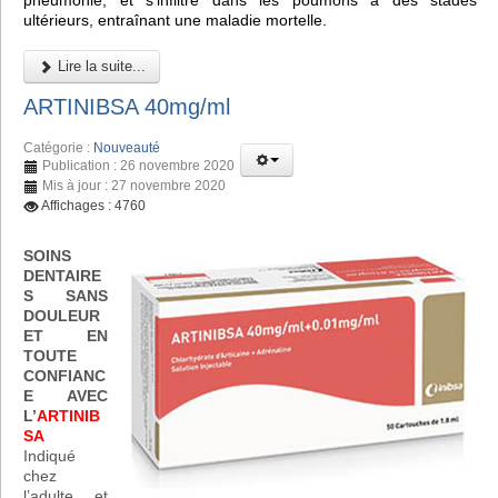
pneumonie, et s'infiltre dans les poumons à des stades
ultérieurs, entraînant une maladie mortelle.
Lire la suite...
ARTINIBSA 40mg/ml
Catégorie :
Nouveauté
Publication : 26 novembre 2020
Mis à jour : 27 novembre 2020
Affichages : 4760
SOINS
DENTAIRE
S SANS
DOULEUR
ET EN
TOUTE
CONFIANC
E AVEC
L’
ARTINIB
SA
Indiqué
chez
l’adulte et