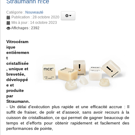
Straumann n!ce
Catégorie :
Nouveauté
Publication : 28 octobre 2020
Mis à jour : 14 octobre 2023
Affichages : 2392
Vitrocéram
ique
entièremen
t
cristallisée
, unique et
brevetée,
développé
e et
produite
par
Straumann.
- Un délai d'exécution plus rapide et une efficacité accrue : Il
suffit de fraiser, de polir et d'asseoir, sans avoir recours à la
cuisson de cristallisation, ce qui permet de gagner beaucoup de
temps et d'efforts pour obtenir rapidement et facilement des
performances de pointe,