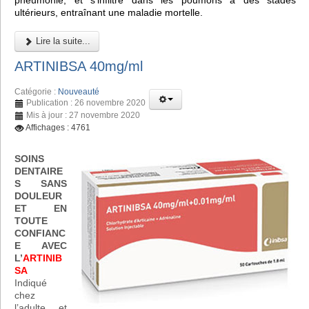
pneumonie, et s'infiltre dans les poumons à des stades
ultérieurs, entraînant une maladie mortelle.
Lire la suite...
ARTINIBSA 40mg/ml
Catégorie :
Nouveauté
Publication : 26 novembre 2020
Mis à jour : 27 novembre 2020
Affichages : 4761
SOINS
DENTAIRE
S SANS
DOULEUR
ET EN
TOUTE
CONFIANC
E AVEC
L’
ARTINIB
SA
Indiqué
chez
l’adulte et