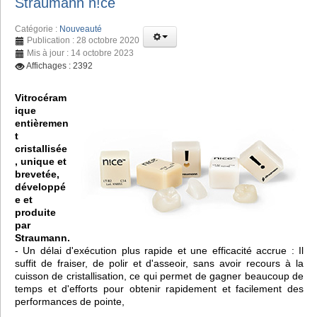
Straumann n!ce
Catégorie :
Nouveauté
Publication : 28 octobre 2020
Mis à jour : 14 octobre 2023
Affichages : 2392
Vitrocéram
ique
entièremen
t
cristallisée
, unique et
brevetée,
développé
e et
produite
par
Straumann.
- Un délai d'exécution plus rapide et une efficacité accrue : Il
suffit de fraiser, de polir et d'asseoir, sans avoir recours à la
cuisson de cristallisation, ce qui permet de gagner beaucoup de
temps et d'efforts pour obtenir rapidement et facilement des
performances de pointe,