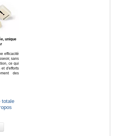
ée, unique
ar
e efficacité
asseoir, sans
tion, ce qui
t d'efforts
lement des
 totale
propos