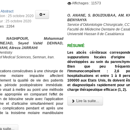
Affichages : 11573
:
Abstract
O. ANANE, S. BOUZOUBAA, AM. KH
tion : 25 octobre 2020
BENYAHYA
our : 25 octobre 2020
Service d’Odontologie Chirurgicale, C
ges : 2264
Faculté de Médecine Dentaire de Casa
Université Hassan II de Casablanca
NAGHIPOUR, Mohammad
INEJAD, Seyed Vahid DEHNAD,
RÉSUMÉ
HAHI, Alireza JARRAHI
Les abcès cérébraux correspond
entistry
suppurations focales d’origine i
 of Medical Sciences, Semnan, Iran.
développées au sein du parenchyme
Bien que peu fréquen
l’immunocompétent : 2,6 p
cations consécutives à une chirurgie de
hospitalisations et entre 1 à 8 pe
ième molaire impactée affectent
100000 aux Etats Unis, ils doivent ê
lement la qualité de vie des patients
et diagnostiqués rapidement pour u
a période postopératoire immédiate.
charge thérapeutique efficace (1, 2).
e visait à mettre au point une méthode
ie appropriée en comparant l'effet de
on de lidocaïne seule avec l'application
Lire la suite...
ïne et d'articaïne simultanément pour
es complications pendant et après une
 de la troisième molaire mandibulaire
a suite...