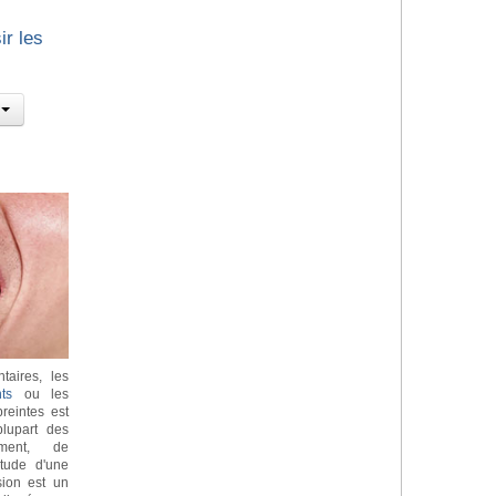
ir les
taires, les
ts
ou les
reintes est
lupart des
ement, de
itude d'une
sion est un