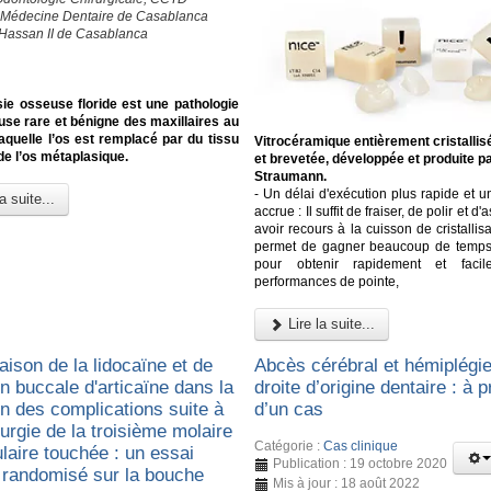
 Médecine Dentaire de Casablanca
 Hassan II de Casablanca
ie osseuse floride est une pathologie
use rare et bénigne des maxillaires au
aquelle l’os est remplacé par du tissu
Vitrocéramique entièrement cristallis
 de l’os métaplasique.
et brevetée, développée et produite p
Straumann.
- Un délai d'exécution plus rapide et un
a suite...
accrue : Il suffit de fraiser, de polir et d'
avoir recours à la cuisson de cristallisa
permet de gagner beaucoup de temps e
pour obtenir rapidement et faci
performances de pointe,
Lire la suite...
ison de la lidocaïne et de
Abcès cérébral et hémiplégie
ion buccale d'articaïne dans la
droite d’origine dentaire : à 
on des complications suite à
d’un cas
urgie de la troisième molaire
Catégorie :
Cas clinique
laire touchée : un essai
Publication : 19 octobre 2020
e randomisé sur la bouche
Mis à jour : 18 août 2022