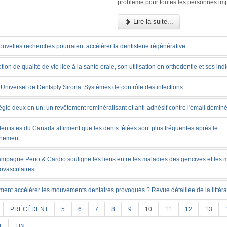
problème pour toutes les personnes im
Lire la suite...
uvelles recherches pourraient accélérer la dentisterie régénérative
tion de qualité de vie liée à la santé orale, son utilisation en orthodontie et ses ind
Universel de Dentsply Sirona: Systèmes de contrôle des infections
égie deux en un: un revêtement reminéralisant et anti-adhésif contre l'émail déminé
entistes du Canada affirment que les dents fêlées sont plus fréquentes après le
inement
ampagne Perio & Cardio souligne les liens entre les maladies des gencives et les 
iovasculaires
ent accélérer les mouvements dentaires provoqués ? Revue détaillée de la littéra
PRÉCÉDENT
5
6
7
8
9
10
11
12
13
T
FIN