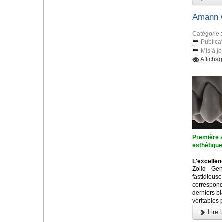
Amann G
Catégorie 
Publica
Mis à j
Afficha
Première z
esthétiqu
L'excellen
Zolid Ge
fastidieu
correspon
derniers b
véritables 
Lire l