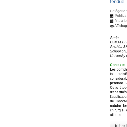
fendue
Catégorie 
Publica
Mis à j
Afficha
Amin 
ESMAEEL
Anahita S
School of D
University
Contexte
Les compli
la trois
considérab
pendant l
Cette étud
d'anesthés
l'applicati
de lidoca
réduire l
chirurgie
atteinte.
Lire l