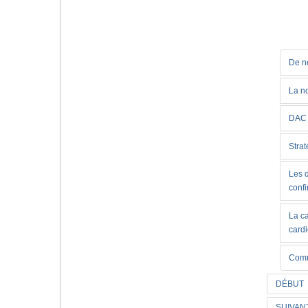
De no
La no
DAC 
Strat
Les d
conf
La c
card
Comm
DÉBUT
SUIVAN