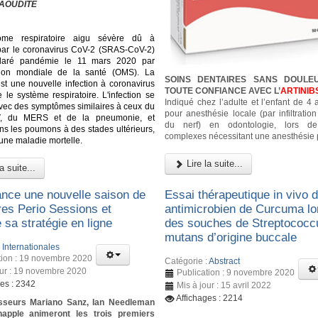
AOUDITE
ome respiratoire aigu sévère dû à
n par le coronavirus CoV-2 (SRAS-CoV-2)
laré pandémie le 11 mars 2020 par
ation mondiale de la santé (OMS). La
SOINS DENTAIRES SANS DOULE
st une nouvelle infection à coronavirus
TOUTE CONFIANCE AVEC L’
ARTINIB
 le système respiratoire. L'infection se
Indiqué chez l’adulte et l’enfant de 4
vec des symptômes similaires à ceux du
pour anesthésie locale (par infiltratio
, du MERS et de la pneumonie, et
du nerf) en odontologie, lors d
dans les poumons à des stades ultérieurs,
complexes nécessitant une anesthésie 
 une maladie mortelle.
Lire la suite...
a suite...
ance une nouvelle saison de
Essai thérapeutique in vivo de
res Perio Sessions et
antimicrobien de Curcuma lo
 sa stratégie en ligne
des souches de Streptococc
mutans d’origine buccale
:
Internationales
tion : 19 novembre 2020
Catégorie :
Abstract
our : 19 novembre 2020
Publication : 9 novembre 2020
ges : 2342
Mis à jour : 15 avril 2022
Affichages : 2214
sseurs Mariano Sanz, Ian Needleman
happle animeront les trois premiers