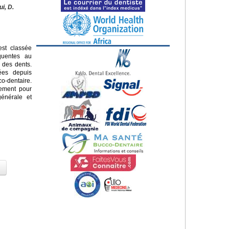
ui, D.
st classée
quentes au
 des dents.
sées depuis
o-dentaire.
lement pour
énérale et