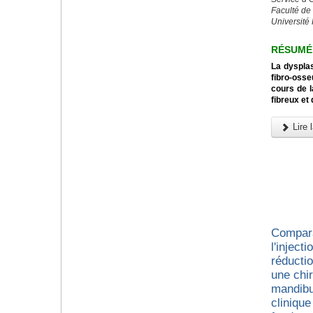
Faculté de
Université
RÉSUMÉ
La dysplas
fibro-osse
cours de l
fibreux et
Lire l
Compara
l'inject
réducti
une chir
mandibu
cliniqu