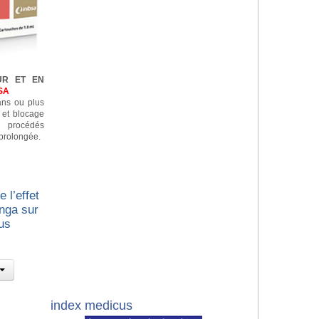
UR ET EN
SA
 ans ou plus
n et blocage
e procédés
prolongée.
 l’effet
nga sur
us
index medicus