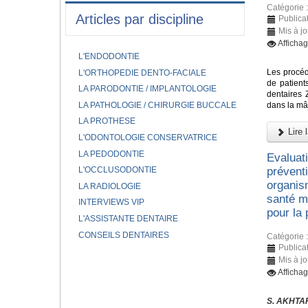
Catégorie 
Articles par discipline
Publica
Mis à j
Afficha
L'ENDODONTIE
Les procéd
L'ORTHOPEDIE DENTO-FACIALE
de patient
LA PARODONTIE / IMPLANTOLOGIE
dentaires 
LA PATHOLOGIE / CHIRURGIE BUCCALE
dans la mâ
LA PROTHESE
Lire l
L'ODONTOLOGIE CONSERVATRICE
LA PEDODONTIE
Evaluat
L'OCCLUSODONTIE
prévent
organis
LA RADIOLOGIE
santé mo
INTERVIEWS VIP
pour la
L'ASSISTANTE DENTAIRE
CONSEILS DENTAIRES
Catégorie 
Publica
Mis à j
Afficha
S. AKHTAR,