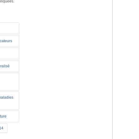
pliquées.
icateurs
ralisé
maladies
ture
14