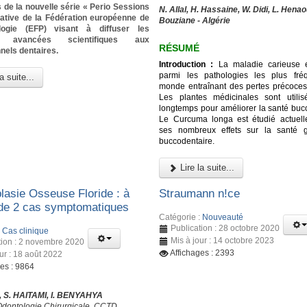
 de la nouvelle série « Perio Sessions
N. Allal, H. Hassaine, W. Didi, L. Henao
tiative de la Fédération européenne de
Bouziane - Algérie
logie (EFP) visant à diffuser les
es avancées scientifiques aux
RÉSUMÉ
nels dentaires.
Introduction :
La maladie carieuse e
parmi les pathologies les plus fré
a suite...
monde entraînant des pertes précoces
Les plantes médicinales sont utili
longtemps pour améliorer la santé bucc
Le Curcuma longa est étudié actuel
ses nombreux effets sur la santé g
buccodentaire.
Lire la suite...
lasie Osseuse Floride : à
Straumann n!ce
de 2 cas symptomatiques
Catégorie :
Nouveauté
Publication : 28 octobre 2020
:
Cas clinique
Mis à jour : 14 octobre 2023
tion : 2 novembre 2020
Affichages : 2393
ur : 18 août 2022
ges : 9864
 S. HAITAMI, I. BENYAHYA
Odontologie Chirurgicale, CCTD