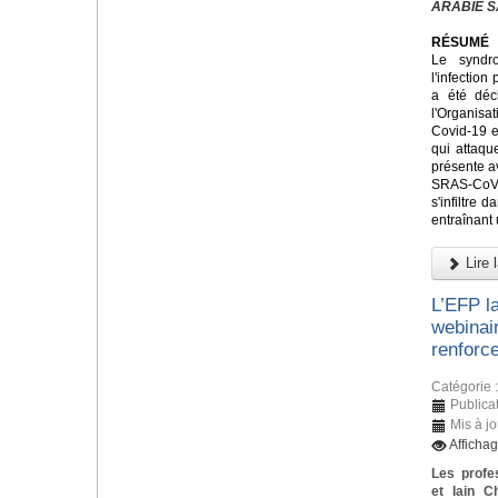
ARABIE S
RÉSUMÉ
Le syndr
l'infectio
a été déc
l'Organis
Covid-19 e
qui attaque
présente a
SRAS-CoV
s'infiltre 
entraînant
Lire l
L’EFP l
webinai
renforce
Catégorie 
Publica
Mis à j
Afficha
Les profe
et Iain C