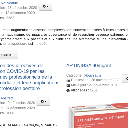
:
Nouveauté
tion : 18 décembre 2020
our : 18 décembre 2020
ges : 2382
ures d'augmentation osseuse complexes sont souvent poussées à leurs limites d
s à haut risque, de mauvaise observance et de résorption osseuse extrême. L
Zygoma offrent aux patients et aux cliniciens une alternative si une intervention 
choire supérieure est indiquée.
a suite...
ion des directives de
ARTINIBSA 40mg/ml
ion COVID-19 par les
Catégorie :
Nouveauté
mes professionnels de la
Publication : 26 novembre 2020
ndiale et leurs implications
Mis à jour : 27 novembre 2020
 profession dentaire
Affichages : 4761
:
Abstract
tion : 9 décembre 2020
our : 24 décembre 2020
ges : 1608
 K. ALMAS, I. SIDDIQUI, S. SMITH -