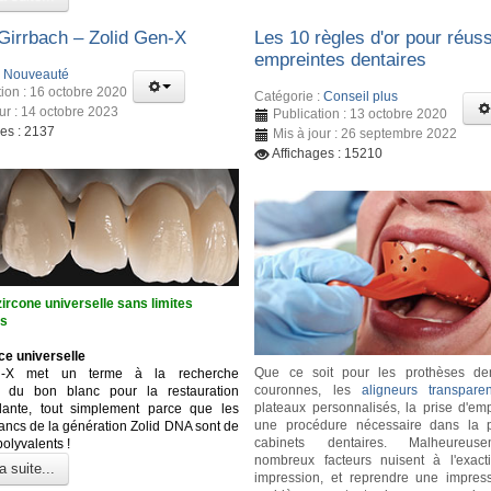
irrbach – Zolid Gen-X
Les 10 règles d'or pour réuss
empreintes dentaires
:
Nouveauté
tion : 16 octobre 2020
Catégorie :
Conseil plus
our : 14 octobre 2023
Publication : 13 octobre 2020
ges : 2137
Mis à jour : 26 septembre 2022
Affichages : 15210
ircone universelle sans limites
es
ce universelle
Que ce soit pour les prothèses den
n-X met un terme à la recherche
couronnes, les
aligneurs transparen
se du bon blanc pour la restauration
plateaux personnalisés, la prise d'emp
dante, tout simplement parce que les
une procédure nécessaire dans la p
lancs de la génération Zolid DNA sont de
cabinets dentaires. Malheureus
polyvalents !
nombreux facteurs nuisent à l'exact
a suite...
impression, et reprendre une impres