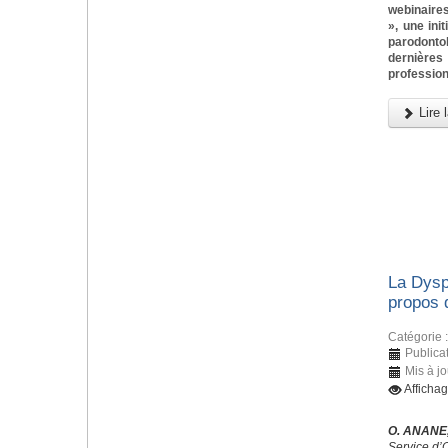
webinaires
», une ini
parodonto
dernièr
profession
Lire l
La Dysp
propos 
Catégorie 
Publica
Mis à jo
Afficha
O. ANANE,
Service d’