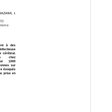
AZANA, I.
CTD
blanca
ent à des
nfectieuse
 cérébral.
ts chez
our 1000
rsonnes sur
tre évoqués
ne prise en