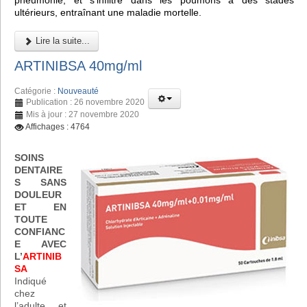
pneumonie, et s'infiltre dans les poumons à des stades
ultérieurs, entraînant une maladie mortelle.
Lire la suite...
ARTINIBSA 40mg/ml
Catégorie :
Nouveauté
Publication : 26 novembre 2020
Mis à jour : 27 novembre 2020
Affichages : 4764
SOINS
DENTAIRE
S SANS
DOULEUR
ET EN
TOUTE
CONFIANC
E AVEC
L’
ARTINIB
SA
Indiqué
chez
l’adulte et