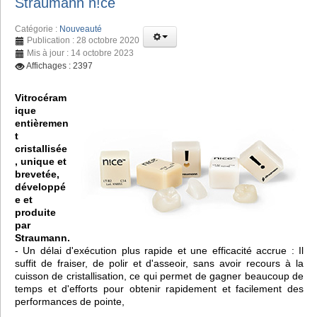
Straumann n!ce
Catégorie :
Nouveauté
Publication : 28 octobre 2020
Mis à jour : 14 octobre 2023
Affichages : 2397
Vitrocéram
ique
entièremen
t
cristallisée
, unique et
brevetée,
développé
e et
produite
par
Straumann.
- Un délai d'exécution plus rapide et une efficacité accrue : Il
suffit de fraiser, de polir et d'asseoir, sans avoir recours à la
cuisson de cristallisation, ce qui permet de gagner beaucoup de
temps et d'efforts pour obtenir rapidement et facilement des
performances de pointe,