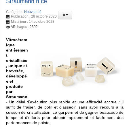
Straumann n!ce
Catégorie :
Nouveauté
Publication : 28 octobre 2020
Mis à jour : 14 octobre 2023
Affichages : 2392
Vitrocéram
ique
entièremen
t
cristallisée
, unique et
brevetée,
développé
e et
produite
par
Straumann.
- Un délai d'exécution plus rapide et une efficacité accrue : Il
suffit de fraiser, de polir et d'asseoir, sans avoir recours à la
cuisson de cristallisation, ce qui permet de gagner beaucoup de
temps et d'efforts pour obtenir rapidement et facilement des
performances de pointe,