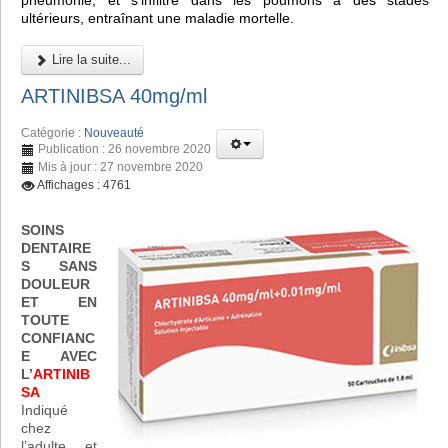
pneumonie, et s'infiltre dans les poumons à des stades
ultérieurs, entraînant une maladie mortelle.
Lire la suite...
ARTINIBSA 40mg/ml
Catégorie :
Nouveauté
Publication : 26 novembre 2020
Mis à jour : 27 novembre 2020
Affichages : 4761
SOINS
DENTAIRE
S SANS
DOULEUR
ET EN
TOUTE
CONFIANC
E AVEC
L’
ARTINIB
SA
Indiqué
chez
l’adulte et