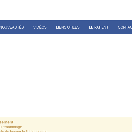
NOUVEAUTÉS
VIDÉOS
LIENS UTILES
LE PATIENT
CONTA
ssement
du renommage
le de trouver le fichier source