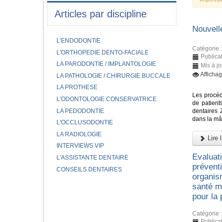
Articles par discipline
Nouvell
L'ENDODONTIE
Catégorie 
L'ORTHOPEDIE DENTO-FACIALE
Publica
LA PARODONTIE / IMPLANTOLOGIE
Mis à j
Afficha
LA PATHOLOGIE / CHIRURGIE BUCCALE
LA PROTHESE
Les procéd
L'ODONTOLOGIE CONSERVATRICE
de patient
LA PEDODONTIE
dentaires 
dans la mâ
L'OCCLUSODONTIE
LA RADIOLOGIE
Lire l
INTERVIEWS VIP
Evaluat
L'ASSISTANTE DENTAIRE
prévent
CONSEILS DENTAIRES
organis
santé mo
pour la
Catégorie 
Publica