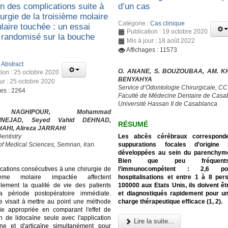
on des complications suite à
d’un cas
urgie de la troisième molaire
Catégorie :
Cas clinique
laire touchée : un essai
Publication : 19 octobre 2020
e randomisé sur la bouche
Mis à jour : 18 août 2022
Affichages : 11573
:
Abstract
O. ANANE, S. BOUZOUBAA, AM. KH
tion : 25 octobre 2020
BENYAHYA
our : 25 octobre 2020
Service d’Odontologie Chirurgicale, C
ges : 2264
Faculté de Médecine Dentaire de Casa
Université Hassan II de Casablanca
NAGHIPOUR, Mohammad
INEJAD, Seyed Vahid DEHNAD,
RÉSUMÉ
HAHI, Alireza JARRAHI
Les abcès cérébraux correspond
entistry
suppurations focales d’origine i
 of Medical Sciences, Semnan, Iran.
développées au sein du parenchyme
Bien que peu fréquen
l’immunocompétent : 2,6 p
cations consécutives à une chirurgie de
hospitalisations et entre 1 à 8 pe
ième molaire impactée affectent
100000 aux Etats Unis, ils doivent ê
lement la qualité de vie des patients
et diagnostiqués rapidement pour u
a période postopératoire immédiate.
charge thérapeutique efficace (1, 2).
e visait à mettre au point une méthode
ie appropriée en comparant l'effet de
on de lidocaïne seule avec l'application
Lire la suite...
ïne et d'articaïne simultanément pour