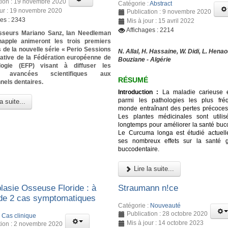
tion : 19 novembre 2020
Catégorie :
Abstract
our : 19 novembre 2020
Publication : 9 novembre 2020
ges : 2343
Mis à jour : 15 avril 2022
Affichages : 2214
sseurs Mariano Sanz, Ian Needleman
happle animeront les trois premiers
 de la nouvelle série « Perio Sessions
N. Allal, H. Hassaine, W. Didi, L. Henao
tiative de la Fédération européenne de
Bouziane - Algérie
logie (EFP) visant à diffuser les
es avancées scientifiques aux
RÉSUMÉ
nels dentaires.
Introduction :
La maladie carieuse e
parmi les pathologies les plus fré
a suite...
monde entraînant des pertes précoces
Les plantes médicinales sont utili
longtemps pour améliorer la santé bucc
Le Curcuma longa est étudié actuel
ses nombreux effets sur la santé g
buccodentaire.
Lire la suite...
lasie Osseuse Floride : à
Straumann n!ce
de 2 cas symptomatiques
Catégorie :
Nouveauté
Publication : 28 octobre 2020
:
Cas clinique
Mis à jour : 14 octobre 2023
tion : 2 novembre 2020