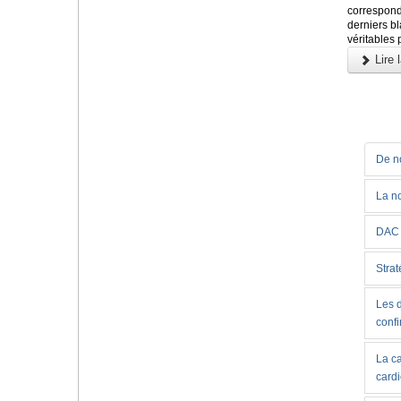
correspon
derniers b
véritables 
Lire l
De no
La no
DAC 
Strat
Les d
conf
La c
card