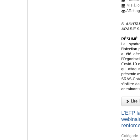
Mis à j
Afficha
S. AKHTAR,
ARABIE S
RÉSUMÉ
Le syndr
l'infectio
a été déc
l'Organis
Covid-19 e
qui attaque
présente a
SRAS-CoV
s'infiltre 
entraînant
Lire l
L’EFP l
webinai
renforce
Catégorie 