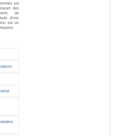
reintes est
lupart des
ement, de
itude d'une
sion est un
pliquées.
icateurs
ralisé
maladies