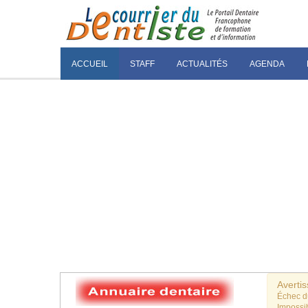
ACCUEIL
STAFF
ACTUALITÉS
AGENDA
Averti
Échec 
Impossib