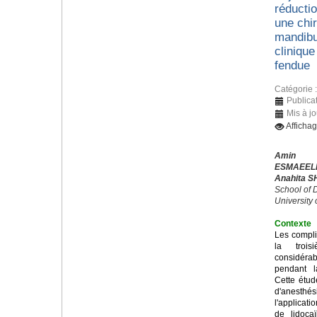
réducti
une chir
mandibu
cliniqu
fendue
Catégorie 
Publica
Mis à j
Afficha
Amin 
ESMAEEL
Anahita S
School of D
University
Contexte
Les compli
la trois
considérab
pendant l
Cette étud
d'anesthés
l'applicati
de lidoca