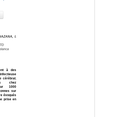
AZANA, I.
CTD
blanca
ent à des
nfectieuse
 cérébral.
ts chez
our 1000
rsonnes sur
tre évoqués
ne prise en