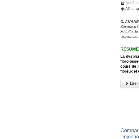
Mis à jo
Afficha
O. ANANE,
Service d’
Faculté de
Université
RÉSUMÉ
La dysplas
fibro-osse
cours de l
fibreux et
Lire l
Compara
l'inject