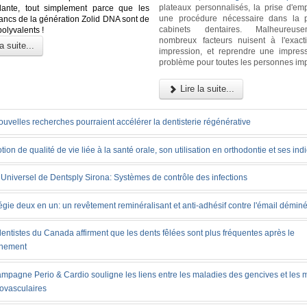
plateaux personnalisés, la prise d'emp
dante, tout simplement parce que les
une procédure nécessaire dans la p
lancs de la génération Zolid DNA sont de
cabinets dentaires. Malheureus
polyvalents !
nombreux facteurs nuisent à l'exact
a suite...
impression, et reprendre une impres
problème pour toutes les personnes im
Lire la suite...
uvelles recherches pourraient accélérer la dentisterie régénérative
tion de qualité de vie liée à la santé orale, son utilisation en orthodontie et ses ind
Universel de Dentsply Sirona: Systèmes de contrôle des infections
égie deux en un: un revêtement reminéralisant et anti-adhésif contre l'émail déminé
entistes du Canada affirment que les dents fêlées sont plus fréquentes après le
inement
ampagne Perio & Cardio souligne les liens entre les maladies des gencives et les 
iovasculaires