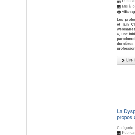
Publica
Mis à j
Afficha
Les profe
et Iain C
webinaires
», une ini
parodonto
dernièr
profession
Lire l
La Dysp
propos 
Catégorie 
Publica