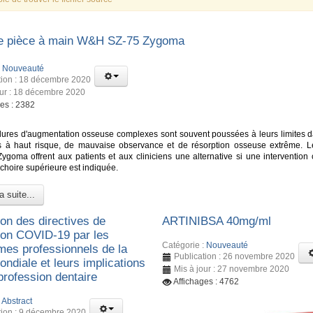
e pièce à main W&H SZ-75 Zygoma
:
Nouveauté
tion : 18 décembre 2020
our : 18 décembre 2020
ges : 2382
ures d'augmentation osseuse complexes sont souvent poussées à leurs limites d
s à haut risque, de mauvaise observance et de résorption osseuse extrême. L
Zygoma offrent aux patients et aux cliniciens une alternative si une intervention 
choire supérieure est indiquée.
a suite...
ion des directives de
ARTINIBSA 40mg/ml
ion COVID-19 par les
Catégorie :
Nouveauté
mes professionnels de la
Publication : 26 novembre 2020
ndiale et leurs implications
Mis à jour : 27 novembre 2020
 profession dentaire
Affichages : 4762
:
Abstract
tion : 9 décembre 2020