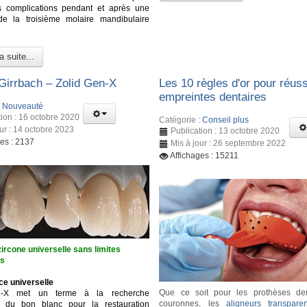
es complications pendant et après une
 de la troisième molaire mandibulaire
a suite...
irrbach – Zolid Gen-X
Les 10 règles d'or pour réuss
empreintes dentaires
:
Nouveauté
tion : 16 octobre 2020
Catégorie :
Conseil plus
our : 14 octobre 2023
Publication : 13 octobre 2020
ges : 2137
Mis à jour : 26 septembre 2022
Affichages : 15211
ircone universelle sans limites
es
ce universelle
Que ce soit pour les prothèses den
n-X met un terme à la recherche
couronnes, les
aligneurs transparen
se du bon blanc pour la restauration