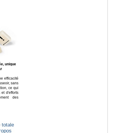
ée, unique
ar
e efficacité
asseoir, sans
tion, ce qui
t d'efforts
lement des
 totale
propos