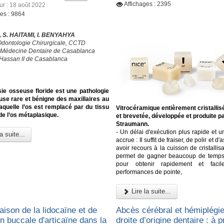
Affichages : 2395
ur : 18 août 2022
ges : 9864
 S. HAITAMI, I. BENYAHYA
Odontologie Chirurgicale, CCTD
 Médecine Dentaire de Casablanca
 Hassan II de Casablanca
ie osseuse floride est une pathologie
use rare et bénigne des maxillaires au
aquelle l’os est remplacé par du tissu
Vitrocéramique entièrement cristallis
 de l’os métaplasique.
et brevetée, développée et produite p
Straumann.
- Un délai d'exécution plus rapide et un
a suite...
accrue : Il suffit de fraiser, de polir et d'
avoir recours à la cuisson de cristallisa
permet de gagner beaucoup de temps e
pour obtenir rapidement et faci
performances de pointe,
Lire la suite...
ison de la lidocaïne et de
Abcès cérébral et hémiplégie
ion buccale d'articaïne dans la
droite d’origine dentaire : à 