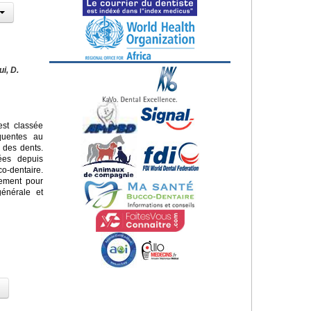
ui, D.
st classée
quentes au
 des dents.
sées depuis
o-dentaire.
lement pour
énérale et