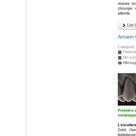
réduire l
chirurgie
atteinte.
Lire l
Amann G
Catégorie 
Publica
Mis à j
Afficha
Première z
esthétiqu
L'excellen
Zolid Ge
fastidieu