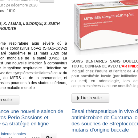
our : 24 décembre 2020
ges : 1610
 K. ALMAS, I. SIDDIQUI, S. SMITH -
AOUDITE
ome respiratoire aigu sévère dû à
n par le coronavirus CoV-2 (SRAS-CoV-2)
laré pandémie le 11 mars 2020 par
ation mondiale de la santé (OMS). La
SOINS DENTAIRES SANS DOULE
st une nouvelle infection à coronavirus
TOUTE CONFIANCE AVEC L’
ARTINIB
 le système respiratoire. L'infection se
Indiqué chez l’adulte et l’enfant de 4
vec des symptômes similaires à ceux du
pour anesthésie locale (par infiltratio
, du MERS et de la pneumonie, et
du nerf) en odontologie, lors d
dans les poumons à des stades ultérieurs,
complexes nécessitant une anesthésie 
 une maladie mortelle.
Lire la suite...
a suite...
ance une nouvelle saison de
Essai thérapeutique in vivo de
res Perio Sessions et
antimicrobien de Curcuma lo
 sa stratégie en ligne
des souches de Streptococc
mutans d’origine buccale
:
Internationales