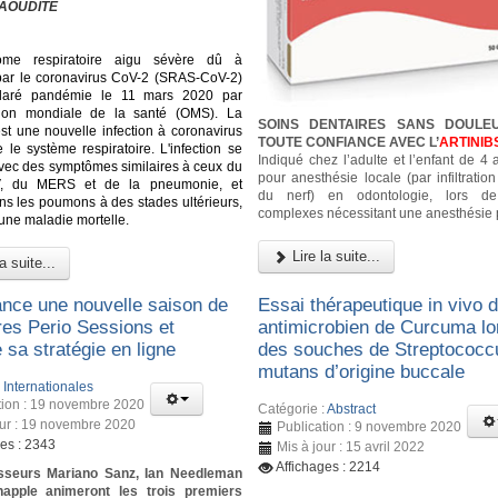
AOUDITE
ome respiratoire aigu sévère dû à
n par le coronavirus CoV-2 (SRAS-CoV-2)
laré pandémie le 11 mars 2020 par
ation mondiale de la santé (OMS). La
SOINS DENTAIRES SANS DOULE
st une nouvelle infection à coronavirus
TOUTE CONFIANCE AVEC L’
ARTINIB
 le système respiratoire. L'infection se
Indiqué chez l’adulte et l’enfant de 4
vec des symptômes similaires à ceux du
pour anesthésie locale (par infiltratio
, du MERS et de la pneumonie, et
du nerf) en odontologie, lors d
dans les poumons à des stades ultérieurs,
complexes nécessitant une anesthésie 
 une maladie mortelle.
Lire la suite...
a suite...
ance une nouvelle saison de
Essai thérapeutique in vivo de
res Perio Sessions et
antimicrobien de Curcuma lo
 sa stratégie en ligne
des souches de Streptococc
mutans d’origine buccale
:
Internationales
tion : 19 novembre 2020
Catégorie :
Abstract
our : 19 novembre 2020
Publication : 9 novembre 2020
ges : 2343
Mis à jour : 15 avril 2022
Affichages : 2214
sseurs Mariano Sanz, Ian Needleman
happle animeront les trois premiers