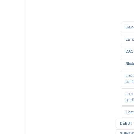
De no
La no
DAC 
Strat
Les d
conf
La c
card
Comm
DÉBUT
SUIVAN