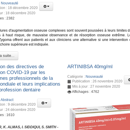
:
Nouveauté
tion : 18 décembre 2020
our : 18 décembre 2020
ges : 2382
ures d'augmentation osseuse complexes sont souvent poussées à leurs limites d
s à haut risque, de mauvaise observance et de résorption osseuse extrême. L
Zygoma offrent aux patients et aux cliniciens une alternative si une intervention 
choire supérieure est indiquée.
a suite...
ion des directives de
ARTINIBSA 40mg/ml
ion COVID-19 par les
Catégorie :
Nouveauté
mes professionnels de la
Publication : 26 novembre 2020
ndiale et leurs implications
Mis à jour : 27 novembre 2020
 profession dentaire
Affichages : 4762
:
Abstract
tion : 9 décembre 2020
our : 24 décembre 2020
ges : 1610
 K. ALMAS, I. SIDDIQUI, S. SMITH -