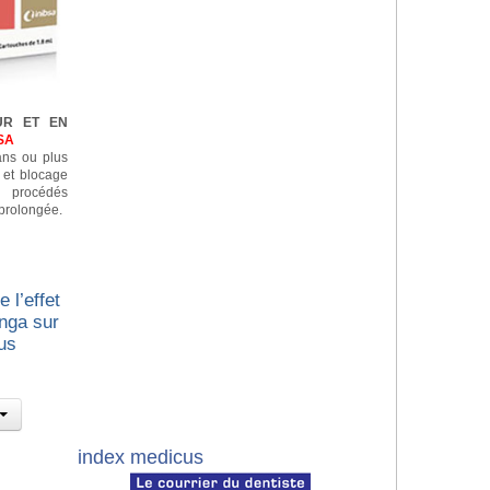
UR ET EN
SA
 ans ou plus
n et blocage
e procédés
prolongée.
 l’effet
nga sur
us
index medicus