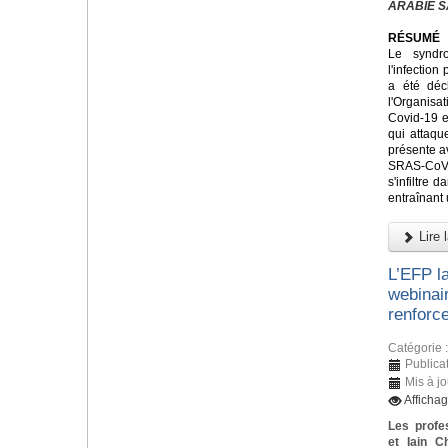
ARABIE S
RÉSUMÉ
Le syndr
l'infectio
a été déc
l'Organis
Covid-19 e
qui attaque
présente a
SRAS-CoV
s'infiltre 
entraînant
Lire l
L’EFP l
webinai
renforce
Catégorie 
Publica
Mis à j
Afficha
Les profe
et Iain C