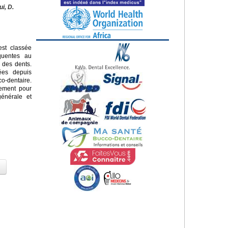
ui, D.
st classée
quentes au
 des dents.
sées depuis
o-dentaire.
lement pour
énérale et