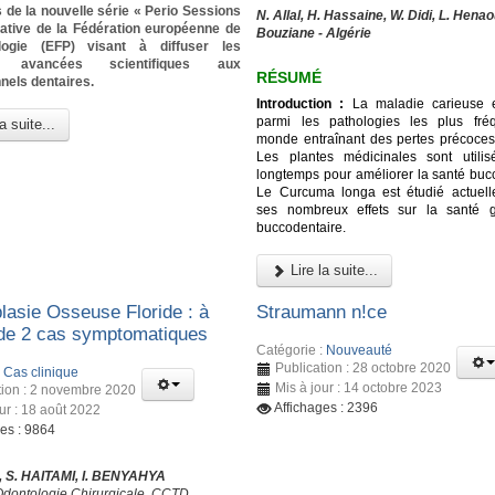
 de la nouvelle série « Perio Sessions
N. Allal, H. Hassaine, W. Didi, L. Henao
tiative de la Fédération européenne de
Bouziane - Algérie
logie (EFP) visant à diffuser les
es avancées scientifiques aux
RÉSUMÉ
nels dentaires.
Introduction :
La maladie carieuse e
parmi les pathologies les plus fré
a suite...
monde entraînant des pertes précoces
Les plantes médicinales sont utili
longtemps pour améliorer la santé bucc
Le Curcuma longa est étudié actuel
ses nombreux effets sur la santé g
buccodentaire.
Lire la suite...
lasie Osseuse Floride : à
Straumann n!ce
de 2 cas symptomatiques
Catégorie :
Nouveauté
Publication : 28 octobre 2020
:
Cas clinique
Mis à jour : 14 octobre 2023
tion : 2 novembre 2020
Affichages : 2396
ur : 18 août 2022
ges : 9864
 S. HAITAMI, I. BENYAHYA
Odontologie Chirurgicale, CCTD