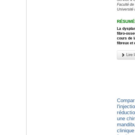
Faculté de
Université
RÉSUMÉ
La dysplas
fibro-osse
cours de l
fibreux et
Lire l
Compara
l'inject
réducti
une chir
mandibu
cliniqu