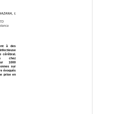
AZANA, I.
CTD
blanca
ent à des
nfectieuse
 cérébral.
ts chez
our 1000
rsonnes sur
tre évoqués
ne prise en