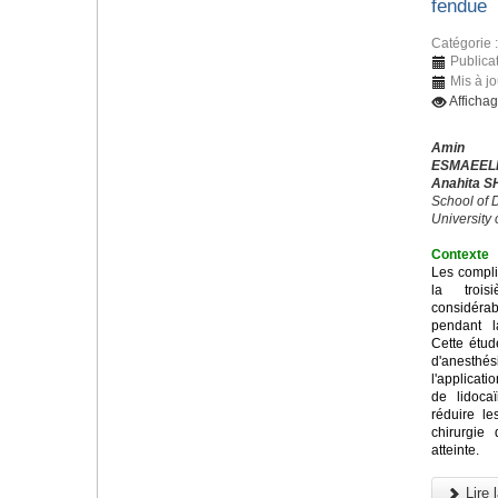
fendue
Catégorie 
Publica
Mis à j
Afficha
Amin 
ESMAEEL
Anahita S
School of D
University
Contexte
Les compli
la trois
considérab
pendant l
Cette étud
d'anesthés
l'applicati
de lidoca
réduire l
chirurgie
atteinte.
Lire l