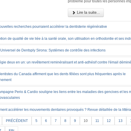
problème pour toutes les personnes im
Lire la suite...
uvelles recherches pourraient accélérer la dentisterie régénérative
tion de qualité de vie liée à la santé orale, son utilisation en orthodontie et ses ind
Universel de Dentsply Sirona: Systèmes de contrôle des infections
égie deux en un: un revêtement reminéralisant et anti-adhésif contre l'émail déminé
entistes du Canada affirment que les dents fêlées sont plus fréquentes après le
inement
ampagne Perio & Cardio souligne les liens entre les maladies des gencives et les 
iovasculaires
ent accélérer les mouvements dentaires provoqués ? Revue détaillée de la littéra
PRÉCÉDENT
5
6
7
8
9
10
11
12
13
T
FIN