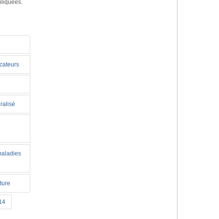
pliquées.
icateurs
ralisé
maladies
ture
14