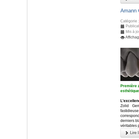
Amann G
Catégorie 
Publica
Mis à j
Afficha
Première z
esthétiqu
L'excellen
Zolid Ge
fastidieu
correspon
derniers b
véritables 
Lire l