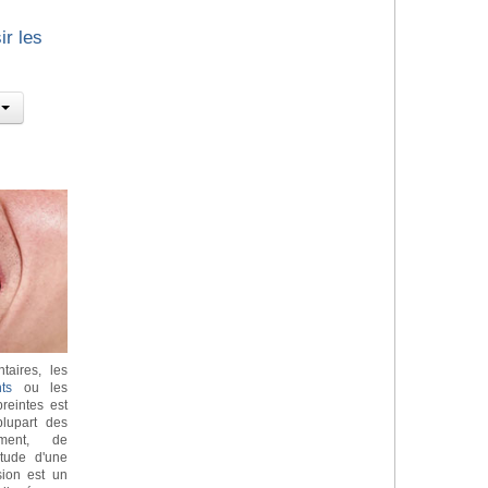
ir les
taires, les
ts
ou les
reintes est
lupart des
ement, de
itude d'une
sion est un