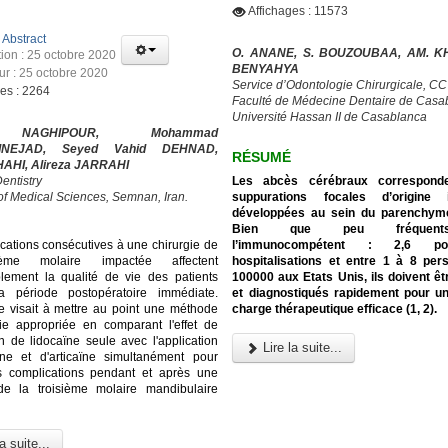
Affichages : 11573
:
Abstract
O. ANANE, S. BOUZOUBAA, AM. KH
tion : 25 octobre 2020
BENYAHYA
our : 25 octobre 2020
Service d’Odontologie Chirurgicale, C
ges : 2264
Faculté de Médecine Dentaire de Casa
Université Hassan II de Casablanca
NAGHIPOUR, Mohammad
INEJAD, Seyed Vahid DEHNAD,
RÉSUMÉ
HAHI, Alireza JARRAHI
Les abcès cérébraux correspond
entistry
suppurations focales d’origine i
 of Medical Sciences, Semnan, Iran.
développées au sein du parenchyme
Bien que peu fréquen
l’immunocompétent : 2,6 p
cations consécutives à une chirurgie de
hospitalisations et entre 1 à 8 pe
ième molaire impactée affectent
100000 aux Etats Unis, ils doivent ê
lement la qualité de vie des patients
et diagnostiqués rapidement pour u
a période postopératoire immédiate.
charge thérapeutique efficace (1, 2).
e visait à mettre au point une méthode
ie appropriée en comparant l'effet de
on de lidocaïne seule avec l'application
Lire la suite...
ïne et d'articaïne simultanément pour
es complications pendant et après une
 de la troisième molaire mandibulaire
a suite...