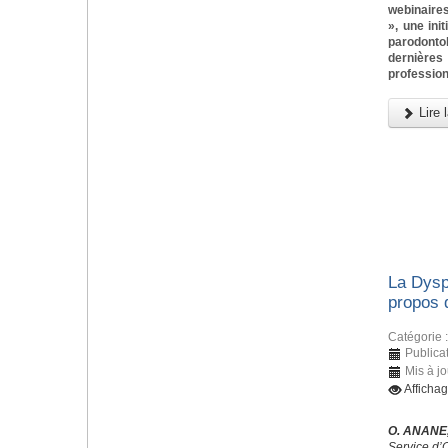
webinaires
», une ini
parodonto
dernièr
profession
Lire l
La Dysp
propos 
Catégorie 
Publica
Mis à jo
Afficha
O. ANANE,
Service d’