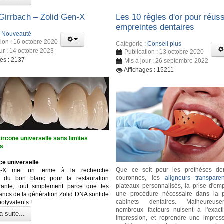
irrbach – Zolid Gen-X
Les 10 règles d'or pour réuss
empreintes dentaires
:
Nouveauté
tion : 16 octobre 2020
Catégorie :
Conseil plus
our : 14 octobre 2023
Publication : 13 octobre 2020
ges : 2137
Mis à jour : 26 septembre 2022
Affichages : 15211
ircone universelle sans limites
es
ce universelle
Que ce soit pour les prothèses den
n-X met un terme à la recherche
couronnes, les
aligneurs transparen
se du bon blanc pour la restauration
plateaux personnalisés, la prise d'emp
dante, tout simplement parce que les
une procédure nécessaire dans la p
lancs de la génération Zolid DNA sont de
cabinets dentaires. Malheureus
polyvalents !
nombreux facteurs nuisent à l'exact
a suite...
impression, et reprendre une impres