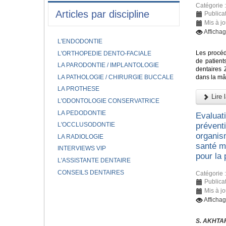
Catégorie 
Articles par discipline
Publica
Mis à j
Afficha
L'ENDODONTIE
Les procéd
L'ORTHOPEDIE DENTO-FACIALE
de patient
LA PARODONTIE / IMPLANTOLOGIE
dentaires 
LA PATHOLOGIE / CHIRURGIE BUCCALE
dans la mâ
LA PROTHESE
Lire l
L'ODONTOLOGIE CONSERVATRICE
LA PEDODONTIE
Evaluat
L'OCCLUSODONTIE
prévent
organis
LA RADIOLOGIE
santé mo
INTERVIEWS VIP
pour la
L'ASSISTANTE DENTAIRE
CONSEILS DENTAIRES
Catégorie 
Publica
Mis à j
Afficha
S. AKHTAR,