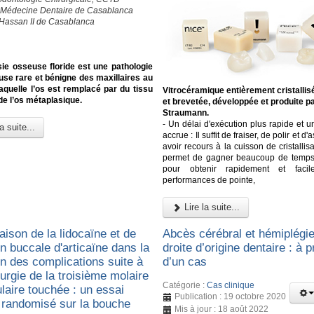
 Médecine Dentaire de Casablanca
 Hassan II de Casablanca
ie osseuse floride est une pathologie
use rare et bénigne des maxillaires au
aquelle l’os est remplacé par du tissu
Vitrocéramique entièrement cristallis
 de l’os métaplasique.
et brevetée, développée et produite p
Straumann.
- Un délai d'exécution plus rapide et un
a suite...
accrue : Il suffit de fraiser, de polir et d'
avoir recours à la cuisson de cristallisa
permet de gagner beaucoup de temps e
pour obtenir rapidement et faci
performances de pointe,
Lire la suite...
ison de la lidocaïne et de
Abcès cérébral et hémiplégie
ion buccale d'articaïne dans la
droite d’origine dentaire : à 
on des complications suite à
d’un cas
urgie de la troisième molaire
Catégorie :
Cas clinique
laire touchée : un essai
Publication : 19 octobre 2020
e randomisé sur la bouche
Mis à jour : 18 août 2022