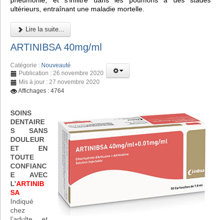
pneumonie, et s'infiltre dans les poumons à des stades
ultérieurs, entraînant une maladie mortelle.
Lire la suite...
ARTINIBSA 40mg/ml
Catégorie :
Nouveauté
Publication : 26 novembre 2020
Mis à jour : 27 novembre 2020
Affichages : 4764
SOINS
DENTAIRE
S SANS
DOULEUR
ET EN
TOUTE
CONFIANC
E AVEC
L’
ARTINIB
SA
Indiqué
chez
l’adulte et