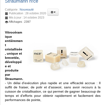
Straumann n!ce
Catégorie :
Nouveauté
Publication : 28 octobre 2020
Mis à jour : 14 octobre 2023
Affichages : 2397
Vitrocéram
ique
entièremen
t
cristallisée
, unique et
brevetée,
développé
e et
produite
par
Straumann.
- Un délai d'exécution plus rapide et une efficacité accrue : Il
suffit de fraiser, de polir et d'asseoir, sans avoir recours à la
cuisson de cristallisation, ce qui permet de gagner beaucoup de
temps et d'efforts pour obtenir rapidement et facilement des
performances de pointe,