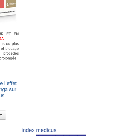
UR ET EN
SA
 ans ou plus
n et blocage
e procédés
prolongée.
 l’effet
nga sur
us
index medicus