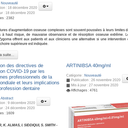
:
Nouveauté
tion : 18 décembre 2020
our : 18 décembre 2020
ges : 2382
ures d'augmentation osseuse complexes sont souvent poussées à leurs limites d
s à haut risque, de mauvaise observance et de résorption osseuse extrême. L
Zygoma offrent aux patients et aux cliniciens une alternative si une intervention 
choire supérieure est indiquée.
a suite...
ion des directives de
ARTINIBSA 40mg/ml
ion COVID-19 par les
Catégorie :
Nouveauté
mes professionnels de la
Publication : 26 novembre 2020
ndiale et leurs implications
Mis à jour : 27 novembre 2020
 profession dentaire
Affichages : 4761
:
Abstract
tion : 9 décembre 2020
our : 24 décembre 2020
ges : 1609
 K. ALMAS, I. SIDDIQUI, S. SMITH -