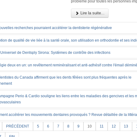
problème pour toutes les personnes im
Lire la suite...
uvelles recherches pourraient accélérer la dentisterie régénérative
tion de qualité de vie liée à la santé orale, son utilisation en orthodontie et ses ind
Universel de Dentsply Sirona: Systèmes de contrôle des infections
égie deux en un: un revêtement reminéralisant et anti-adhésif contre l'émail déminé
entistes du Canada affirment que les dents fêlées sont plus fréquentes après le
inement
ampagne Perio & Cardio souligne les liens entre les maladies des gencives et les 
iovasculaires
ent accélérer les mouvements dentaires provoqués ? Revue détaillée de la littéra
PRÉCÉDENT
5
6
7
8
9
10
11
12
13
T
FIN