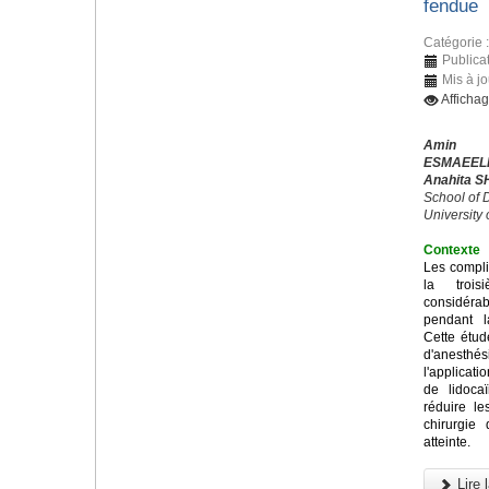
fendue
Catégorie 
Publica
Mis à j
Afficha
Amin 
ESMAEEL
Anahita S
School of D
University
Contexte
Les compli
la trois
considérab
pendant l
Cette étud
d'anesthés
l'applicati
de lidoca
réduire l
chirurgie
atteinte.
Lire l