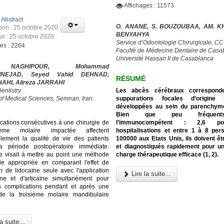
Affichages : 11573
:
Abstract
O. ANANE, S. BOUZOUBAA, AM. KH
tion : 25 octobre 2020
BENYAHYA
our : 25 octobre 2020
Service d’Odontologie Chirurgicale, C
ges : 2264
Faculté de Médecine Dentaire de Casa
Université Hassan II de Casablanca
NAGHIPOUR, Mohammad
INEJAD, Seyed Vahid DEHNAD,
RÉSUMÉ
HAHI, Alireza JARRAHI
Les abcès cérébraux correspond
entistry
suppurations focales d’origine i
 of Medical Sciences, Semnan, Iran.
développées au sein du parenchyme
Bien que peu fréquen
l’immunocompétent : 2,6 p
cations consécutives à une chirurgie de
hospitalisations et entre 1 à 8 pe
ième molaire impactée affectent
100000 aux Etats Unis, ils doivent ê
lement la qualité de vie des patients
et diagnostiqués rapidement pour u
a période postopératoire immédiate.
charge thérapeutique efficace (1, 2).
e visait à mettre au point une méthode
ie appropriée en comparant l'effet de
on de lidocaïne seule avec l'application
Lire la suite...
ïne et d'articaïne simultanément pour
es complications pendant et après une
 de la troisième molaire mandibulaire
a suite...