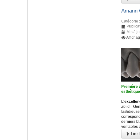
Amann G
Catégorie 
Publica
Mis à j
Afficha
Première z
esthétiqu
L'excellen
Zolid Ge
fastidieu
correspon
derniers b
véritables 
Lire l