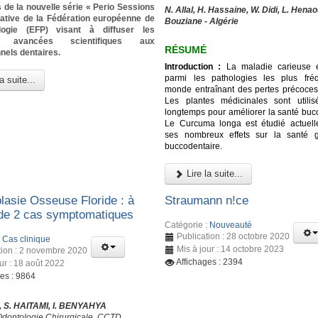
 de la nouvelle série « Perio Sessions
N. Allal, H. Hassaine, W. Didi, L. Henao
tiative de la Fédération européenne de
Bouziane - Algérie
logie (EFP) visant à diffuser les
es avancées scientifiques aux
RÉSUMÉ
nels dentaires.
Introduction :
La maladie carieuse e
parmi les pathologies les plus fré
a suite...
monde entraînant des pertes précoces
Les plantes médicinales sont utili
longtemps pour améliorer la santé bucc
Le Curcuma longa est étudié actuel
ses nombreux effets sur la santé g
buccodentaire.
Lire la suite...
lasie Osseuse Floride : à
Straumann n!ce
de 2 cas symptomatiques
Catégorie :
Nouveauté
Publication : 28 octobre 2020
:
Cas clinique
Mis à jour : 14 octobre 2023
tion : 2 novembre 2020
Affichages : 2394
ur : 18 août 2022
ges : 9864
 S. HAITAMI, I. BENYAHYA
Odontologie Chirurgicale, CCTD