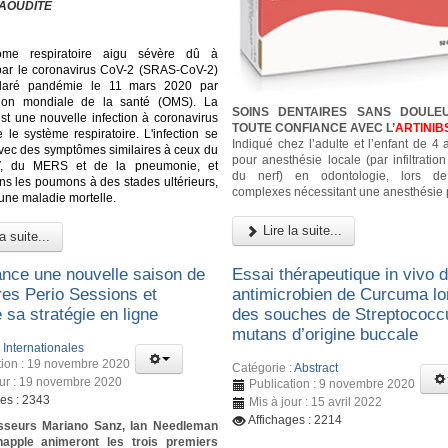
AOUDITE
ome respiratoire aigu sévère dû à
n par le coronavirus CoV-2 (SRAS-CoV-2)
laré pandémie le 11 mars 2020 par
ation mondiale de la santé (OMS). La
SOINS DENTAIRES SANS DOULE
st une nouvelle infection à coronavirus
TOUTE CONFIANCE AVEC L’
ARTINIB
 le système respiratoire. L'infection se
Indiqué chez l’adulte et l’enfant de 4
vec des symptômes similaires à ceux du
pour anesthésie locale (par infiltratio
, du MERS et de la pneumonie, et
du nerf) en odontologie, lors d
dans les poumons à des stades ultérieurs,
complexes nécessitant une anesthésie 
 une maladie mortelle.
Lire la suite...
a suite...
ance une nouvelle saison de
Essai thérapeutique in vivo de
res Perio Sessions et
antimicrobien de Curcuma lo
 sa stratégie en ligne
des souches de Streptococc
mutans d’origine buccale
:
Internationales
tion : 19 novembre 2020
Catégorie :
Abstract
our : 19 novembre 2020
Publication : 9 novembre 2020
ges : 2343
Mis à jour : 15 avril 2022
Affichages : 2214
sseurs Mariano Sanz, Ian Needleman
happle animeront les trois premiers