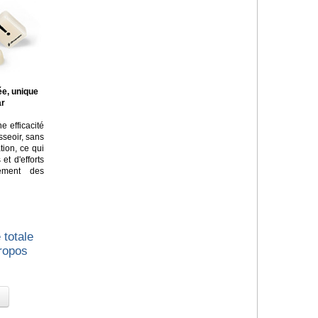
ée, unique
ar
e efficacité
asseoir, sans
tion, ce qui
t d'efforts
lement des
 totale
propos