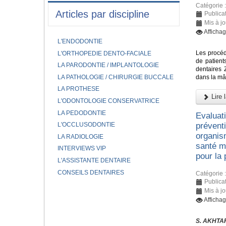
Catégorie 
Articles par discipline
Publica
Mis à j
Afficha
L'ENDODONTIE
Les procéd
L'ORTHOPEDIE DENTO-FACIALE
de patient
LA PARODONTIE / IMPLANTOLOGIE
dentaires 
LA PATHOLOGIE / CHIRURGIE BUCCALE
dans la mâ
LA PROTHESE
Lire l
L'ODONTOLOGIE CONSERVATRICE
LA PEDODONTIE
Evaluat
L'OCCLUSODONTIE
prévent
organis
LA RADIOLOGIE
santé mo
INTERVIEWS VIP
pour la
L'ASSISTANTE DENTAIRE
CONSEILS DENTAIRES
Catégorie 
Publica
Mis à j
Afficha
S. AKHTAR,