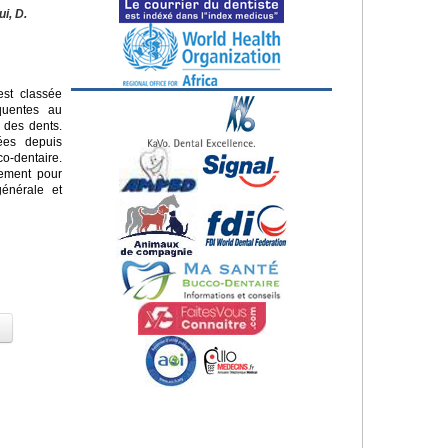
ui, D.
st classée
quentes au
 des dents.
sées depuis
o-dentaire.
lement pour
énérale et