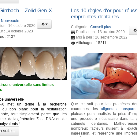
irrbach – Zolid Gen-X
Les 10 règles d'or pour réuss
empreintes dentaires
:
Nouveauté
tion : 16 octobre 2020
Catégorie :
Conseil plus
our : 14 octobre 2023
Publication : 13 octobre 2020
ges : 2137
Mis à jour : 26 septembre 2022
Affichages : 15211
ircone universelle sans limites
es
ce universelle
Que ce soit pour les prothèses den
n-X met un terme à la recherche
couronnes, les
aligneurs transparen
se du bon blanc pour la restauration
plateaux personnalisés, la prise d'emp
dante, tout simplement parce que les
une procédure nécessaire dans la p
lancs de la génération Zolid DNA sont de
cabinets dentaires. Malheureus
polyvalents !
nombreux facteurs nuisent à l'exact
a suite...
impression, et reprendre une impres