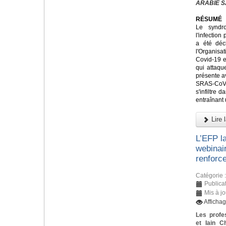
ARABIE S
RÉSUMÉ
Le syndr
l'infectio
a été déc
l'Organis
Covid-19 e
qui attaque
présente a
SRAS-CoV
s'infiltre 
entraînant
Lire l
L’EFP l
webinai
renforce
Catégorie 
Publica
Mis à j
Afficha
Les profe
et Iain C