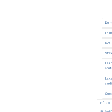
De no
La no
DAC 
Strat
Les d
conf
La c
card
Comm
DÉBUT
SUIVAN