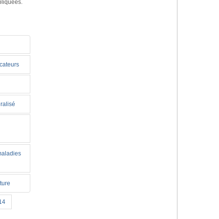
pliquées.
icateurs
ralisé
maladies
ture
14