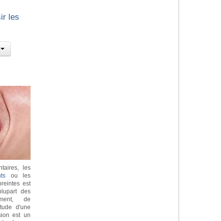
ir les
taires, les
ts
ou les
reintes est
lupart des
ement, de
itude d'une
sion est un