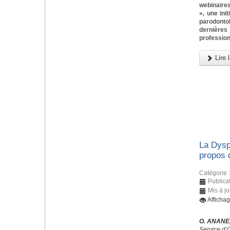
webinaires
», une ini
parodonto
dernièr
profession
Lire l
La Dysp
propos 
Catégorie 
Publica
Mis à jo
Afficha
O. ANANE,
Service d’