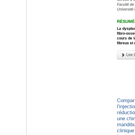
Faculté de
Université
RÉSUMÉ
La dysplas
fibro-osse
cours de l
fibreux et
Lire l
Compara
l'inject
réducti
une chir
mandibu
cliniqu