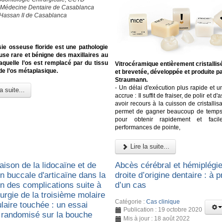
 Médecine Dentaire de Casablanca
 Hassan II de Casablanca
ie osseuse floride est une pathologie
use rare et bénigne des maxillaires au
aquelle l’os est remplacé par du tissu
Vitrocéramique entièrement cristallis
 de l’os métaplasique.
et brevetée, développée et produite p
Straumann.
- Un délai d'exécution plus rapide et un
a suite...
accrue : Il suffit de fraiser, de polir et d'
avoir recours à la cuisson de cristallisa
permet de gagner beaucoup de temps e
pour obtenir rapidement et faci
performances de pointe,
Lire la suite...
ison de la lidocaïne et de
Abcès cérébral et hémiplégie
ion buccale d'articaïne dans la
droite d’origine dentaire : à 
on des complications suite à
d’un cas
urgie de la troisième molaire
Catégorie :
Cas clinique
laire touchée : un essai
Publication : 19 octobre 2020
e randomisé sur la bouche
Mis à jour : 18 août 2022