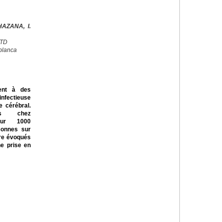
AZANA, I.
CTD
blanca
ent à des
nfectieuse
 cérébral.
ts chez
our 1000
rsonnes sur
tre évoqués
ne prise en