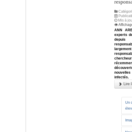
responsa
Catégori
Publicat
Mis à jo
Affichag
ANN ARBO
experts d
depuis 
responsab
largeme
responsab
chercheurs
récemment
découve
nouvelles
infectés.
Lire l
Un d
éle
Imag