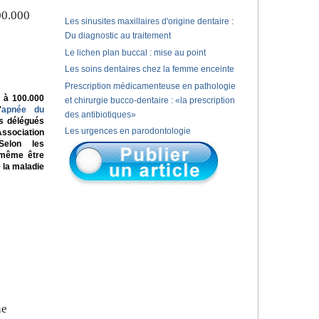
00.000
Les sinusites maxillaires d'origine dentaire :
Du diagnostic au traitement
Le lichen plan buccal : mise au point
Les soins dentaires chez la femme enceinte
Prescription médicamenteuse en pathologie
 à 100.000
et chirurgie bucco-dentaire : «la prescription
'
apnée du
des antibiotiques»
s délégués
Les urgences en parodontologie
Association
Selon les
t même être
 la maladie
ne