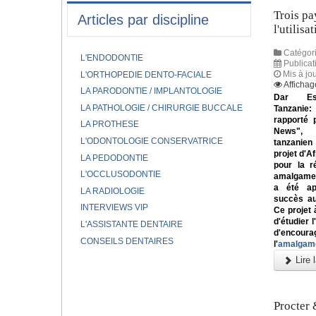
Trois pa
Articles par discipline
l'utilis
Catégori
L'ENDODONTIE
Publicat
Mis à jo
L'ORTHOPEDIE DENTO-FACIALE
Affichag
LA PARODONTIE / IMPLANTOLOGIE
Dar Es
LA PATHOLOGIE / CHIRURGIE BUCCALE
Tanzani
rapporté 
LA PROTHESE
News", 
L'ODONTOLOGIE CONSERVATRICE
tanzanien
projet d'Af
LA PEDODONTIE
pour la r
L'OCCLUSODONTIE
amalgame
a été ap
LA RADIOLOGIE
succès au
INTERVIEWS VIP
Ce projet 
d'étudier 
L'ASSISTANTE DENTAIRE
d'encoura
CONSEILS DENTAIRES
l'
amalgame
Lire l
Procter 