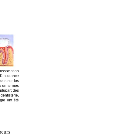
ssociation
'assurance
ques sur les
é en termes
 plupart des
dentisterie,
gie ont été
meurs