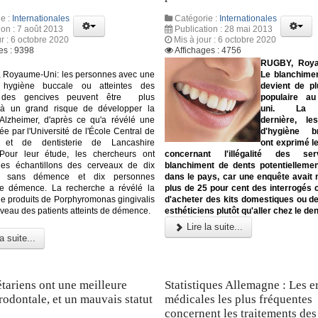
e :
Internationales
Catégorie :
Internationales
ion : 7 août 2013
Publication : 28 mai 2013
ur : 6 octobre 2020
Mis à jour : 6 octobre 2020
es : 9398
Affichages : 4756
RUGBY, Roya
Royaume-Uni: les personnes avec une
Le blanchimen
 hygiène buccale ou atteintes des
devient de pl
 des gencives peuvent être plus
populaire a
à un grand risque de développer la
uni. La 
Alzheimer, d'après ce qu'a révélé une
dernière, le
e par l'Université de l'École Central de
d'hygiène br
 et de dentisterie de Lancashire
ont exprimé l
Pour leur étude, les chercheurs ont
concernant l'illégalité des se
es échantillons des cerveaux de dix
blanchiment de dents potentielleme
s sans démence et dix personnes
dans le pays, car une enquête avait
 de démence. La recherche a révélé la
plus de 25 pour cent des interrogés c
e produits de Porphyromonas gingivalis
d'acheter des kits domestiques ou de 
rveau des patients atteints de démence.
esthéticiens plutôt qu'aller chez le den
Lire la suite...
a suite...
tariens ont une meilleure
Statistiques Allemagne : Les e
rodontale, et un mauvais statut
médicales les plus fréquentes
concernent les traitements de