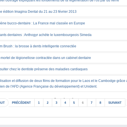
el ouvrage expliquant les fondements de la régénération de l'os par du verre
 édition Imagina Dental du 21 au 23 février 2013
iène bucco-dentaire : La France mal classée en Europe
ants dentaires : Anthogyr achète le luxembourgeois Simeda
 Brush : la brosse à dents intelligente connectée
mortel de légionellose contractée dans un cabinet dentaire
ulter chez le dentiste préserve des maladies cardiaques
isation et diffusion de deux films de formation pour le Laos et le Cambodge grâce
ien de l'AFD (Agence Française du développement) et Unident.
Page 6 sur 8
BUT
PRÉCÉDENT
1
2
3
4
5
6
7
8
SUIVANT