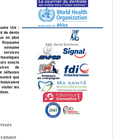
ume Uni :
t de dents
us en plus
u Royaume
semaine
s services
itanniques
eurs soucis
rvices de
nt néfastes
 montré que
hoisiraient
visiter les
tiste.
rreurs
s canaux