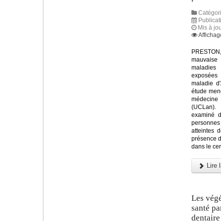
Catégori
Publicat
Mis à jo
Affichag
PRESTON, 
mauvaise
maladies
exposées 
maladie d'
étude mené
médecine
(UCLan). 
examiné d
personne
atteintes
présence d
dans le ce
Lire l
Les végé
santé pa
dentaire