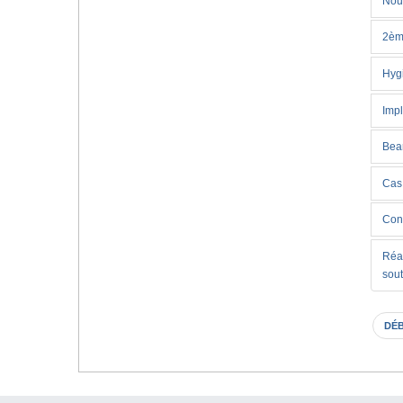
Nouv
2ème
Hyg
Impl
Beam
Cas 
Cons
Réal
sout
DÉ