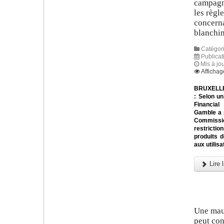
campagn
les règl
concerna
blanchi
Catégori
Publicat
Mis à jou
Affichag
BRUXELLES
: Selon un
Financial
Gamble a 
Commissi
restrictio
produits 
aux utilisa
Lire l
Une mau
peut con