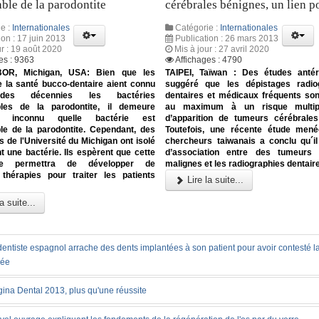
ble de la parodontite
cérébrales bénignes, un lien p
e :
Internationales
Catégorie :
Internationales
ion : 17 juin 2013
Publication : 26 mars 2013
ur : 19 août 2020
Mis à jour : 27 avril 2020
es : 9363
Affichages : 4790
R, Michigan, USA: Bien que les
TAIPEI, Taïwan : Des études antér
e la santé bucco-dentaire aient connu
suggéré que les dépistages radio
des décennies les bactéries
dentaires et médicaux fréquents so
les de la parodontite, il demeure
au maximum à un risque multip
nt inconnu quelle bactérie est
d’apparition de tumeurs cérébrales
le de la parodontite. Cependant, des
Toutefois, une récente étude men
 de l'Université du Michigan ont isolé
chercheurs taiwanais a conclu qu´i
 une bactérie. Ils espèrent que cette
d’association entre des tumeurs 
rte permettra de développer de
malignes et les radiographies dentair
 thérapies pour traiter les patients
Lire la suite...
a suite...
entiste espagnol arrache des dents implantées à son patient pour avoir contesté la
vée
ina Dental 2013, plus qu'une réussite