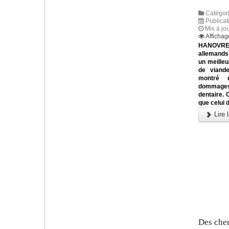
Catégori
Publicati
Mis à jou
Affichag
HANOVRE
allemands 
un meilleu
de viande
montré 
dommages 
dentaire. 
que celui 
Lire l
Des cher