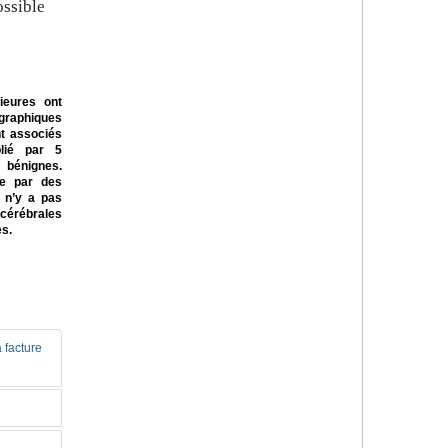
ossible
ieures ont
graphiques
nt associés
lié par 5
 bénignes.
ée par des
l n’y a pas
cérébrales
es.
 facture