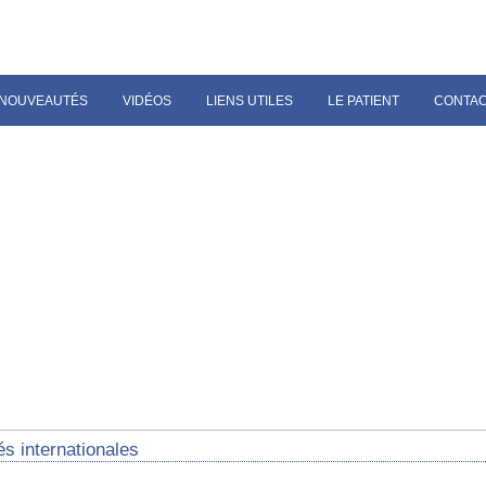
NOUVEAUTÉS
VIDÉOS
LIENS UTILES
LE PATIENT
CONTA
és internationales