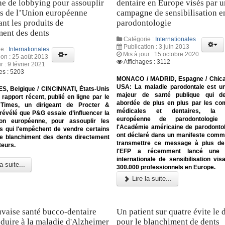
e de lobbying pour assouplir
dentaire en Europe visés par 
es de l’Union européenne
campagne de sensibilisation e
nt les produits de
parodontologie
ment des dents
Catégorie :
Internationales
Publication : 3 juin 2013
e :
Internationales
Mis à jour : 15 octobre 2020
ion : 25 août 2013
Affichages : 3112
r : 9 février 2021
es : 5203
MONACO / MADRID, Espagne / Chicago
USA: La maladie parodontale est u
, Belgique / CINCINNATI, États-Unis
majeur de santé publique qui de
 rapport récent, publié en ligne par le
abordée de plus en plus par les c
 Times, un dirigeant de Procter &
médicales et dentaires, la F
révélé que P&G essaie d’influencer la
européenne de parodontologie
on européenne, pour assouplir les
l'Académie américaine de parodonto
ns qui l'empêchent de vendre certains
ont déclaré dans un manifeste comm
de blanchiment des dents directement
transmettre ce message à plus de 
teurs.
l'EFP a récemment lancé une
internationale de sensibilisation vis
a suite...
300.000 professionnels en Europe.
Lire la suite...
vaise santé bucco-dentaire
Un patient sur quatre évite le 
duire à la maladie d'Alzheimer
pour le blanchiment de dents