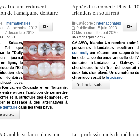
ys africains réduisent
Apnée du sommeil : Plus de 1
ation de l'amalgame dentaire
Irlandais en souffrent
e :
Internationales
Catégorie :
Internationales
ion : 8 novembre 2013
Publication : 5 juin 2013
ur : 7 décembre 2018
Mis à jour : 19 août 2020
es : 7463
Affichages : 2737
 Salaam,
GALWAY, Irlande: Un nombre estimé
e: Tel que
personnes irlandaises souffrent d
par le "Daily
sommeil,
ont récemment rapporté le
un journal
lors de la conférence annuelle de l'
 en ligne, le
dentaire irlandaise à Galway. 
rique de l'Est
chercheurs, le chiffre réel pourrai
éduction des
deux fois plus élevé. Un symptôme de
s dentaires
chronique serait le
bruxisme
.
pliqué avec
Lire la suite...
 Kenya, en Ouganda et en Tanzanie.
à entre autres l'ambition de permettre
l'offre et la structure des échanges, et
ger le passage à des alternatives à
 dentaire
dans les trois pays.
a suite...
& Gamble se lance dans une
Les professionnels de médeci