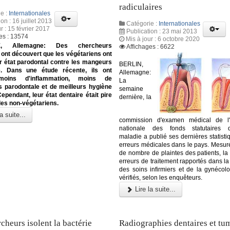
radiculaires
e :
Internationales
on : 16 juillet 2013
Catégorie :
Internationales
r : 15 février 2017
Publication : 23 mai 2013
es : 13574
Mis à jour : 6 octobre 2020
, Allemagne: Des chercheurs
Affichages : 6622
ont découvert que les végétariens ont
r état parodontal contre les mangeurs
BERLIN,
. Dans une étude récente, ils ont
Allemagne:
moins d'inflammation, moins de
La
parodontale et de meilleurs hygiène
semaine
Cependant, leur état dentaire était pire
dernière, la
des non-végétariens.
a suite...
commission d'examen médical de l'a
nationale des fonds statutaires d
maladie a publié ses dernières statisti
erreurs médicales dans le pays. Mesur
de nombre de plaintes des patients, la
erreurs de traitement rapportés dans la 
des soins infirmiers et de la gynécolo
vérifiés, selon les enquêteurs.
Lire la suite...
cheurs isolent la bactérie
Radiographies dentaires et tu