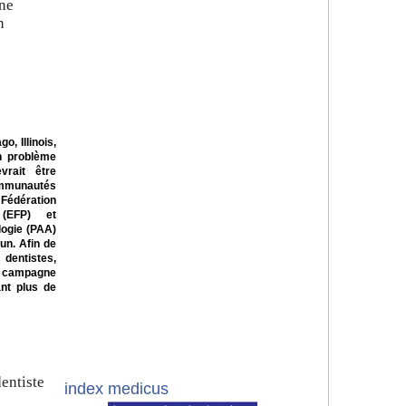
une
n
, Illinois,
n problème
vrait être
ommunautés
édération
 (EFP) et
logie (PAA)
un. Afin de
dentistes,
 campagne
ant plus de
dentiste
index medicus