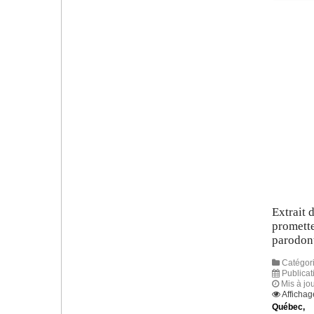
Extrait 
promette
parodon
Catégori
Publicat
Mis à jo
Affichag
Québec,