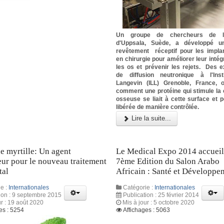
Un groupe de chercheurs de l'U
d'Uppsala, Suède, a développé u
revêtement réceptif pour les implan
en chirurgie pour améliorer leur intég
les os et prévenir les rejets. Des 
de diffusion neutronique à l'Inst
Langevin (ILL) Grenoble, France, 
comment une protéine qui stimule la
osseuse se liait à cette surface et p
libérée de manière contrôlée.
Lire la suite...
de myrtille: Un agent
Le Medical Expo 2014 accueil
ur pour le nouveau traitement
7ème Edition du Salon Arabo
tal
Africain : Santé et Développe
e :
Internationales
Catégorie :
Internationales
ion : 9 septembre 2015
Publication : 25 février 2014
ur : 19 août 2020
Mis à jour : 5 octobre 2020
es : 5254
Affichages : 5063