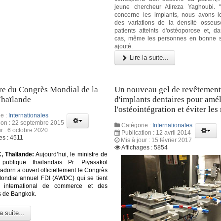
jeune chercheur Alireza Yaghoubi. 
concerne les implants, nous avons 
des variations de la densité osseu
patients atteints d'ostéoporose et, da
cas, même les personnes en bonne san
ajouté.
Lire la suite...
re du Congrès Mondial de la
Un nouveau gel de revêtemen
Thaïlande
d'implants dentaires pour amél
l'ostéointégration et éviter les 
e :
Internationales
ion : 22 septembre 2015
Catégorie :
Internationales
ur : 6 octobre 2020
Publication : 12 avril 2014
es : 4511
Mis à jour : 15 février 2017
Affichages : 5854
 Thaïlande:
Aujourd’hui, le ministre de
publique thaïlandais Pr. Piyasakol
adorn a ouvert officiellement le Congrès
ondial annuel FDI (AWDC) qui se tient
 international de commerce et des
s de Bangkok.
a suite...