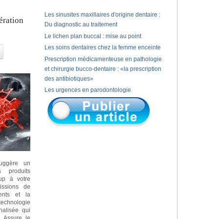
Les sinusites maxillaires d'origine dentaire :
ération
Du diagnostic au traitement
Le lichen plan buccal : mise au point
Les soins dentaires chez la femme enceinte
Prescription médicamenteuse en pathologie
et chirurgie bucco-dentaire : «la prescription
des antibiotiques»
Les urgences en parodontologie
suggère un
 produits
oup à votre
ssions de
rents et la
technologie
nalisée qui
» Assure le