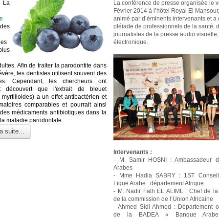
La
La conférence de presse organisée le 
Février 2014 à l’hôtel Royal El Mansour,
e
animé par d’éminents intervenants et a
des
pléiade de professionnels de la santé, 
journalistes de la presse audio visuelle, 
nes
électronique.
us
ultes. Afin de traiter la parodontite dans
vère, les dentistes utilisent souvent des
ques. Cependant, les chercheurs ont
t découvert que l'extrait de bleuet
myrtilloides) a un effet antibactérien et
mmatoires comparables et pourrait ainsi
des médicaments antibiotiques dans la
 la maladie parodontale.
a suite...
Intervenants :
- M. Samir HOSNI : Ambassadeur d
Arabes
- Mme Hadia SABRY : 1ST Conseil
Ligue Arabe : département Afrique
- M. Nadir Fath EL ALIML : Chef de la
de la commission de l’Union Africaine
- Ahmed Sidi Ahmed : Département o
de la BADEA « Banque Arabe