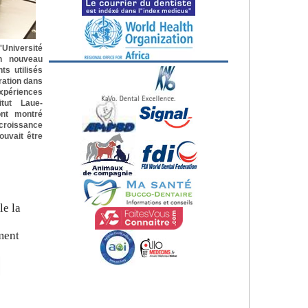
niversité
n nouveau
ts utilisés
ration dans
expériences
itut Laue-
ont montré
 croissance
ouvait être
le la
ment