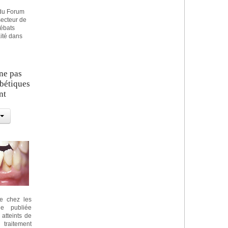
 du Forum
secteur de
débats
aité dans
 ne pas
abétiques
nt
ue chez les
de publiée
atteints de
raitement