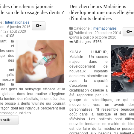
 des chercheurs japonais
Des chercheurs Malaisiens
 le son de brossage des dents ?
développent une nouvelle gén
d'implants dentaires
e :
Internationales
ion : 6 janvier 2016
Catégorie :
Internationales
ur : 27 août 2020
Publication : 29 octobre 2014
es : 4108
Mis à jour : 6 octobre 2020
lant la
Affichages : 5766
nce et
 des sons
KUALA LUMPUR,
age des
Malaisie : Un succès
, des
majeur dans le
s
développement de
is ont
nouveaux implants
t qu'ils
dentaires biomédicaux
n mesure
avec la capacité
fier la
d'accélérer la
 des gens du nettoyage efficace et la
cicatrisation osseuse a
on globale dans leur routine d'hygiène
été rapportée par un
la lumière des résultats, ils ont décrit les
groupe de scientifiques, ce qui 
ne brosse à dents futuriste qui pourrait
mouvement vers un avenir des
façon dont les individus perçoivent leur
personnalisés. "Il ressemble beauc
brossage quotidien.
goût dans la musique et des émi
télévision. Les patients sont diffé
a suite...
nouvelle tendance en matière de bio
est de faire de la médecine person
correspond aux besoins du patient,