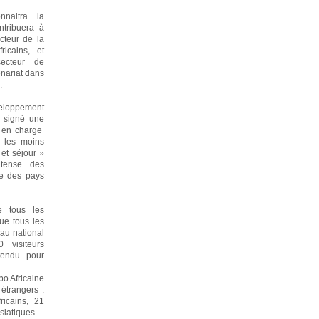
nnaitra la
ntribuera à
cteur de la
ricains, et
secteur de
enariat dans
.
loppement
 signé une
e en charge
e les moins
et séjour »
ntense des
ce des pays
e tous les
ue tous les
eau national
 visiteurs
ttendu pour
bo Africaine
étrangers :
ricains, 21
siatiques.