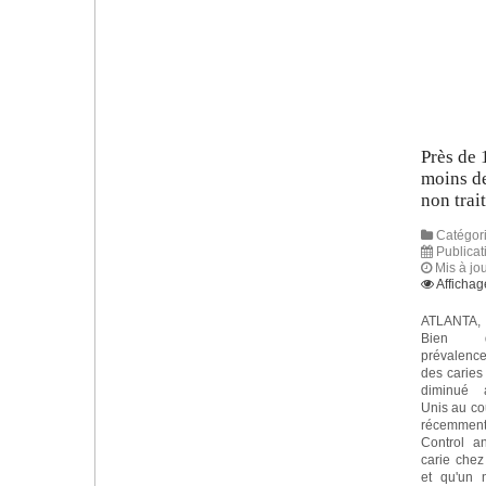
Près de 
moins de
non trai
Catégori
Publicat
Mis à jou
Affichag
ATLANTA, 
Bien 
prévalen
des caries
diminué 
Unis au co
récemment
Control a
carie chez
et qu'un 