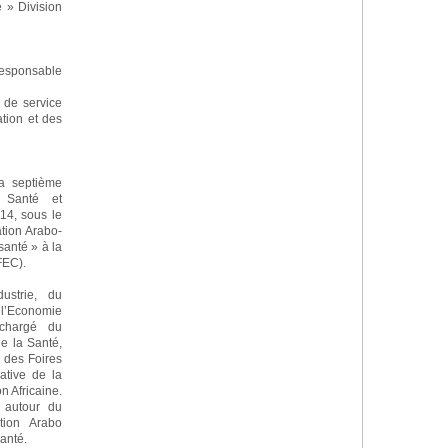
 » Division
sponsable
 de service
tion et des
a septième
: Santé et
4, sous le
tion Arabo-
santé » à la
FEC).
ustrie, du
 l’Economie
 chargé du
e la Santé,
e des Foires
ative de la
n Africaine.
e autour du
ation Arabo
anté.