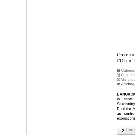
Ouvertu
FDI en 
Catégori
Publicat
Mis à jo
Affichag
BANGKOK,
la santé 
Sakolsatay
Dentaire M
au centre
exposition
Lire l