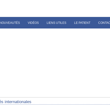
NOUVEAUTÉS
VIDÉOS
LIENS UTILES
LE PATIENT
CONTA
és internationales