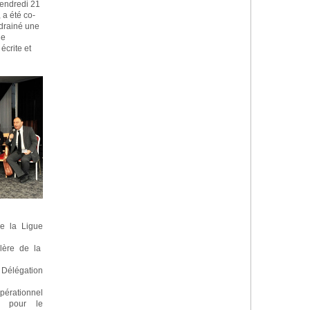
vendredi 21
 a été co-
 drainé une
de
écrite et
e la Ligue
lère de la
 Délégation
pérationnel
 pour le