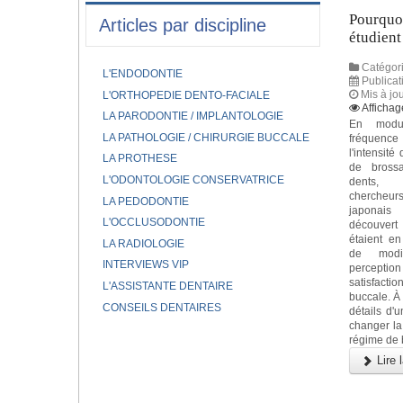
Pourquoi
Articles par discipline
étudient
Catégori
L'ENDODONTIE
Publicat
Mis à jo
L'ORTHOPEDIE DENTO-FACIALE
Affichag
LA PARODONTIE / IMPLANTOLOGIE
En modu
LA PATHOLOGIE / CHIRURGIE BUCCALE
fréque
l'intensité
LA PROTHESE
de bross
L'ODONTOLOGIE CONSERVATRICE
dents
chercheur
LA PEDODONTIE
japona
L'OCCLUSODONTIE
découver
étaient e
LA RADIOLOGIE
de modi
INTERVIEWS VIP
perception
satisfacti
L'ASSISTANTE DENTAIRE
buccale. À 
CONSEILS DENTAIRES
détails d'u
changer la 
régime de 
Lire l