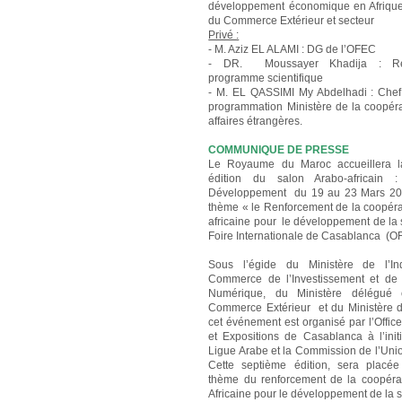
développement économique en Afrique
du Commerce Extérieur et secteur
Privé :
- M. Aziz EL ALAMI : DG de l’OFEC
- DR. Moussayer Khadija : Re
programme scientifique
- M. EL QASSIMI My Abdelhadi : Chef
programmation Ministère de la coopéra
affaires étrangères.
COMMUNIQUE DE PRESSE
Le Royaume du Maroc accueillera l
édition du salon Arabo-africain 
Développement du 19 au 23 Mars 201
thème « le Renforcement de la coopéra
africaine pour le développement de la 
Foire Internationale de Casablanca (O
Sous l’égide du Ministère de l’Ind
Commerce de l’Investissement et de
Numérique, du Ministère délégué
Commerce Extérieur et du Ministère d
cet événement est organisé par l’Offic
et Expositions de Casablanca à l’initi
Ligue Arabe et la Commission de l’Unio
Cette septième édition, sera placé
thème du renforcement de la coopér
Africaine pour le développement de la s