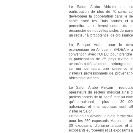
Le Salon Arabo Africain, qui co
participation de plus de 70 pays, co
développer la coopération dans le se
santé entre les États arabes et af
permettra aux investisseurs du 
prospecter de nouvelles pistes de part
un secteur à fort potentiel de croissance
La Banque Arabe pour le déve
économique en Afrique « BADEA » a
convention avec l’OFEC pour prendr
la participation de 25 pays d’Afriqu
avancés « déplacement, hébergement 
ce qui permettra une présence i
visiteurs professionnels de provenan
africains et arabes.
Le Salon Arabo Africain regroup
opérateurs du secteur médical ainsi q
professionnels de la santé tant au niv
qu'international, plus de 30 000
nationaux et internationaux sont a
visiter le Salon.
Le Salon est devenu la plate-forme Ara
pour les 250 exposants Marocains et 
30 exposants d’origine arabes et af
exposants européens et 11 exposants a