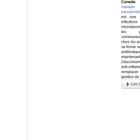
Canada:
maladie
parodontal
est une 
infections
microbien
les pl
communes
chez les ad
sa forme sé
antibioti
maintenan
(Vaccinium 
anti-infla
remplacer 
gestion de
Lire l