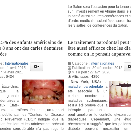
Le Salon sera l’occasion pour la tenue
sur l’Investissement en Afrique dans le 
la santé aussi d’autres conférences et 
d’ordre medical et scientifique seront tr
les 3 salles de conférences du Salon.
15% des enfants américains de
Le traitement parodontal peut
 8 ans ont des caries dentaires
être aussi efficace chez les di
tées
comme on le pensait auparava
e :
Internationales
Catégorie :
Internationales
ion : 1 avril 2015
Publication : 30 décembre 2013
r : 4 avril 2021
Mis à jour : 27 avril 2020
es : 6434
Affichages : 4290
New York, USA:
La
États-Unis:
maladie parodontale
a
que la
été associée à un
ce globale
certain nombre de
 dentaires a
maladies systémiques,
aux États-
et il a été prouvé que la
urs des dernières décennies, un rapport
thérapie parodontale
 publié par les "Centers for Disease
peut améliorer le contrôle glycémiq
nd Prevention (CDC)" indique que la
diabétiques. Cependant, Une étu
 les écoliers et les adolescents prévaut
récemment a suggéré que les patients 
nombre considérable n'a pas reçu le
diabète peuvent nécessiter un t