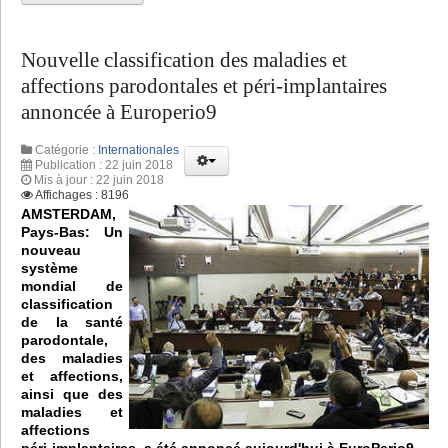
Nouvelle classification des maladies et
affections parodontales et péri-implantaires
annoncée à Europerio9
Catégorie :
Internationales
Publication : 22 juin 2018
Mis à jour : 22 juin 2018
Affichages : 8196
AMSTERDAM,
Pays-Bas: Un
nouveau
système
mondial de
classification
de la santé
parodontale,
des maladies
et affections,
ainsi que des
maladies et
affections
péri-implantaires, a été annoncé aujourd'hui à EuroPerio9.