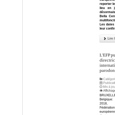
reporter l
lieu en 
désormai
Bella Cen
multifonc
Les dates
leur confi
Lire l
L'EFP pu
directri
internat
parodont
Catégori
Publicat
Mis à jo
Affichag
BRUXELLE
Belgique:
2018, 
Fédération
européen