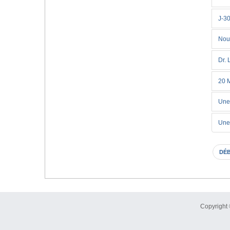
J-30
Nouv
Dr. 
20 M
Une
Une 
DÉ
Copyright 