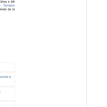
Yahya a été
n Dentaire
érale de la
nnoncée à
à