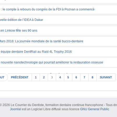
 : le compte à rebours du congrès de la FDI à Poznan a commencé
elle édition de l’IDEA à Dakar
Len Linkow fête ses 90 ans
ars 2016: La journée mondiale de la santé bucco-dentaire
 équipe dentaire DentRail au Raid 4L Trophy 2016
nouvelle nanotechnologie qui pourrait améliorer la restauration osseuse
Page 3 sur 8
BUT
PRÉCÉDENT
1
2
3
4
5
6
7
8
SUIVANT
© 2026 Le Courrier du Dentiste, formation dentaire continue francophone - Tous dro
Joomla!
est un Logiciel Libre diffusé sous licence
GNU General Public