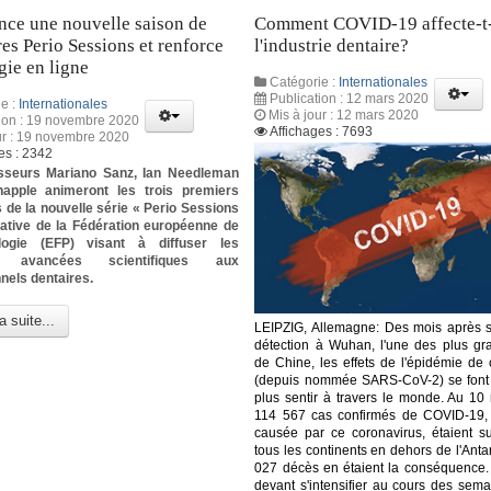
nce une nouvelle saison de
Comment COVID-19 affecte-t-
es Perio Sessions et renforce
l'industrie dentaire?
égie en ligne
Catégorie :
Internationales
Publication : 12 mars 2020
e :
Internationales
Mis à jour : 12 mars 2020
tion : 19 novembre 2020
Affichages : 7693
ur : 19 novembre 2020
es : 2342
sseurs Mariano Sanz, Ian Needleman
happle animeront les trois premiers
 de la nouvelle série « Perio Sessions
tiative de la Fédération européenne de
logie (EFP) visant à diffuser les
es avancées scientifiques aux
nels dentaires.
a suite...
LEIPZIG, Allemagne: Des mois après 
détection à Wuhan, l'une des plus gra
de Chine, les effets de l'épidémie de 
(depuis nommée SARS-CoV-2) se font
plus sentir à travers le monde. Au 10
114 567 cas confirmés de COVID-19,
causée par ce coronavirus, étaient s
tous les continents en dehors de l'Antar
027 décès en étaient la conséquence.
devant s'intensifier au cours des sema