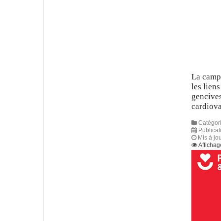
La camp
les lien
gencives
cardiova
Catégori
Publicat
Mis à jo
Affichag