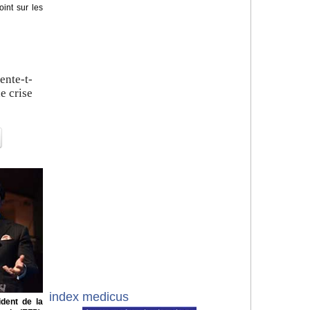
oint sur les
ente-t-
de crise
index medicus
ident de la