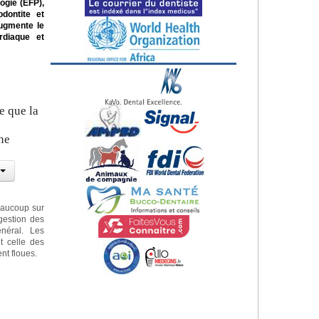
ogie (EFP),
dontite et
augmente le
rdiaque et
e que la
ne
eaucoup sur
gestion des
néral. Les
t celle des
nt floues.