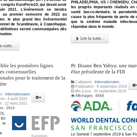
PHILADELPHIA, US / CHENGDU, Chi
e congrès EuroPerio10, qui devait avoir
les progrès importants réalisés en
juin 2021. L'événement se tiendra
santé bucco-dentaire, la parodonti
s au premier semestre de 2022 au
cause la plus fréquente de perte de d
ter, le plus grand lieu événementiel
que la sixième maladie infectieu
tionnel de Scandinavie, à Copenhague.
répandue dans le monde.
 définitives seront communiquées dès
rmation.
Lire la suite...
a suite...
blie les premières lignes
Pr. Ihsane Ben Yahya: une ma
ces consensuelles
élue présidente de la FDI
ionales pour le traitement de la
Catégorie :
Internationales
ite
Publication : 9 septembre 2019
Mis à jour : 30 septembre 2019
e :
Internationales
Affichages : 6668
ion : 4 août 2020
ur : 12 mars 2021
es : 2914
S,
 En
la
ne
Le Samedi 7 septembre 2019 à San Fr