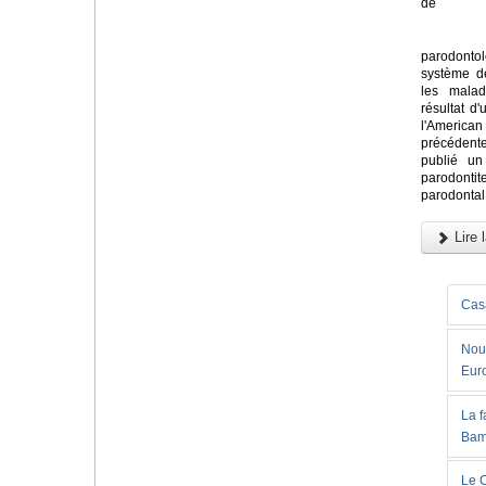
de
parodont
système de
les malad
résultat d'
l'America
précédent
publié un
parodontit
parodontal 
Lire l
Casa
Nouv
Eur
La 
Bam
Le C