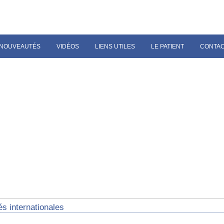
NOUVEAUTÉS
VIDÉOS
LIENS UTILES
LE PATIENT
CONTA
és internationales