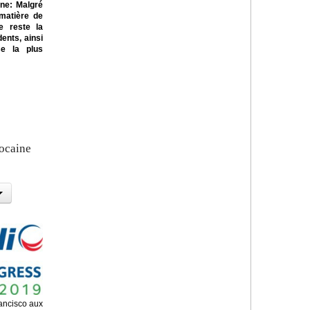
ne: Malgré
 matière de
te reste la
ents, ainsi
se la plus
rocaine
ancisco aux