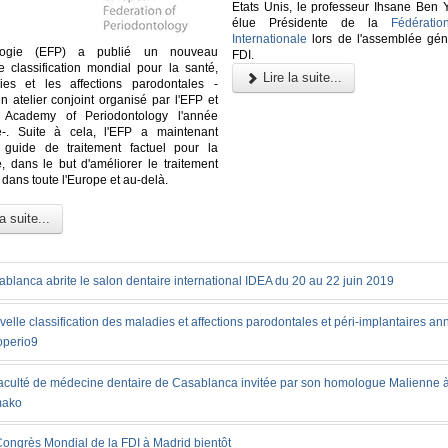
Etats Unis, le professeur Ihsane Ben 
élue Présidente de la
Fédératio
Internationale
lors de l'assemblée gén
ologie (EFP) a publié un nouveau
FDI.
 classification mondial pour la santé,
Lire la suite...
ies et les affections parodontales -
un atelier conjoint organisé par l'EFP et
n Academy of Periodontology l'année
e-. Suite à cela, l'EFP a maintenant
 guide de traitement factuel pour la
e, dans le but d'améliorer le traitement
dans toute l'Europe et au-delà.
a suite...
blanca abrite le salon dentaire international IDEA du 20 au 22 juin 2019
elle classification des maladies et affections parodontales et péri-implantaires a
operio9
faculté de médecine dentaire de Casablanca invitée par son homologue Malienne 
ako
ongrès Mondial de la FDI à Madrid bientôt