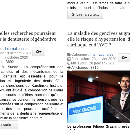
mois à venir, il est temps de faire le p
effets de report sur l'industrie dentaire.
Lire la suite...
lles recherches pourraient
La maladie des gencives augm
r la dentisterie régénérative
elle le risque d'hypertension, 
cardiaque et d’AVC ?
e :
Internationales
ion : 9 octobre 2020
Catégorie :
Internationales
ur : 7 octobre 2020
Publication : 28 janvier 2020
es : 3692
Mis à jour : 28 janvier 2020
M, Suède : La compréhension des
Affichages : 3710
 cellules et des mécanismes de la
e dentaire est essentielle pour la
tion et l'ingénierie des dents. C'est
es chercheurs du Karolinska Institutet
lm ont étudié la composition cellulaire
de souris et d'êtres humains, qu'elles
croissance ou non. Ils pensent que les
données sur la composition cellulaire et
nce des dents pourraient accélérer les
ents de la dentisterie régénératrice et
nt de la sensibilité dentaire.
a suite...
Le professeur Filippo Graziani, prés