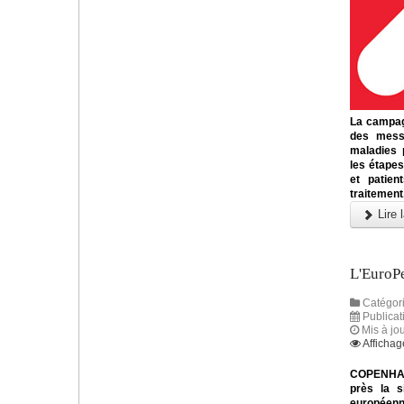
La campag
des messa
maladies 
les étapes
et patien
traitement
Lire l
L'EuroP
Catégori
Publicat
Mis à jo
Affichag
COPENHAGU
près la s
européenn