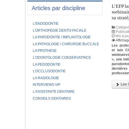
L’EFP la
Articles par discipline
webinair
sa strat
L'ENDODONTIE
Catégori
L'ORTHOPEDIE DENTO-FACIALE
Publica
Mis à jo
LA PARODONTIE / IMPLANTOLOGIE
Affichag
LA PATHOLOGIE / CHIRURGIE BUCCALE
Les profe
et Iain C
LA PROTHESE
webinaires
L'ODONTOLOGIE CONSERVATRICE
», une ini
parodonto
LA PEDODONTIE
dernièr
L'OCCLUSODONTIE
profession
LA RADIOLOGIE
Lire l
INTERVIEWS VIP
L'ASSISTANTE DENTAIRE
CONSEILS DENTAIRES