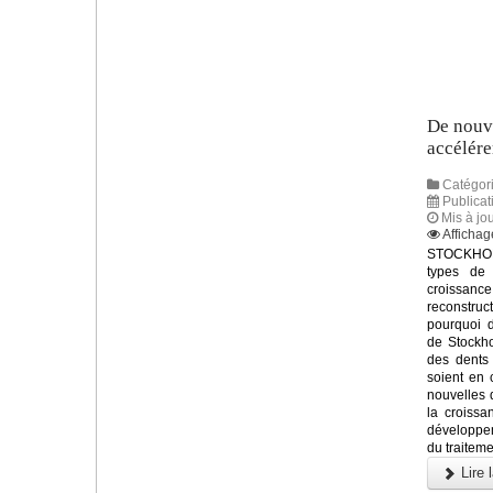
De nouve
accélére
Catégori
Publicat
Mis à jo
Affichag
STOCKHOL
types de
croissanc
reconstruc
pourquoi d
de Stockho
des dents 
soient en 
nouvelles 
la croissa
développem
du traiteme
Lire l