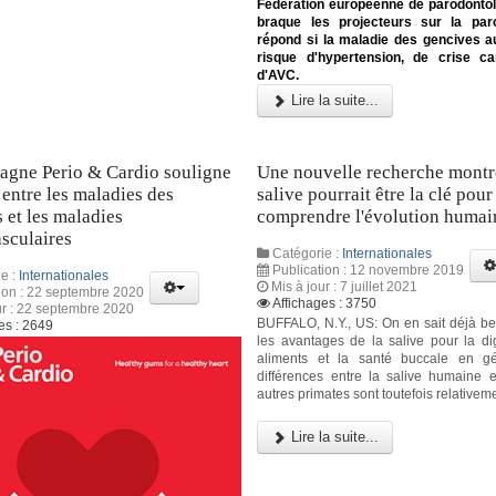
Fédération européenne de parodontol
braque les projecteurs sur la paro
répond si la maladie des gencives 
risque d'hypertension, de crise ca
d'AVC.
Lire la suite...
agne Perio & Cardio souligne
Une nouvelle recherche montr
s entre les maladies des
salive pourrait être la clé pour
 et les maladies
comprendre l'évolution humai
sculaires
Catégorie :
Internationales
Publication : 12 novembre 2019
e :
Internationales
Mis à jour : 7 juillet 2021
ion : 22 septembre 2020
Affichages : 3750
ur : 22 septembre 2020
BUFFALO, N.Y., US: On en sait déjà b
es : 2649
les avantages de la salive pour la di
aliments et la santé buccale en gé
différences entre la salive humaine e
autres primates sont toutefois relativeme
Lire la suite...