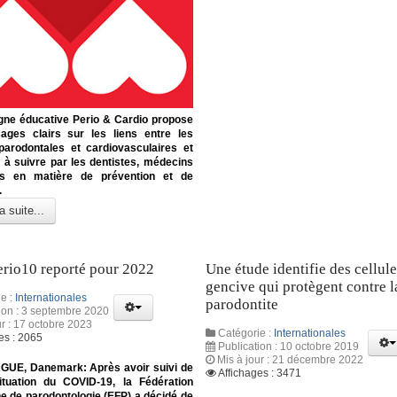
ne éducative Perio & Cardio propose
ges clairs sur les liens entre les
parodontales et cardiovasculaires et
 à suivre par les dentistes, médecins
ts en matière de prévention et de
.
a suite...
erio10 reporté pour 2022
Une étude identifie des cellule
gencive qui protègent contre l
e :
Internationales
parodontite
ion : 3 septembre 2020
ur : 17 octobre 2023
Catégorie :
Internationales
es : 2065
Publication : 10 octobre 2019
Mis à jour : 21 décembre 2022
E, Danemark: Après avoir suivi de
Affichages : 3471
ituation du COVID-19, la Fédération
e de parodontologie (EFP) a décidé de